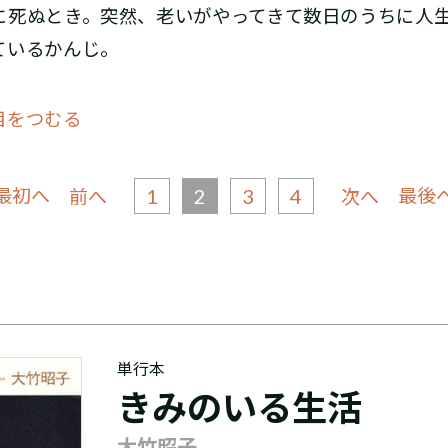
死ぬとき。突然、老いがやってきて数日のうちに人生
ているかんじ。
目をつむる
 最初へ
1
2
3
4
最後へ
前へ
次へ
単行本
きみのいる生活
大竹昭子