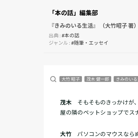
「本の話」編集部
『きみのいる生活』 （大竹昭子 著
出典 :
#本の話
ジャンル :
#随筆・エッセイ
大竹 昭子
茂木 健一郎
きみのいる
茂木
そもそものきっかけが、
屋の隣のペットショップでス
大竹
パソコンのマウスならぬ