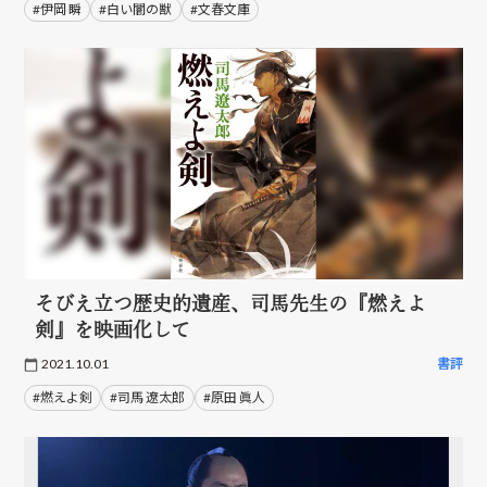
#伊岡 瞬
#白い闇の獣
#文春文庫
そびえ立つ歴史的遺産、司馬先生の『燃えよ
剣』を映画化して
2021.10.01
書評
#燃えよ剣
#司馬 遼太郎
#原田 眞人