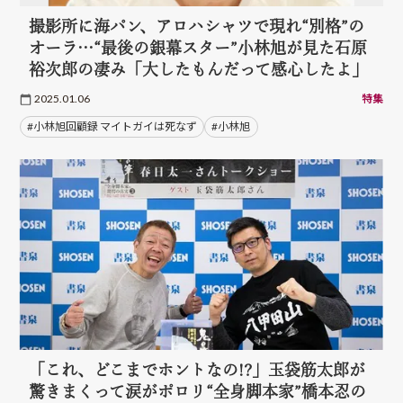
撮影所に海パン、アロハシャツで現れ“別格”の
オーラ…“最後の銀幕スター”小林旭が見た石原
裕次郎の凄み「大したもんだって感心したよ」
2025.01.06
特集
#小林旭回顧録 マイトガイは死なず
#小林旭
「これ、どこまでホントなの!?」玉袋筋太郎が
驚きまくって涙がポロリ“全身脚本家”橋本忍の