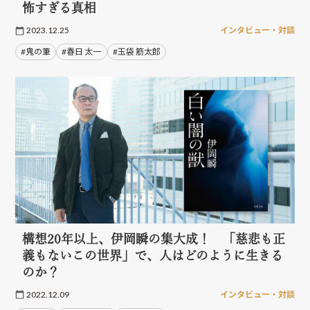
怖すぎる真相
2023.12.25
インタビュー・対談
#鬼の筆
#春日 太一
#玉袋 筋太郎
構想20年以上、伊岡瞬の集大成！ 「慈悲も正
義もないこの世界」で、人はどのように生きる
のか？
2022.12.09
インタビュー・対談