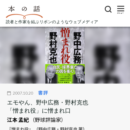
メニュー
読者と作家を結ぶリボンのようなウェブメディア
書評
2007.10.20
エモやん、野中広務・野村克也
「憎まれ役」に憎まれ口
江本 孟紀
（野球評論家）
『憎まれ役』 （野中広務・野村克也 著）