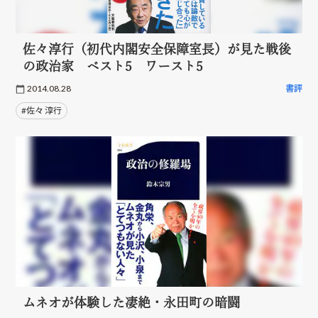
佐々淳行（初代内閣安全保障室長）が見た戦後
の政治家 ベスト5 ワースト5
2014.08.28
書評
#佐々 淳行
ムネオが体験した凄絶・永田町の暗闘