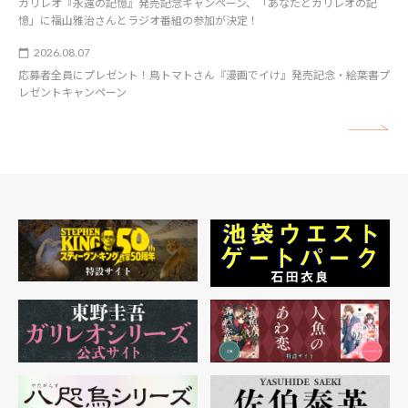
ガリレオ『永遠の記憶』発売記念キャンペーン、「あなたとガリレオの記
憶」に福山雅治さんとラジオ番組の参加が決定！
2026.08.07
応募者全員にプレゼント！鳥トマトさん『漫画でイけ』発売記念・絵葉書プ
レゼントキャンペーン
矢