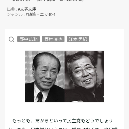
出典 :
#文春文庫
ジャンル :
#随筆・エッセイ
野中 広務
野村 克也
江本 孟紀
もっとも、だからといって民主党もどうでしょう