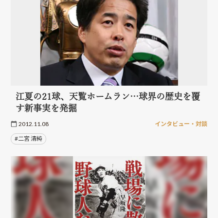
江夏の21球、天覧ホームラン…球界の歴史を覆
す新事実を発掘
2012.11.08
インタビュー・対談
#二宮 清純