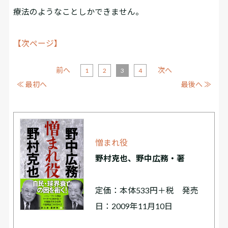
療法のようなことしかできません。
【次ページ】
前へ
次へ
1
2
3
4
≪ 最初へ
最後へ ≫
憎まれ役
野村克也、野中広務・著
定価：本体533円＋税 発売
日：2009年11月10日