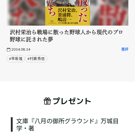
沢村栄治ら戦場に散った野球人から現代のプロ
野球に託された夢
2014.08.14
書評
#早坂 隆
#村瀬 秀信
プレゼント
文庫『八月の御所グラウンド』万城目
学・著