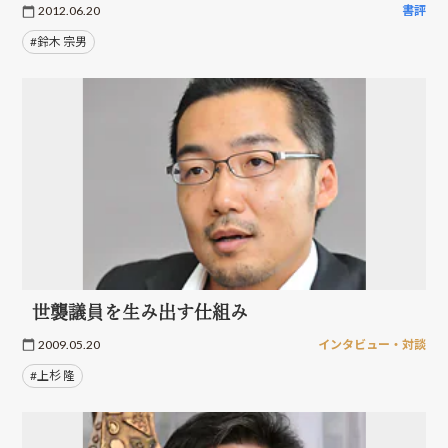
2012.06.20
書評
#鈴木 宗男
世襲議員を生み出す仕組み
2009.05.20
インタビュー・対談
#上杉 隆