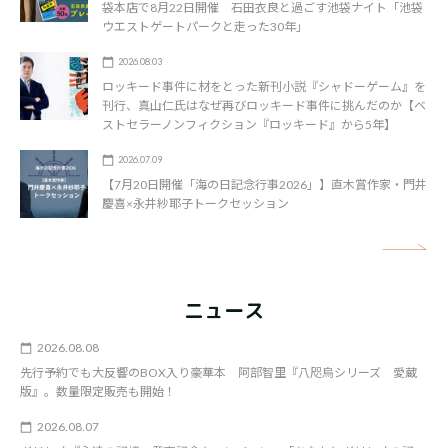
袋本店で8月22日開催 石田衣良と過ごす池袋ナイト「池袋
ウエストゲートパークと走った30年」
2026.08.03
ロッキード事件に材をとった新刊小説『シャドーゲーム』を
刊行、真山仁氏はなぜ再びロッキード事件に挑んだのか【ベ
ストセラーノンフィクション『ロッキード』から5年】
2026.07.09
【7月20日開催「海の日記念行事2026」】直木賞作家・門井
慶喜×永井紗耶子トークセッション
矢
ニュース
2026.08.08
先行予約でも大反響のBOX入り豪華本 阿部智里『八咫烏シリーズ 愛蔵
版』。数量限定販売も開始！
2026.08.07