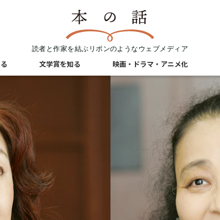
読者と作家を結ぶリボンのようなウェブメディア
知る
文学賞を知る
映画・ドラマ・アニメ化