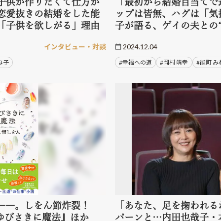
子供が作りたくて仕方が
「最初から結婚目当てで
恋愛抜きの結婚をした能
ップは皆無、ハグは「気
「子供を欲しがる」理由
子が語る、ゲイの夫との
インタビュー・対談
2024.12.04
ね子
#幸福への道
#岡村 靖幸
#能町 み
――。しをん節炸裂！
「あなた、足を掬われる
ゆびさきに魔法』ほか
パーンと…内田也哉子・