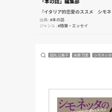
「本の話」編集部
『イタリア的恋愛のススメ シモネ
出典 :
#本の話
ジャンル :
#随筆・エッセイ
田丸 公美子
米原 万里
シモネッタ