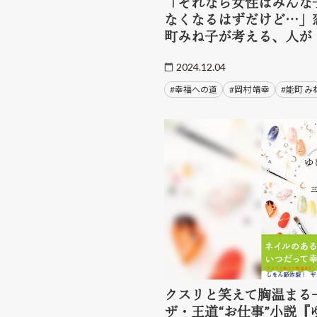
「それなら女性はみんな
なくなるはずだけど…」
町みね子が考える、人が
2024.12.04
#幸福への道
#岡村 靖幸
#能町 み
クスリと笑えて胸温まる
ザ・王道“お仕事”小説『