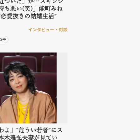
近づいた」が…スキンシ
持ち悪い(笑)」能町みね
“恋愛抜きの結婚生活”
インタビュー・対談
ね子
わよ」“危うい若者”にス
本木雅弘夫妻が見てい