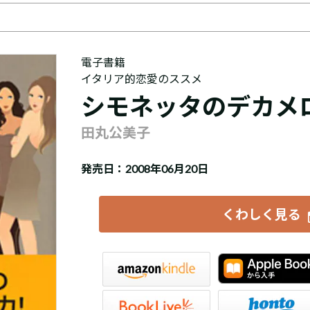
電子書籍
イタリア的恋愛のススメ
シモネッタのデカメ
田丸公美子
発売日：2008年06月20日
くわしく見る
iBookstore
楽天Kobo
honto
紀伊國屋書店Kinoppy