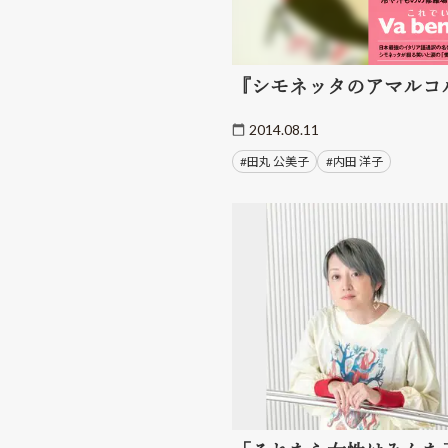
『シモネッタのアマルコ
2014.08.11
#田丸 公美子
#内田 洋子