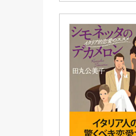
Amazon Kindleストア
BookLive