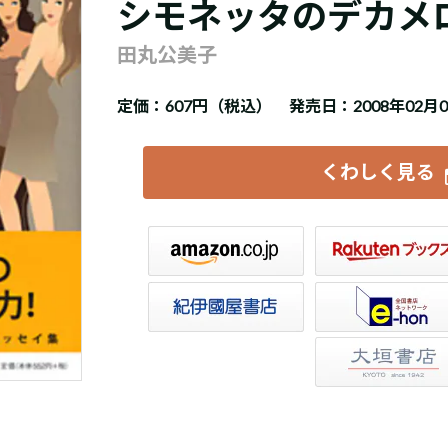
シモネッタのデカメ
田丸公美子
定価：
607円（税込）
発売日：2008年02月
くわしく見る
楽天ブックス
セブンネット
トア
e-hon
HonyaClub
大垣書店