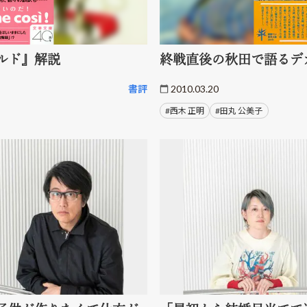
ルド』解説
終戦直後の秋田で語るデ
書評
2010.03.20
#西木 正明
#田丸 公美子