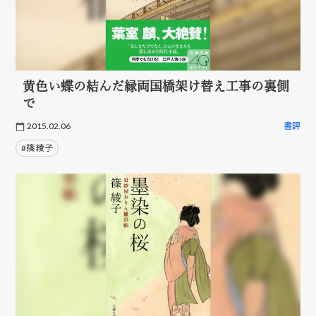
黄色い蝶の結んだ縁両国橋架け替え工事の裏側
で
2015.02.06
書評
#篠 綾子