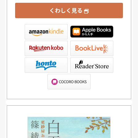
くわしく見る
tore
ve
er Store（SONY/ブックリスタ）
TORE（SHARP）