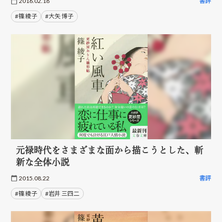
2016.02.18
書評
#篠 綾子
#大矢 博子
元禄時代をさまざまな面から描こうとした、斬
新な全体小説
2015.08.22
書評
#篠 綾子
#岩井 三四二