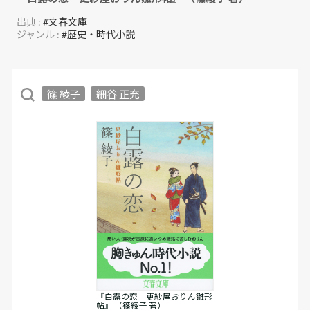
出典 :
#文春文庫
ジャンル :
#歴史・時代小説
篠 綾子
細谷 正充
『白露の恋 更紗屋おりん雛形
帖』 （篠綾子 著）