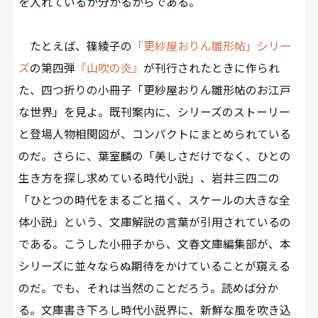
を入れているか分かるからである。
たとえば、篠綾子の
「更紗屋おりん雛形帖」シリー
ズ
の第四弾
『山吹の炎』
が刊行されたときに作られ
た、四つ折りの小冊子「更紗屋おりん雛形帖のお江戸
な世界」を見よ。既刊案内に、シリーズのストーリー
と登場人物相関図が、コンパクトにまとめられている
のだ。さらに、葉室麟の「美しさだけでなく、ひとの
生き方を探し求めている時代小説」、岩井三四二の
「ひとつの時代をまるごと描く、スケールの大きな全
体小説」という、文庫解説の言葉が引用されているの
である。こうした小冊子から、文春文庫編集部が、本
シリーズに並々ならぬ期待をかけていることが窺える
のだ。でも、それは当然のことだろう。読めば分か
る。文庫書き下ろし時代小説界に、新鮮な風を吹き込