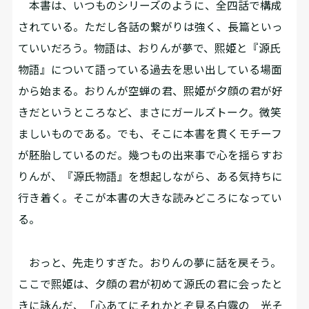
本書は、いつものシリーズのように、全四話で構成
されている。ただし各話の繋がりは強く、長篇といっ
ていいだろう。物語は、おりんが夢で、熙姫と『源氏
物語』について語っている過去を思い出している場面
から始まる。おりんが空蝉の君、熙姫が夕顔の君が好
きだというところなど、まさにガールズトーク。微笑
ましいものである。でも、そこに本書を貫くモチーフ
が胚胎しているのだ。幾つもの出来事で心を揺らすお
りんが、『源氏物語』を想起しながら、ある気持ちに
行き着く。そこが本書の大きな読みどころになってい
る。
おっと、先走りすぎた。おりんの夢に話を戻そう。
ここで熙姫は、夕顔の君が初めて源氏の君に会ったと
きに詠んだ、「心あてにそれかとぞ見る白露の 光そ