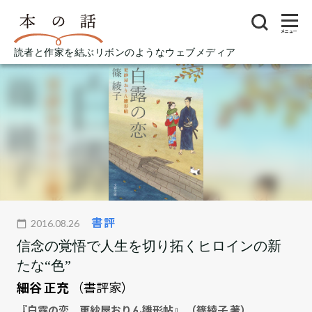
メニュー
読者と作家を結ぶリボンのようなウェブメディア
書評
2016.08.26
信念の覚悟で人生を切り拓くヒロインの新
たな“色”
細谷 正充
（書評家）
『白露の恋 更紗屋おりん雛形帖』 （篠綾子 著）