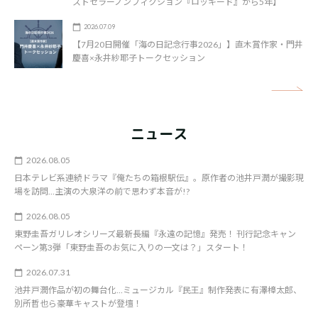
ストセラーノンフィクション『ロッキード』から5年】
2026.07.09
【7月20日開催「海の日記念行事2026」】直木賞作家・門井
慶喜×永井紗耶子トークセッション
矢
ニュース
2026.08.05
日本テレビ系連続ドラマ『俺たちの箱根駅伝』。原作者の池井戸潤が撮影現
場を訪問…主演の大泉洋の前で思わず本音が!?
2026.08.05
東野圭吾ガリレオシリーズ最新長編『永遠の記憶』発売！ 刊行記念キャン
ペーン第3弾「東野圭吾のお気に入りの一文は？」スタート！
2026.07.31
池井戸潤作品が初の舞台化…ミュージカル『民王』制作発表に有澤樟太郎、
別所哲也ら豪華キャストが登壇！