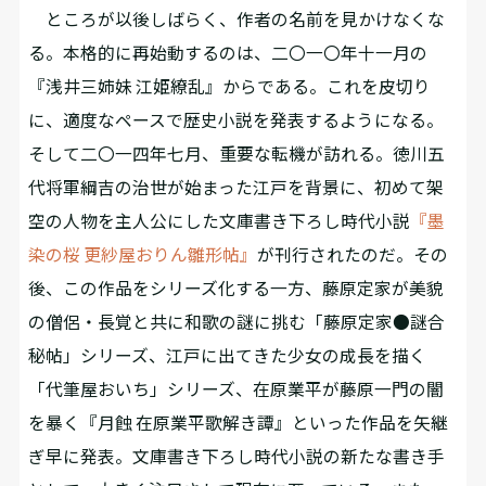
ところが以後しばらく、作者の名前を見かけなくな
る。本格的に再始動するのは、二〇一〇年十一月の
『浅井三姉妹 江姫繚乱』からである。これを皮切り
に、適度なペースで歴史小説を発表するようになる。
そして二〇一四年七月、重要な転機が訪れる。徳川五
代将軍綱吉の治世が始まった江戸を背景に、初めて架
空の人物を主人公にした文庫書き下ろし時代小説
『墨
染の桜 更紗屋おりん雛形帖』
が刊行されたのだ。その
後、この作品をシリーズ化する一方、藤原定家が美貌
の僧侶・長覚と共に和歌の謎に挑む「藤原定家●謎合
秘帖」シリーズ、江戸に出てきた少女の成長を描く
「代筆屋おいち」シリーズ、在原業平が藤原一門の闇
を暴く『月蝕 在原業平歌解き譚』といった作品を矢継
ぎ早に発表。文庫書き下ろし時代小説の新たな書き手