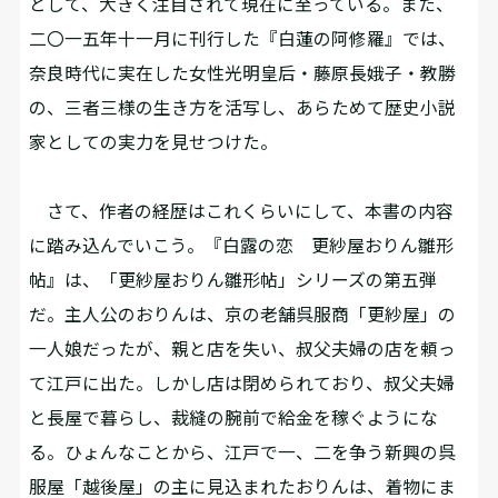
として、大きく注目されて現在に至っている。また、
二〇一五年十一月に刊行した『白蓮の阿修羅』では、
奈良時代に実在した女性――光明皇后・藤原長娥子・教勝――
の、三者三様の生き方を活写し、あらためて歴史小説
家としての実力を見せつけた。
さて、作者の経歴はこれくらいにして、本書の内容
に踏み込んでいこう。『白露の恋 更紗屋おりん雛形
帖』は、「更紗屋おりん雛形帖」シリーズの第五弾
だ。主人公のおりんは、京の老舗呉服商「更紗屋」の
一人娘だったが、親と店を失い、叔父夫婦の店を頼っ
て江戸に出た。しかし店は閉められており、叔父夫婦
と長屋で暮らし、裁縫の腕前で給金を稼ぐようにな
る。ひょんなことから、江戸で一、二を争う新興の呉
服屋「越後屋」の主に見込まれたおりんは、着物にま