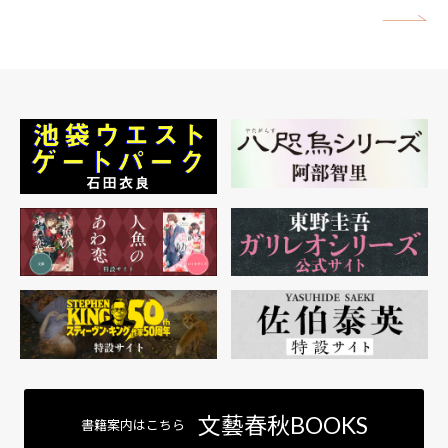
矢
文藝春秋BOOKS
書籍案内はこちら