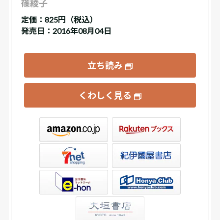
篠綾子
定価：
825円（税込）
発売日：2016年08月04日
立ち読み
くわしく見る
ックス
屋書店ウェブストア
Club