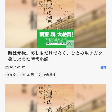
時は元禄。美しさだけでなく、ひとの生き方を
探し求めた時代小説
2015.02.27
書評
#篠 綾子
#山本 周五郎
#森 鴎外