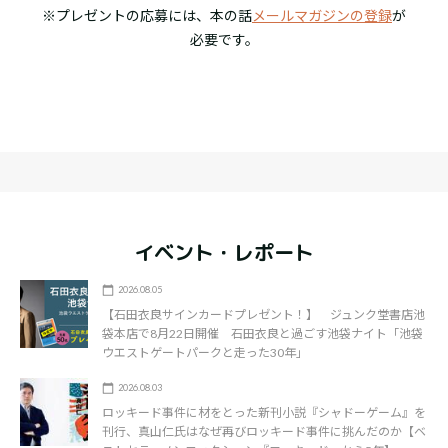
※プレゼントの応募には、本の話
メールマガジンの登録
が
必要です。
イベント・レポート
2026.08.05
【石田衣良サインカードプレゼント！】 ジュンク堂書店池
袋本店で8月22日開催 石田衣良と過ごす池袋ナイト「池袋
ウエストゲートパークと走った30年」
2026.08.03
ロッキード事件に材をとった新刊小説『シャドーゲーム』を
刊行、真山仁氏はなぜ再びロッキード事件に挑んだのか【ベ