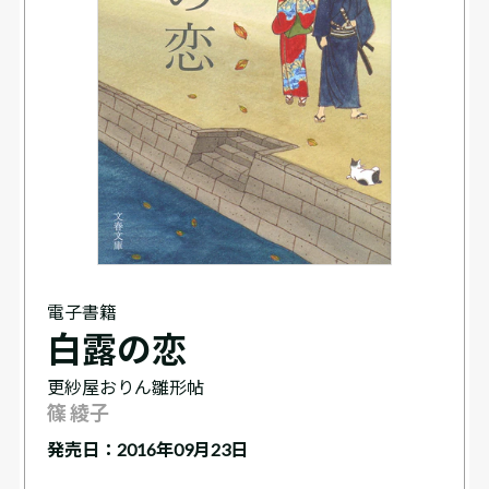
電子書籍
白露の恋
更紗屋おりん雛形帖
篠 綾子
発売日：2016年09月23日