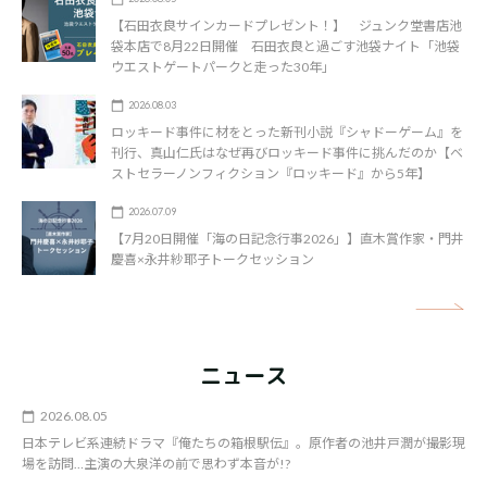
【石田衣良サインカードプレゼント！】 ジュンク堂書店池
袋本店で8月22日開催 石田衣良と過ごす池袋ナイト「池袋
ウエストゲートパークと走った30年」
2026.08.03
ロッキード事件に材をとった新刊小説『シャドーゲーム』を
刊行、真山仁氏はなぜ再びロッキード事件に挑んだのか【ベ
ストセラーノンフィクション『ロッキード』から5年】
2026.07.09
【7月20日開催「海の日記念行事2026」】直木賞作家・門井
慶喜×永井紗耶子トークセッション
矢
ニュース
2026.08.05
日本テレビ系連続ドラマ『俺たちの箱根駅伝』。原作者の池井戸潤が撮影現
場を訪問…主演の大泉洋の前で思わず本音が!?