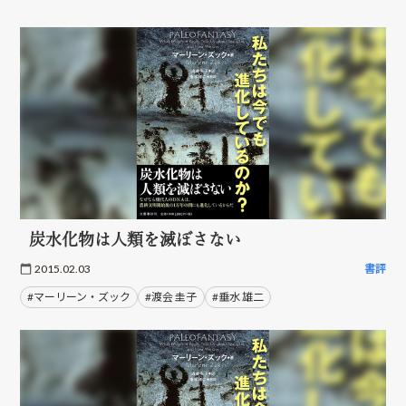
炭水化物は人類を滅ぼさない
2015.02.03
書評
#マーリーン・ズック
#渡会 圭子
#垂水 雄二