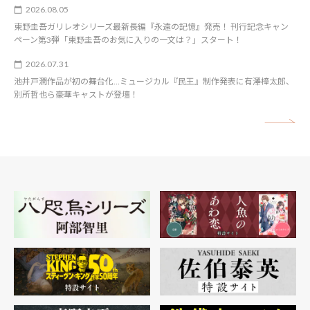
2026.08.05
東野圭吾ガリレオシリーズ最新長編『永遠の記憶』発売！ 刊行記念キャン
ペーン第3弾「東野圭吾のお気に入りの一文は？」スタート！
2026.07.31
池井戸潤作品が初の舞台化…ミュージカル『民王』制作発表に有澤樟太郎、
別所哲也ら豪華キャストが登壇！
矢