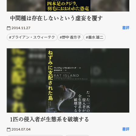
中間種は存在しないという虚妄を覆す
2014.11.27
書評
#ブライアン・スウィーテク
#野中 香方子
#垂水 雄二
1匹の侵入者が生態系を破壊する
2014.07.04
書評