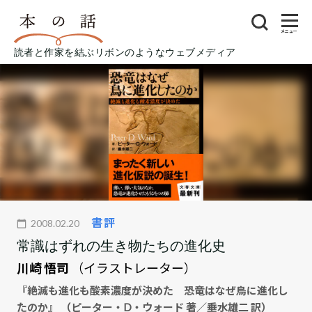
メニュー
読者と作家を結ぶリボンのようなウェブメディア
書評
2008.02.20
常識はずれの生き物たちの進化史
川崎 悟司
（イラストレーター）
『絶滅も進化も酸素濃度が決めた 恐竜はなぜ鳥に進化し
たのか』 （ピーター・D・ウォード 著／垂水雄二 訳）