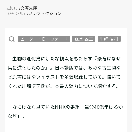
出典 :
#文春文庫
ジャンル :
#ノンフィクション
ピーター・D・ウォード
垂水 雄二
川崎 悟司
生物の進化史に新たな視点をもたらす『恐竜はなぜ
鳥に進化したのか』。日本語版では、多彩な古生物な
ど原書にはないイラストを多数収録している。描いて
くれた川崎悟司氏が、本書の魅力について紹介する。
なにげなく見ていたNHKの番組「生命40億年はるか
な旅」。