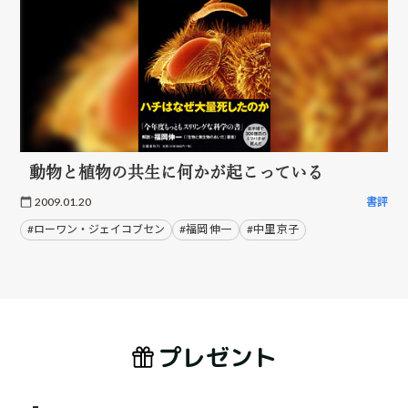
動物と植物の共生に何かが起こっている
2009.01.20
書評
#ローワン・ジェイコブセン
#福岡 伸一
#中里 京子
プレゼント