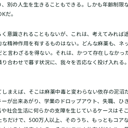
り、別の人生を生きることもできる。しかも年齢制限
OKだ。
く意識されることもないが、これは、考えてみれば
的な精神作用を有するものはない。どんな麻薬も、ネ
だと言わざるを得ない。それは、かつて存在しなかっ
隣り合わせで暮す状況に、我々を否応なく投げ入れる
しまえば、そこは麻薬中毒と変わらない依存の泥沼
キーが出来あがり、学業のドロップアウト、失職、ひ
活や社会生活に何らかの支障を生じているケースはそ
たちだけで、500万人以上、そのうち、もっともコア