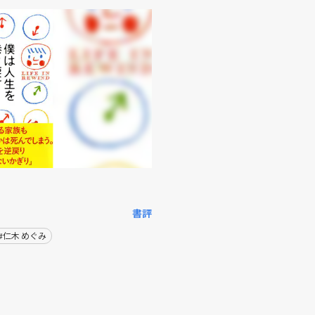
書評
#仁木 めぐみ