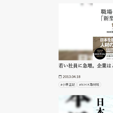
若い社員に急増。企業は
2013.04.18
#小堺 正記
#ＮＨＫ取材班