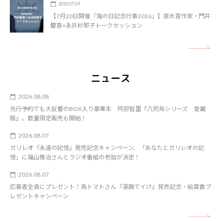
2026.07.09
【7月20日開催「海の日記念行事2026」】直木賞作家・門井
慶喜×永井紗耶子トークセッション
矢
ニュース
2026.08.08
先行予約でも大反響のBOX入り豪華本 阿部智里『八咫烏シリーズ 愛蔵
版』。数量限定販売も開始！
2026.08.07
ガリレオ『永遠の記憶』発売記念キャンペーン、「あなたとガリレオの記
憶」に福山雅治さんとラジオ番組の参加が決定！
2026.08.07
応募者全員にプレゼント！鳥トマトさん『漫画でイけ』発売記念・絵葉書プ
レゼントキャンペーン
矢