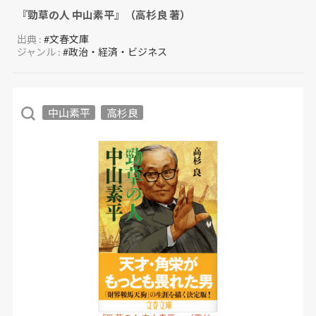
『勁草の人 中山素平』（高杉良 著）
出典 :
#文春文庫
ジャンル :
#政治・経済・ビジネス
中山素平
高杉良