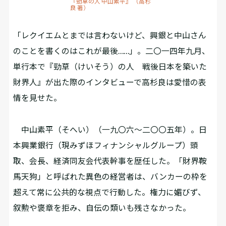
『勁草の人 中山素平』 （高杉
良 著）
「レクイエムとまでは言わないけど、興銀と中山さん
のことを書くのはこれが最後……」。二〇一四年九月、
単行本で『勁草（けいそう）の人 戦後日本を築いた
財界人』が出た際のインタビューで高杉良は愛惜の表
情を見せた。
中山素平（そへい）（一九〇六～二〇〇五年）。日
本興業銀行（現みずほフィナンシャルグループ）頭
取、会長、経済同友会代表幹事を歴任した。「財界鞍
馬天狗」と呼ばれた異色の経営者は、バンカーの枠を
超えて常に公共的な視点で行動した。権力に媚びず、
叙勲や褒章を拒み、自伝の類いも残さなかった。