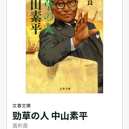
文春文庫
勁草の人 中山素平
高杉良