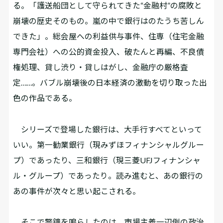
る。「護送船団として守られてきた“金融村”の腐敗と
崩壊の歴史そのもの。嵐の中で銀行はのたうち苦しん
できた」。総会屋への利益供与事件、住専（住宅金融
専門会社）への公的資金投入、破たんと再編、不良債
権処理、貸し渋り・貸しはがし、金融庁の厳格査
定……。バブル崩壊後の日本経済の激動を切り取った出
色の作品である。
シリーズで登場した銀行は、大手行すべてといって
いい。第一勧業銀行（現みずほフィナンシャルグルー
プ）であったり、三和銀行（現三菱UFJフィナンシャ
ル・グループ）であったり。読み進むと、あの銀行の
あの事件が次々と思い起こされる。
そこで警鐘を鳴らしたのは、市場主義一辺倒の政治