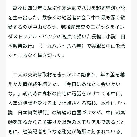
高杉は四〇年に及ぶ作家活動で八〇を超す経済小説
を生み出した。数多くの経営者に会う中で最も深く敬
愛するのが中山だろう。戦後産業史のエポックをイン
ダストリアル・バンクの視点で描いた長編『小説 日
本興業銀行』（一九八六～八八年）で興銀と中山を余
すところなく描き切った。
二人の交流は取材をきっかけに始まり、年の差を越
えた友情が終生続いた。「今日はあなたに会いたい
な。」朝八時に高杉の自宅に電話をかけてくる中山。
人事の相談を受けるまで信頼される高杉。本作は『小
説 日本興業銀行』の続編の位置づけだが、中山の素
顔を知るからこそ書けた追想のメモリアルであるとと
もに、経済記者もうなる秘史が随所に刻まれている。