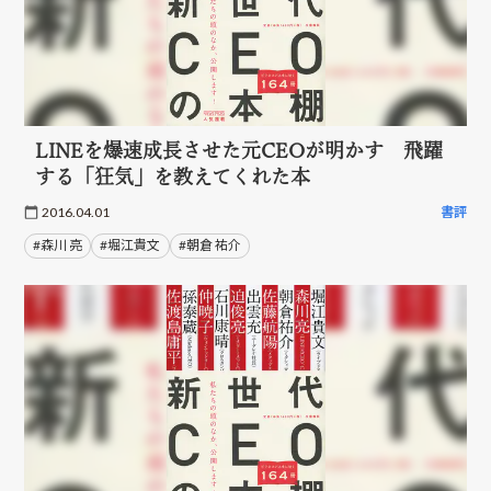
LINEを爆速成長させた元CEOが明かす 飛躍
する「狂気」を教えてくれた本
2016.04.01
書評
#森川 亮
#堀江貴文
#朝倉 祐介