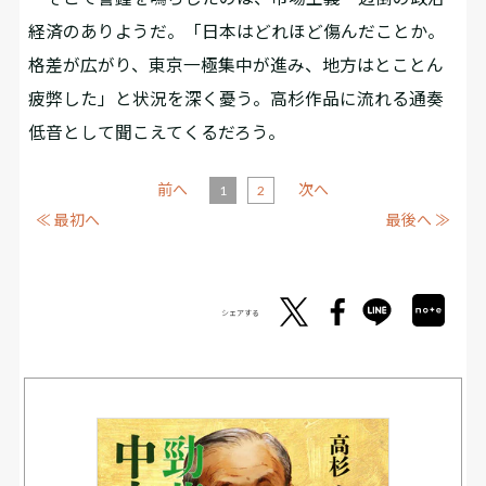
経済のありようだ。「日本はどれほど傷んだことか。
格差が広がり、東京一極集中が進み、地方はとことん
疲弊した」と状況を深く憂う。高杉作品に流れる通奏
低音として聞こえてくるだろう。
前へ
次へ
1
2
≪ 最初へ
最後へ ≫
シェアする