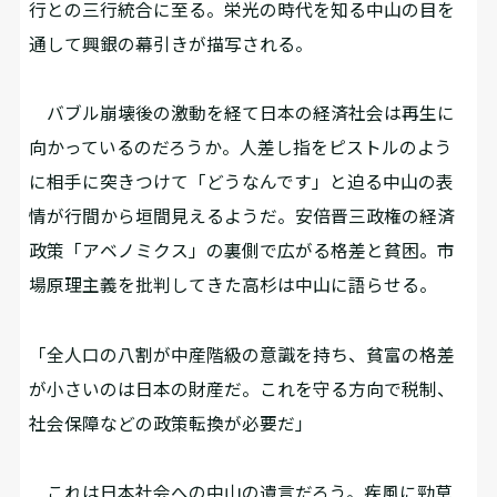
行との三行統合に至る。栄光の時代を知る中山の目を
通して興銀の幕引きが描写される。
バブル崩壊後の激動を経て日本の経済社会は再生に
向かっているのだろうか。人差し指をピストルのよう
に相手に突きつけて「どうなんです」と迫る中山の表
情が行間から垣間見えるようだ。安倍晋三政権の経済
政策「アベノミクス」の裏側で広がる格差と貧困。市
場原理主義を批判してきた高杉は中山に語らせる。
「全人口の八割が中産階級の意識を持ち、貧富の格差
が小さいのは日本の財産だ。これを守る方向で税制、
社会保障などの政策転換が必要だ」
これは日本社会への中山の遺言だろう。疾風に勁草