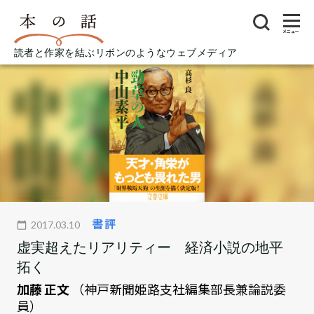
メニュー
読者と作家を結ぶリボンのようなウェブメディア
書評
2017.03.10
虚実超えたリアリティー 経済小説の地平
拓く
加藤 正文
（神戸新聞姫路支社編集部長兼論説委
員）