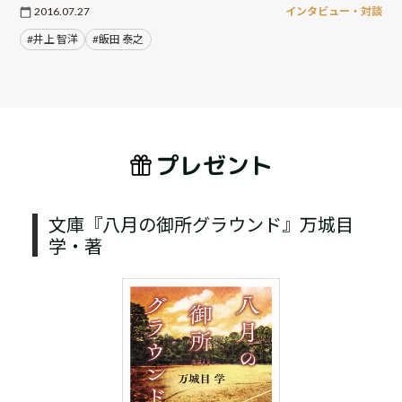
2016.07.27
インタビュー・対談
#井上 智洋
#飯田 泰之
プレゼント
文庫『八月の御所グラウンド』万城目
学・著