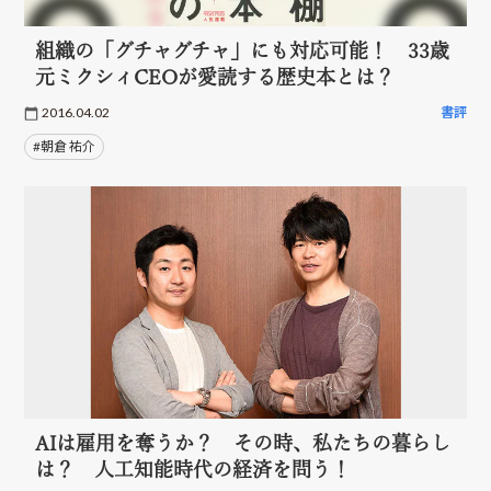
組織の「グチャグチャ」にも対応可能！ 33歳
元ミクシィCEOが愛読する歴史本とは？
2016.04.02
書評
#朝倉 祐介
AIは雇用を奪うか？ その時、私たちの暮らし
は？ 人工知能時代の経済を問う！