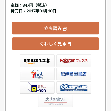
定価：
847円（税込）
発売日：2017年03月10日
立ち読み
くわしく見る
ックス
屋書店ウェブストア
Club