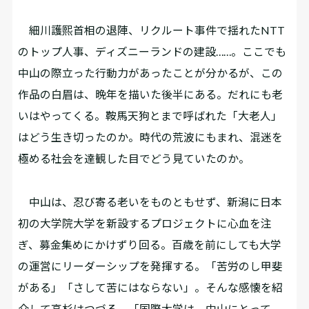
細川護熙首相の退陣、リクルート事件で揺れたNTT
のトップ人事、ディズニーランドの建設……。ここでも
中山の際立った行動力があったことが分かるが、この
作品の白眉は、晩年を描いた後半にある。だれにも老
いはやってくる。鞍馬天狗とまで呼ばれた「大老人」
はどう生き切ったのか。時代の荒波にもまれ、混迷を
極める社会を達観した目でどう見ていたのか。
中山は、忍び寄る老いをものともせず、新潟に日本
初の大学院大学を新設するプロジェクトに心血を注
ぎ、募金集めにかけずり回る。百歳を前にしても大学
の運営にリーダーシップを発揮する。「苦労のし甲斐
がある」「さして苦にはならない」。そんな感懐を紹
介して高杉はつづる。「国際大学は、中山にとって