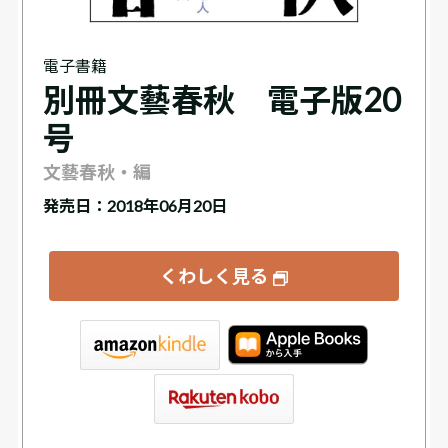
電子書籍
別冊文藝春秋 電子版20
号
文藝春秋・編
発売日：2018年06月20日
くわしく見る
tore