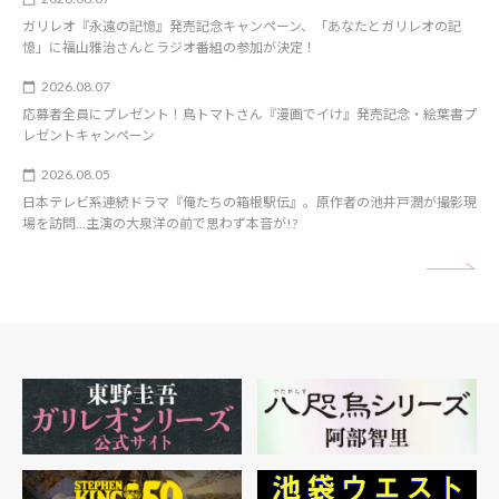
ガリレオ『永遠の記憶』発売記念キャンペーン、「あなたとガリレオの記
憶」に福山雅治さんとラジオ番組の参加が決定！
2026.08.07
応募者全員にプレゼント！鳥トマトさん『漫画でイけ』発売記念・絵葉書プ
レゼントキャンペーン
2026.08.05
日本テレビ系連続ドラマ『俺たちの箱根駅伝』。原作者の池井戸潤が撮影現
場を訪問…主演の大泉洋の前で思わず本音が!?
矢