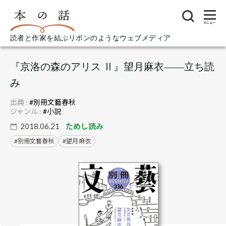
メニュー
読者と作家を結ぶリボンのようなウェブメディア
『京洛の森のアリス Ⅱ』望月麻衣――立ち読
み
出典 :
#別冊文藝春秋
ジャンル :
#小説
2018.06.21
ためし読み
別冊文藝春秋
望月 麻衣