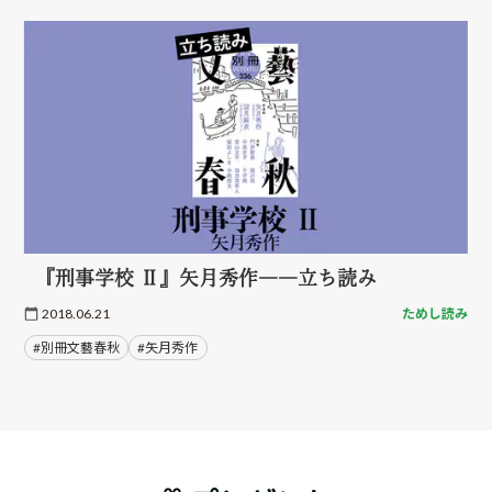
『刑事学校 Ⅱ』矢月秀作――立ち読み
2018.06.21
ためし読み
#別冊文藝春秋
#矢月秀作