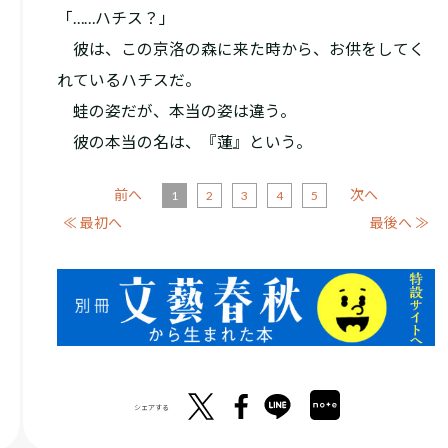
「……ハチス？」
彼は、この京洛の森に来た時から、お供をしてく
れているハチスだ。
蛙の姿だが、本当の姿は違う。
彼の本当の名は、『蓮』という。
前へ
次へ
1
2
3
4
5
≪ 最初へ
最後へ ≫
シェアする