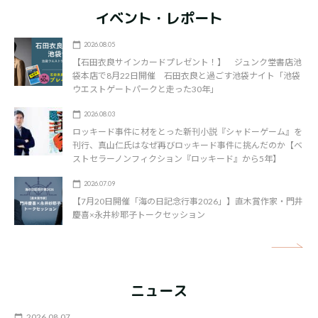
イベント・レポート
2026.08.05
【石田衣良サインカードプレゼント！】 ジュンク堂書店池
袋本店で8月22日開催 石田衣良と過ごす池袋ナイト「池袋
ウエストゲートパークと走った30年」
2026.08.03
ロッキード事件に材をとった新刊小説『シャドーゲーム』を
刊行、真山仁氏はなぜ再びロッキード事件に挑んだのか【ベ
ストセラーノンフィクション『ロッキード』から5年】
2026.07.09
【7月20日開催「海の日記念行事2026」】直木賞作家・門井
慶喜×永井紗耶子トークセッション
矢
ニュース
2026.08.07