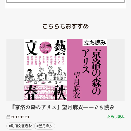
こちらもおすすめ
『京洛の森のアリス』望月麻衣――立ち読み
2017.12.21
ためし読み
#別冊文藝春秋
#望月麻衣