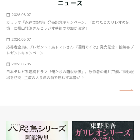
ニュース
2026.08.07
ガリレオ『永遠の記憶』発売記念キャンペーン、「あなたとガリレオの記
憶」に福山雅治さんとラジオ番組の参加が決定！
2026.08.07
応募者全員にプレゼント！鳥トマトさん『漫画でイけ』発売記念・絵葉書プ
レゼントキャンペーン
2026.08.05
日本テレビ系連続ドラマ『俺たちの箱根駅伝』。原作者の池井戸潤が撮影現
場を訪問…主演の大泉洋の前で思わず本音が!?
矢