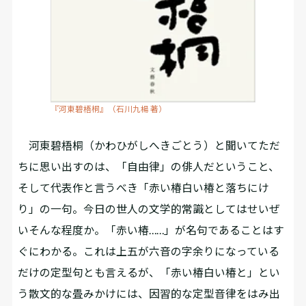
『河東碧梧桐』（石川九楊 著）
河東碧梧桐（かわひがしへきごとう）と聞いてただ
ちに思い出すのは、「自由律」の俳人だということ、
そして代表作と言うべき「赤い椿白い椿と落ちにけ
り」の一句。今日の世人の文学的常識としてはせいぜ
いそんな程度か。「赤い椿……」が名句であることはす
ぐにわかる。これは上五が六音の字余りになっている
だけの定型句とも言えるが、「赤い椿白い椿と」とい
う散文的な畳みかけには、因習的な定型音律をはみ出