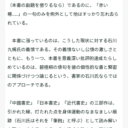
（本書の副題を借りるなら）であるのに、「赤い
椿……」の一句のみを例外として他はすっかり忘れ去ら
れている。
本書に漲っているのは、こうした現状に対する石川
九楊氏の義憤である。その義憤ないし公憤の激しさと
ともに、もう一つ、本書を意義深い批評的達成たらし
めているのは、碧梧桐の俳句を彼の個性的な書と緊密
に関係づけつつ論じるという、書家の石川氏ならでは
のアプローチである。
『中國書史』『日本書史』『近代書史』の三部作は、
引かれた線、打たれた点を身体運動のなまなましい痕
跡（石川氏はそれを「筆蝕」と呼ぶ）として読み解い