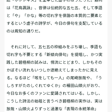
は「花鳥諷詠」、音律は伝統的な五七五、そして季語
と「や」「かな」等の切れ字を俳諧の本質的二要素と
するという虚子の詩学が、今日の俳句を支配している
のは周知の通りだ。
それに対して、五七五の枠組みをぶち壊し、季語も
切れ字も不要とする「新傾向俳句」を提唱し、かつ実
践した碧梧桐の試みは、傍流にとどまり、しかもその
かぼそい流れもいつしか途絶えてしまったかに見え
る。なるほど「咳をしても一人」の尾崎放哉や、「う
しろすがたのしぐれてゆくか」の種田山頭火がおり、
今日なお多くのファンに愛誦されてはいる。しかし、
こうした詩法の始祖と言うべき碧梧桐の実作は、実は
放哉・山頭火よりずっと過激な「表現の永続革命」