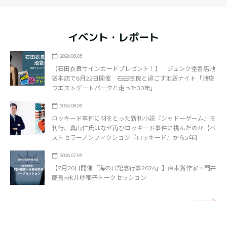
イベント・レポート
2026.08.05
【石田衣良サインカードプレゼント！】 ジュンク堂書店池
袋本店で8月22日開催 石田衣良と過ごす池袋ナイト「池袋
ウエストゲートパークと走った30年」
2026.08.03
ロッキード事件に材をとった新刊小説『シャドーゲーム』を
刊行、真山仁氏はなぜ再びロッキード事件に挑んだのか【ベ
ストセラーノンフィクション『ロッキード』から5年】
2026.07.09
【7月20日開催「海の日記念行事2026」】直木賞作家・門井
慶喜×永井紗耶子トークセッション
矢