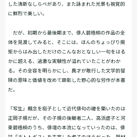
した清新なしらべがあり、また詠まれた光景も視覚的
に鮮烈で美しい。
だが、初期から最後期まで、俳人碧梧桐の作品の全
体を見渡してみると、そこには、ほんのちょっぴり規
矩からはみ出しただけのこんなおとなしい一句をはる
かに超える、過激な実験性が溢れていたことがわか
る。その全容を明らかにし、異才が敢行した文学的冒
険の意味と価値を改めて顕彰した野心的な労作が本書
だ。
「写生」概念を梃子として近代俳句の礎を築いたのは
正岡子規だが、その子規の後継者二人、高浜虚子と河
東碧梧桐のうち、俳壇の本流になっていったのは、俳
誌『ホトトギス』を主宰した虚子のほうだった。題材