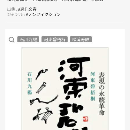
出典 :
#週刊文春
ジャンル :
#ノンフィクション
石川九楊
河東碧梧桐
松浦寿輝