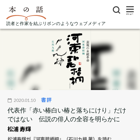
メニュー
読者と作家を結ぶリボンのようなウェブメディア
書評
2020.01.10
代表作「赤い椿白い椿と落ちにけり」だけ
ではない 伝説の俳人の全容を明らかに
松浦 寿輝
松浦寿輝が『河東碧梧桐』（石川九楊 著）を読む