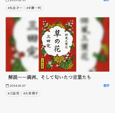
#丸谷 才一
#半藤 一利
解説――満洲、そして匂いたつ言葉たち
2014.05.07
書評
#三田 完
#久世 朋子