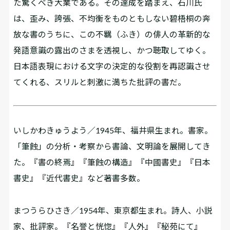
た驚くべき大業である。その達成を踏まえ、石川氏
は、歪み、誇張、不均衡をものともしない碧梧桐の奔
放な書のうちに、この不羈（ふき）の俳人の革新的な
発語意識の露出のさまを透視し、かつ聴取してゆく。
日本語表現における文字の決定的な役割を再認識させ
てくれる、スリルと刺激に満ちた批評の書だ。
いしかわきゅうよう／1945年、福井県生まれ。書家。
「筆蝕」の分析・考察から書論、文明論を展開してき
た。『書の終焉』『筆蝕の構造』『中國書史』『日本
書史』『近代書史』など著書多数。
まつうらひさき／1954年、東京都生まれ。詩人、小説
家、批評家。『名誉と恍惚』『人外』『秘苑にて』