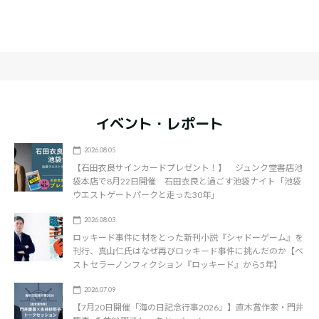
イベント・レポート
2026.08.05
【石田衣良サインカードプレゼント！】 ジュンク堂書店池
袋本店で8月22日開催 石田衣良と過ごす池袋ナイト「池袋
ウエストゲートパークと走った30年」
2026.08.03
ロッキード事件に材をとった新刊小説『シャドーゲーム』を
刊行、真山仁氏はなぜ再びロッキード事件に挑んだのか【ベ
ストセラーノンフィクション『ロッキード』から5年】
2026.07.09
【7月20日開催「海の日記念行事2026」】直木賞作家・門井