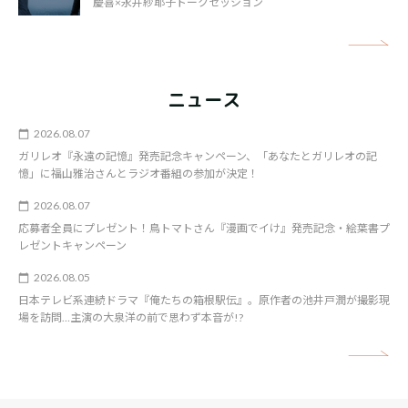
慶喜×永井紗耶子トークセッション
矢
ニュース
2026.08.07
ガリレオ『永遠の記憶』発売記念キャンペーン、「あなたとガリレオの記
憶」に福山雅治さんとラジオ番組の参加が決定！
2026.08.07
応募者全員にプレゼント！鳥トマトさん『漫画でイけ』発売記念・絵葉書プ
レゼントキャンペーン
2026.08.05
日本テレビ系連続ドラマ『俺たちの箱根駅伝』。原作者の池井戸潤が撮影現
場を訪問…主演の大泉洋の前で思わず本音が!?
矢