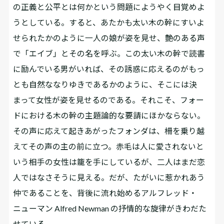
の正義と公平とは何かという問題にようやく目覚めよ
うとしている。すると、あたかも太い木の幹にすいよ
せられたかのように一人の娘が姿を見せ、艶のある声
で「エイブ」とその名を呼ぶ。この太い木の幹で読書
に励んでいる男がいれば、その誘惑に応えるのがもっ
とも自然ななりゆきであるかのように、そこには決
まって女性が姿を見せるのである。それこそ、フォー
ドにおける木の幹の主題論的な要請にほかならない。
その声に応えて起きあがったフォンダは、柵を乗り越
えてその声の主の前に立つ。赤毛は人に愛されないと
いう相手の女性は籠を手にしているが、二人はまだ恋
人ではなさそうに見える。だが、たがいに惹かれあう
仲であることを、背後に流れ始めるアルフレッド・
ニューマン Alfred Newman の抒情的な旋律がきわだた
せている。