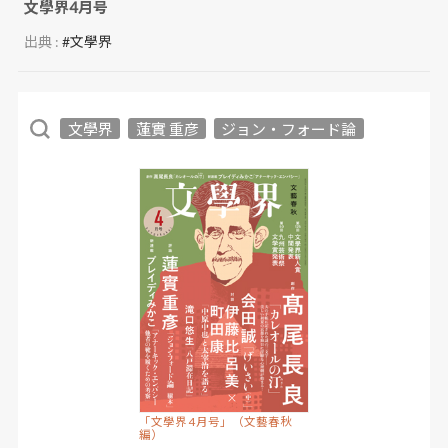
文學界4月号
出典 :
#文學界
文學界
蓮實 重彦
ジョン・フォード論
「文學界 4月号」（文藝春秋
編）