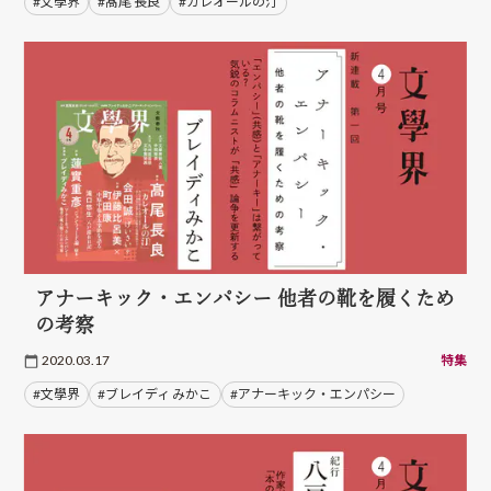
#文學界
#髙尾 長良
#カレオールの汀
アナーキック・エンパシー 他者の靴を履くため
の考察
2020.03.17
特集
#文學界
#ブレイディ みかこ
#アナーキック・エンパシー