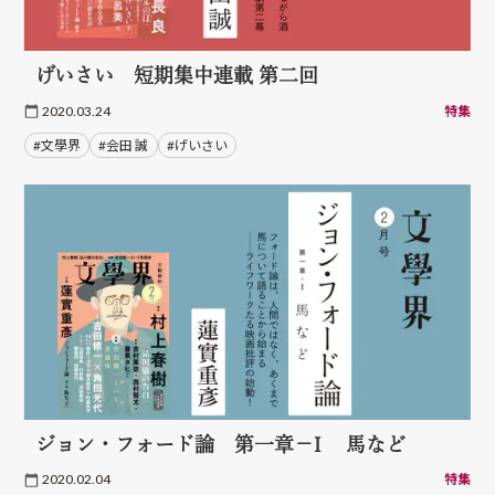
げいさい 短期集中連載 第二回
2020.03.24
特集
#文學界
#会田 誠
#げいさい
ジョン・フォード論 第一章－I 馬など
2020.02.04
特集