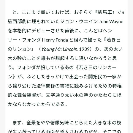
と、ここまで書いておけば、おそらく『駅馬車』でB
級西部劇に埋もれていたジョン・ウエイン John Wayne
を本格的にデビューさせた直後に、こんどはヘン
リー・フォンダ Henry Fonda と組んで撮った『若き日
のリンカン』（
Young Mr. Lincoln
, 1939）の、あの太い
木の幹のことを誰もが想起するに違いなかろうと思
う。フォンダが扮しているあの《若き日のリンカー
ン》が、ふとしたきっかけで出会った開拓民の一家か
ら譲り受けた法律関係の書物に読みふけるための特権
的な舞台装置が、文字通り太い木の幹のかたわらにほ
かならなかったからである。
まず、全景をやや俯瞰気味にとらえた大きな木の枝
が生い茂っている画面が導入されるのだが、そこでの