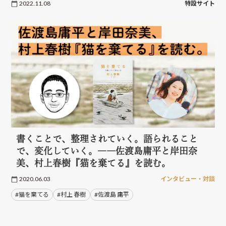
2022.11.08
特設サイト
書くことで、整理されていく。語られること
で、変化していく。――佐渡島庸平と岸田奈
美、村上春樹『猫を棄てる』を読む。
2020.06.03
インタビュー・対談
#猫を棄てる
#村上 春樹
#佐渡島 庸平