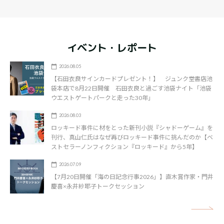
イベント・レポート
2026.08.05
【石田衣良サインカードプレゼント！】 ジュンク堂書店池
袋本店で8月22日開催 石田衣良と過ごす池袋ナイト「池袋
ウエストゲートパークと走った30年」
2026.08.03
ロッキード事件に材をとった新刊小説『シャドーゲーム』を
刊行、真山仁氏はなぜ再びロッキード事件に挑んだのか【ベ
ストセラーノンフィクション『ロッキード』から5年】
2026.07.09
【7月20日開催「海の日記念行事2026」】直木賞作家・門井
慶喜×永井紗耶子トークセッション
矢