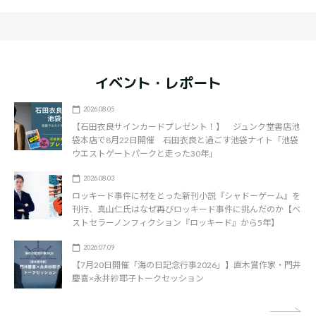
イベント・レポート
2026.08.05
【石田衣良サインカードプレゼント！】 ジュンク堂書店池
袋本店で8月22日開催 石田衣良と過ごす池袋ナイト「池袋
ウエストゲートパークと走った30年」
2026.08.03
ロッキード事件に材をとった新刊小説『シャドーゲーム』を
刊行、真山仁氏はなぜ再びロッキード事件に挑んだのか【ベ
ストセラーノンフィクション『ロッキード』から5年】
2026.07.09
【7月20日開催「海の日記念行事2026」】直木賞作家・門井
慶喜×永井紗耶子トークセッション
矢