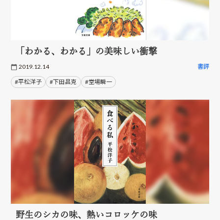
「わかる、わかる」の美味しい衝撃
2019.12.14
書評
#平松洋子
#下田昌克
#堂場瞬一
野生のシカの味、熱いコロッケの味