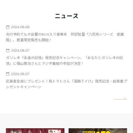
ニュース
2026.08.08
先行予約でも大反響のBOX入り豪華本 阿部智里『八咫烏シリーズ 愛蔵
版』。数量限定販売も開始！
2026.08.07
ガリレオ『永遠の記憶』発売記念キャンペーン、「あなたとガリレオの記
憶」に福山雅治さんとラジオ番組の参加が決定！
2026.08.07
応募者全員にプレゼント！鳥トマトさん『漫画でイけ』発売記念・絵葉書プ
レゼントキャンペーン
矢