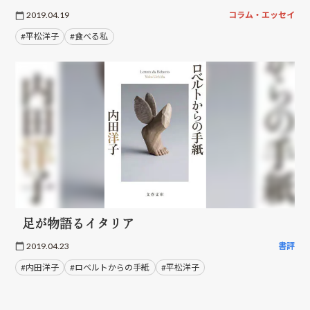
2019.04.19
コラム・エッセイ
#平松洋子
#食べる私
足が物語るイタリア
2019.04.23
書評
#内田洋子
#ロベルトからの手紙
#平松洋子