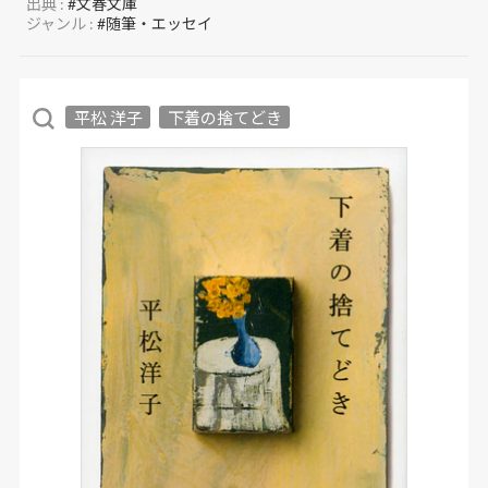
出典 :
#文春文庫
ジャンル :
#随筆・エッセイ
平松 洋子
下着の捨てどき