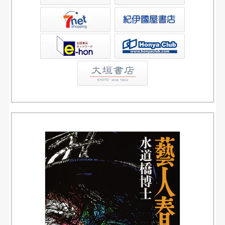
屋書店ウェブストア
Club