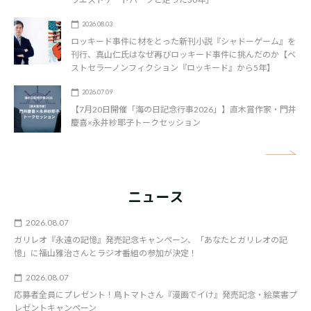
2026.08.03
ロッキード事件に材をとった新刊小説『シャドーゲーム』を
刊行、真山仁氏はなぜ再びロッキード事件に挑んだのか【ベ
ストセラーノンフィクション『ロッキード』から5年】
2026.07.09
【7月20日開催「海の日記念行事2026」】直木賞作家・門井
慶喜×永井紗耶子トークセッション
矢
ニュース
2026.08.07
ガリレオ『永遠の記憶』発売記念キャンペーン、「あなたとガリレオの記
憶」に福山雅治さんとラジオ番組の参加が決定！
2026.08.07
応募者全員にプレゼント！鳥トマトさん『漫画でイけ』発売記念・絵葉書プ
レゼントキャンペーン