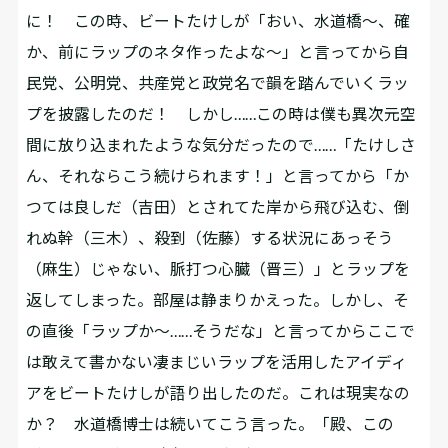
に！ この時、ビートたけしが「おい、水道橋～、確
か、前にラップのネタ作ったよな～」と言ってから自
民党、公明党、共産党と政党名で韻を踏んでいくラッ
プを披露したのだ！ しかし……この時は僕も異次元空
間に放り込まれたような気分だったので……「たけしさ
ん、それならこう続けられます！」と言ってから「か
つては良しだ（吉田）とされてた岸から飛び込む、倒
れぬ幹（三木）、殺到（佐藤）する状況にあっそう
（麻生）じゃない、脈打つ心臓（晋三）」とラップを
返してしまった。部屋は静まりかえった。しかし、そ
の直後「ラップか～……そうだな」と言ってからここで
は敢えて書かない凄まじいラップを活用したアイディ
アをビートたけしが語り出したのだ。これは現実なの
か？ 水道橋博士は続いてこう言った。「殿、この