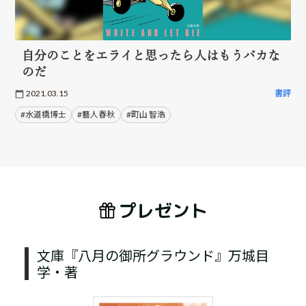
自分のことをエライと思ったら人はもうバカな
のだ
2021.03.15
書評
#水道橋博士
#藝人春秋
#町山 智浩
プレゼント
文庫『八月の御所グラウンド』万城目
学・著