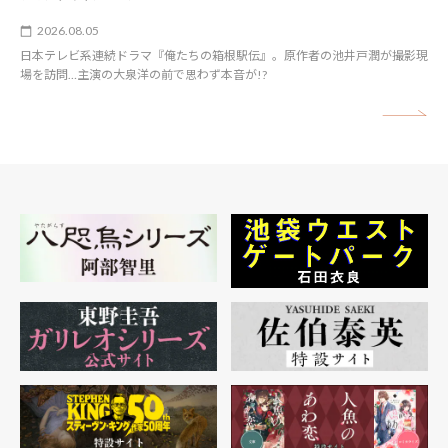
2026.08.05
日本テレビ系連続ドラマ『俺たちの箱根駅伝』。原作者の池井戸潤が撮影現
場を訪問…主演の大泉洋の前で思わず本音が!?
矢