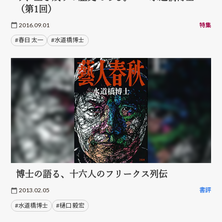
（第1回）
2016.09.01
特集
#春日 太一
#水道橋博士
博士の語る、十六人のフリークス列伝
2013.02.05
書評
#水道橋博士
#樋口 毅宏