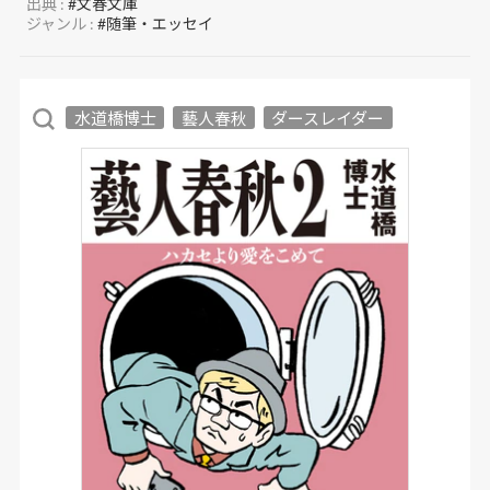
出典 :
#文春文庫
ジャンル :
#随筆・エッセイ
水道橋博士
藝人春秋
ダースレイダー