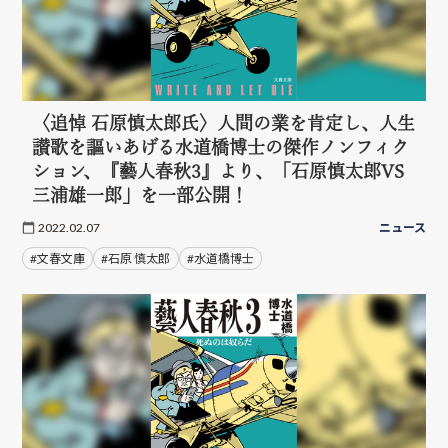
〈追悼 石原慎太郎氏〉人間の業を肯定し、人生
讃歌を謳いあげる水道橋博士の傑作ノンフィク
ション、『藝人春秋3』より、「石原慎太郎VS
三浦雄一郎」を一部公開！
2022.02.07
ニュース
#文春文庫
#石原 慎太郎
#水道橋博士