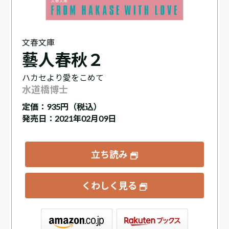
文春文庫
藝人春秋２
ハカセより愛をこめて
水道橋博士
定価：
935円（税込）
発売日：2021年02月09日
立ち読み
くわしく見る
ックス