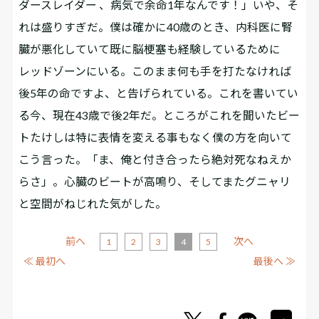
ダースレイダー 、病気で余命1年なんです！」いや、そ
れは盛りすぎだ。僕は確かに40歳のとき、内科医に腎
臓が悪化していて既に脳梗塞も経験しているために
レッドゾーンにいる。このまま何も手を打たなければ
後5年の命ですよ、と告げられている。これを書いてい
る今、現在43歳で後2年だ。ところがこれを聞いたビー
トたけしは特に表情を変える事もなく僕の方を向いて
こう言った。「ま、俺と付き合ったら絶対死なねえか
らさ」。心臓のビートが高鳴り、そしてまたグニャリ
と空間がねじれた気がした。
前へ
次へ
1
2
3
4
5
≪ 最初へ
最後へ ≫