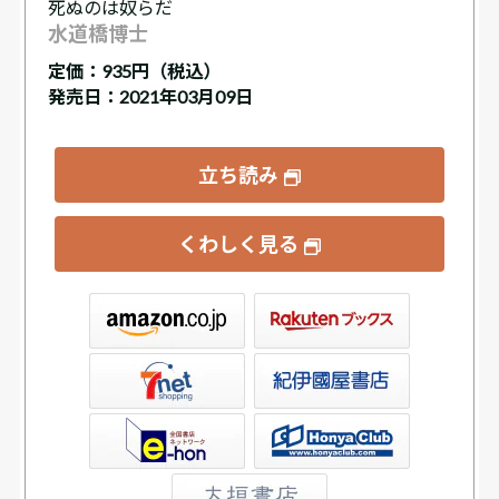
死ぬのは奴らだ
水道橋博士
定価：
935円（税込）
発売日：2021年03月09日
立ち読み
くわしく見る
ックス
屋書店ウェブストア
Club