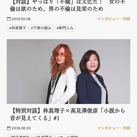
【対談】やっぱり「不倫」は文化だ！ 女の不
倫は欲のため、男の不倫は見栄のため
2019.03.08
インタビュー・対談
#林真理子
#下衆の極み
#柴門ふみ
【特別対談】林真理子×髙見澤俊彦「小説から
音が見えてくる」#1
2018.08.30
インタビュー・対談