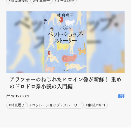
#髙見澤俊彦
#林 真理子
#オール讀物
アラフォーのねじれたヒロイン像が新鮮！ 重め
のドロドロ系小説の入門編
2019.07.02
書評
#林真理子
#ペット・ショップ・ストーリー
#東村アキコ