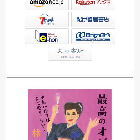
屋書店ウェブストア
Club