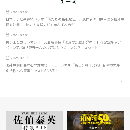
ニュース
2026.08.05
日本テレビ系連続ドラマ『俺たちの箱根駅伝』。原作者の池井戸潤が撮影現
場を訪問…主演の大泉洋の前で思わず本音が!?
2026.08.05
東野圭吾ガリレオシリーズ最新長編『永遠の記憶』発売！ 刊行記念キャン
ペーン第3弾「東野圭吾のお気に入りの一文は？」スタート！
2026.07.31
池井戸潤作品が初の舞台化…ミュージカル『民王』制作発表に有澤樟太郎、
別所哲也ら豪華キャストが登壇！
矢