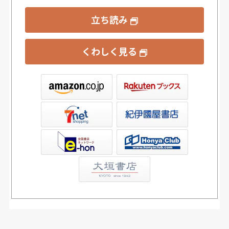
立ち読み
くわしく見る
ックス
屋書店ウェブストア
Club