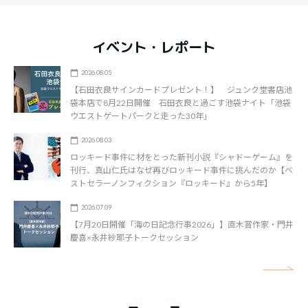
イベント・レポート
2026.08.05
【石田衣良サインカードプレゼント！】 ジュンク堂書店池
袋本店で8月22日開催 石田衣良と過ごす池袋ナイト「池袋
ウエストゲートパークと走った30年」
2026.08.03
ロッキード事件に材をとった新刊小説『シャドーゲーム』を
刊行、真山仁氏はなぜ再びロッキード事件に挑んだのか【ベ
ストセラーノンフィクション『ロッキード』から5年】
2026.07.09
【7月20日開催「海の日記念行事2026」】直木賞作家・門井
慶喜×永井紗耶子トークセッション
矢