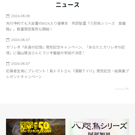
ニュース
2026.08.08
先行予約でも大反響のBOX入り豪華本 阿部智里『八咫烏シリーズ 愛蔵
版』。数量限定販売も開始！
2026.08.07
ガリレオ『永遠の記憶』発売記念キャンペーン、「あなたとガリレオの記
憶」に福山雅治さんとラジオ番組の参加が決定！
2026.08.07
応募者全員にプレゼント！鳥トマトさん『漫画でイけ』発売記念・絵葉書プ
レゼントキャンペーン
矢