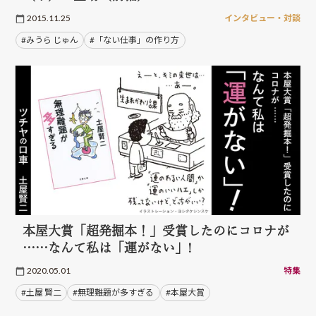
2015.11.25
インタビュー・対談
#みうら じゅん
#「ない仕事」の作り方
本屋大賞「超発掘本！」受賞したのにコロナが
……なんて私は「運がない」!
2020.05.01
特集
#土屋 賢二
#無理難題が多すぎる
#本屋大賞