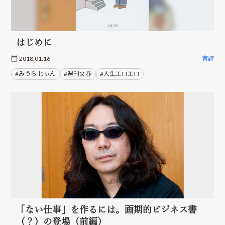
はじめに
2018.01.16
書評
#みうら じゅん
#週刊文春
#人生エロエロ
「ない仕事」を作るには。画期的ビジネス書
（？）の登場（前編）