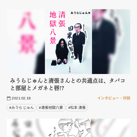
みうらじゅんと清張さんとの共通点は、タバコ
と部屋とメガネと唇!?
2021.02.18
インタビュー・対談
#みうら じゅん
#清張地獄八景
#松本 清張