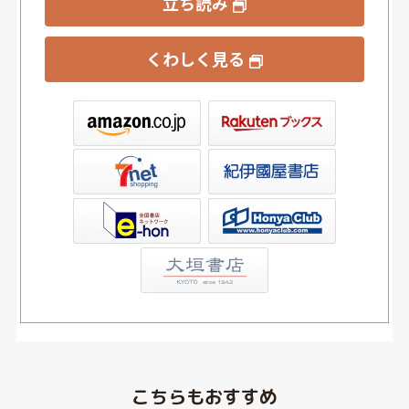
立ち読み
くわしく見る
ックス
屋書店ウェブストア
Club
こちらもおすすめ