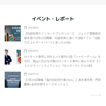
イベント・レポート
2026.08.05
【石田衣良サインカードプレゼント！】 ジュンク堂書店池
袋本店で8月22日開催 石田衣良と過ごす池袋ナイト「池袋
ウエストゲートパークと走った30年」
2026.08.03
ロッキード事件に材をとった新刊小説『シャドーゲーム』を
刊行、真山仁氏はなぜ再びロッキード事件に挑んだのか【ベ
ストセラーノンフィクション『ロッキード』から5年】
2026.07.09
【7月20日開催「海の日記念行事2026」】直木賞作家・門井
慶喜×永井紗耶子トークセッション
矢