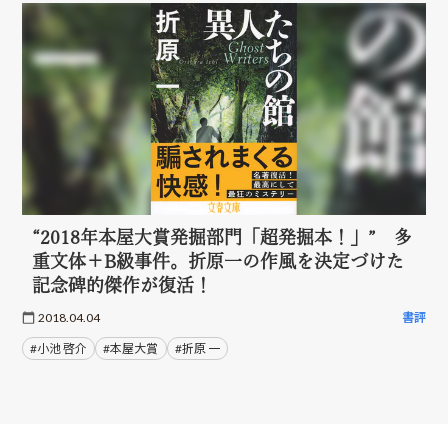
“2018年本屋大賞発掘部門「超発掘本！」” 多
重文体＋B級事件。折原一の作風を決定づけた
記念碑的傑作が復活！
2018.04.04
書評
#小池 啓介
#本屋大賞
#折原 一