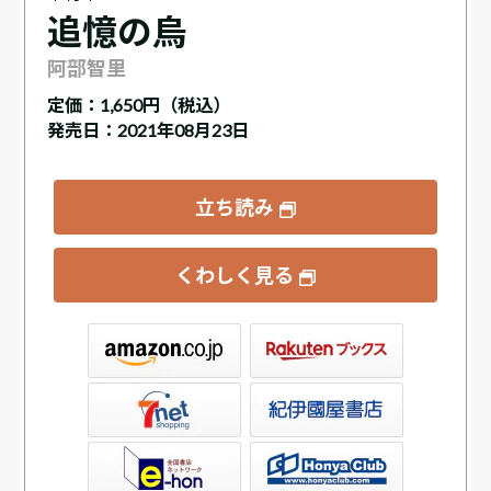
追憶の烏
阿部智里
定価：
1,650円（税込）
発売日：2021年08月23日
立ち読み
くわしく見る
ックス
屋書店ウェブストア
Club