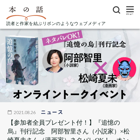
メニュー
読者と作家を結ぶリボンのようなウェブメディア
ニュース
2021.08.26
【参加者全員プレゼント付！】『追憶の
烏』刊行記念 阿部智里さん（小説家）×松
崎夏未さん（漫画家）ネタバレOK！ オン