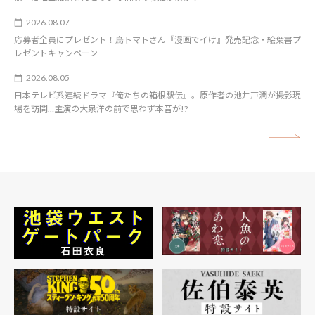
2026.08.07
応募者全員にプレゼント！鳥トマトさん『漫画でイけ』発売記念・絵葉書プ
レゼントキャンペーン
2026.08.05
日本テレビ系連続ドラマ『俺たちの箱根駅伝』。原作者の池井戸潤が撮影現
場を訪問…主演の大泉洋の前で思わず本音が!?
矢