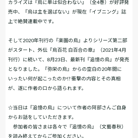
カライズは『烏に単は似合わない』（全4巻）が好評発
売中、『烏は主を選ばない』が現在「イブニング」誌
上で絶賛連載中です。
そして2020年刊行の『楽園の烏』よりシリーズ第二部
がスタート、外伝『烏百花 白百合の章』（2021年4月
刊行）に続いて、8月23日、最新刊『追憶の烏』が発売
となりました。『弥栄の烏』からの空白の20年間に
いったい何が起こったのか!? ――衝撃の内容とその真相
が、遂に作者の口から語られます。
☆当日は『追憶の烏』について作者の阿部さんご自身
からお話をしていただきます。
参加者の皆さまは各々で『追憶の烏』（文藝春秋）
を読み終えてからご参加ください。