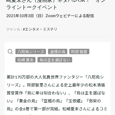
ライントークイベント
2021年10月3日（日）Zoomウェビナーによる配信
ジャンル :
#エンタメ・ミステリ
八咫烏シリーズ
追憶の烏
阿部 智里
松崎 夏未
烏は主を選ばない
累計170万部の大人気異世界ファンタジー「八咫烏シ
リーズ」。阿部智里さんによる史上最年少の松本清張
賞受賞作『烏に単は似合わない』、『烏は主を選ばな
い』『黄金の烏』『空棺の烏』『玉依姫』『弥栄の
烏』の全6巻で第一部が完結。松崎夏未さんによるコミ