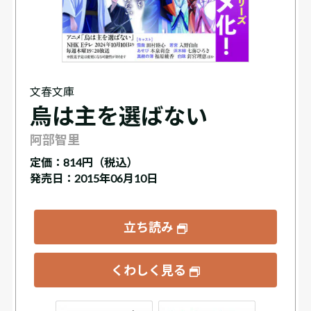
文春文庫
烏は主を選ばない
阿部智里
定価：
814円（税込）
発売日：2015年06月10日
立ち読み
くわしく見る
ックス