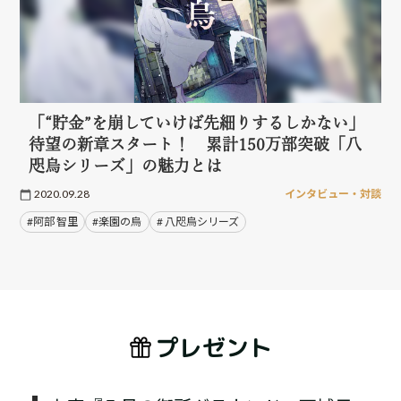
「“貯金”を崩していけば先細りするしかない」
待望の新章スタート！ 累計150万部突破「八
咫烏シリーズ」の魅力とは
2020.09.28
インタビュー・対談
#阿部 智里
#楽園の烏
# 八咫烏シリーズ
プレゼント