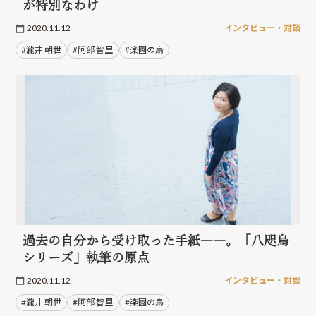
が特別なわけ
2020.11.12
インタビュー・対談
#瀧井 朝世
#阿部 智里
#楽園の烏
過去の自分から受け取った手紙――。「八咫烏
シリーズ」執筆の原点
2020.11.12
インタビュー・対談
#瀧井 朝世
#阿部 智里
#楽園の烏