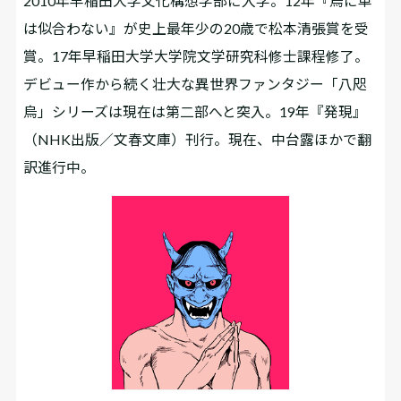
2010年早稲田大学文化構想学部に入学。12年『烏に単
は似合わない』が史上最年少の20歳で松本清張賞を受
賞。17年早稲田大学大学院文学研究科修士課程修了。
デビュー作から続く壮大な異世界ファンタジー「八咫
烏」シリーズは現在は第二部へと突入。19年『発現』
（NHK出版／文春文庫）刊行。現在、中台露ほかで翻
訳進行中。