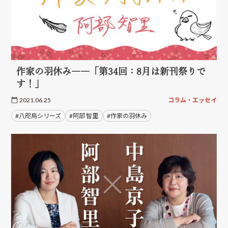
作家の羽休み――「第34回：8月は新刊祭りで
す！」
2021.06.25
コラム・エッセイ
#八咫烏シリーズ
#阿部 智里
#作家の羽休み