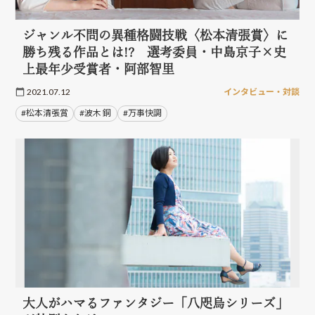
ジャンル不問の異種格闘技戦〈松本清張賞〉に
勝ち残る作品とは!? 選考委員・中島京子×史
上最年少受賞者・阿部智里
2021.07.12
インタビュー・対談
#松本清張賞
#波木 銅
#万事快調
大人がハマるファンタジー「八咫烏シリーズ」