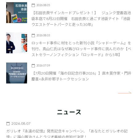
2026.08.05
【石田衣良サインカードプレゼント！】 ジュンク堂書店池
袋本店で8月22日開催 石田衣良と過ごす池袋ナイト「池袋
ウエストゲートパークと走った30年」
2026.08.03
ロッキード事件に材をとった新刊小説『シャドーゲーム』を
刊行、真山仁氏はなぜ再びロッキード事件に挑んだのか【ベ
ストセラーノンフィクション『ロッキード』から5年】
2026.07.09
【7月20日開催「海の日記念行事2026」】直木賞作家・門井
慶喜×永井紗耶子トークセッション
矢
ニュース
2026.08.07
ガリレオ『永遠の記憶』発売記念キャンペーン、「あなたとガリレオの記
憶」に福山雅治さんとラジオ番組の参加が決定！