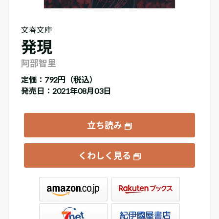
文春文庫
発現
阿部智里
定価：
792円（税込）
発売日：2021年08月03日
立ち読み
くわしく見る
ックス
屋書店ウェブストア