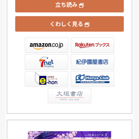
立ち読み
くわしく見る
ックス
屋書店ウェブストア
Club