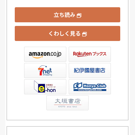
立ち読み
くわしく見る
ックス
屋書店ウェブストア
Club