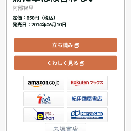
阿部智里
定価：
858円（税込）
発売日：2014年06月10日
立ち読み
くわしく見る
ックス
屋書店ウェブストア
Club