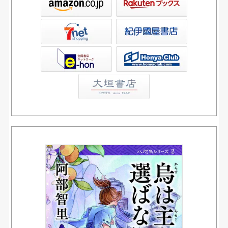
屋書店ウェブストア
Club