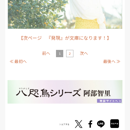
【次ページ 『発現』が文庫になります！】
前へ
次へ
1
2
≪ 最初へ
最後へ ≫
シェアする