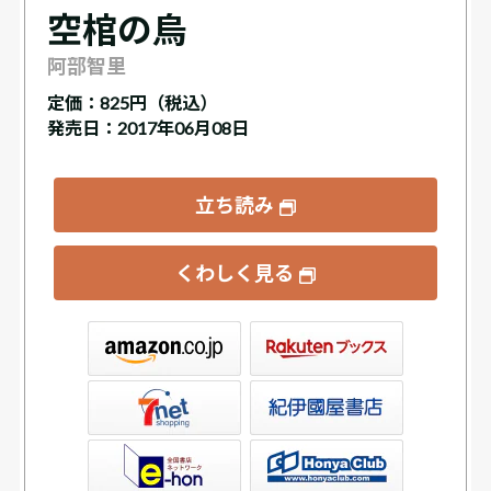
空棺の烏
阿部智里
定価：
825円（税込）
発売日：2017年06月08日
立ち読み
くわしく見る
ックス
屋書店ウェブストア
Club