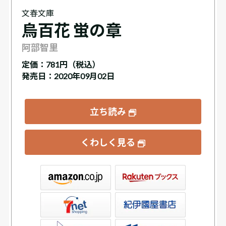
文春文庫
烏百花 蛍の章
阿部智里
定価：
781円（税込）
発売日：2020年09月02日
立ち読み
くわしく見る
ックス
屋書店ウェブストア
Club