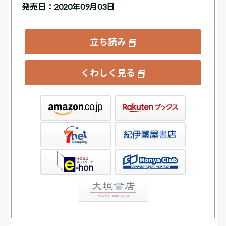
発売日：2020年09月03日
立ち読み
くわしく見る
ックス
屋書店ウェブストア
Club