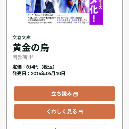
文春文庫
黄金の烏
阿部智里
定価：
814円（税込）
発売日：2016年06月10日
立ち読み
くわしく見る
ックス