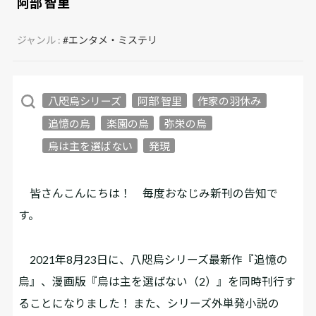
阿部 智里
ジャンル :
#エンタメ・ミステリ
八咫烏シリーズ
阿部 智里
作家の羽休み
追憶の烏
楽園の烏
弥栄の烏
烏は主を選ばない
発現
皆さんこんにちは！ 毎度おなじみ新刊の告知で
す。
2021年8月23日に、八咫烏シリーズ最新作『追憶の
烏』、漫画版『烏は主を選ばない（2）』を同時刊行す
ることになりました！ また、シリーズ外単発小説の