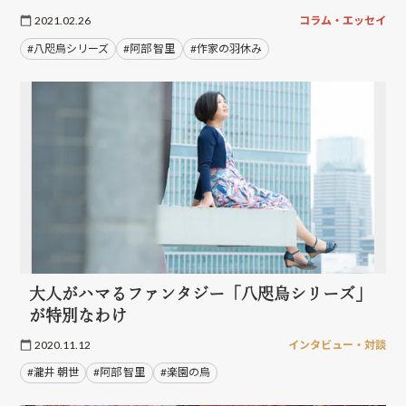
2021.02.26
コラム・エッセイ
#八咫烏シリーズ
#阿部 智里
#作家の羽休み
大人がハマるファンタジー「八咫烏シリーズ」
が特別なわけ
2020.11.12
インタビュー・対談
#瀧井 朝世
#阿部 智里
#楽園の烏