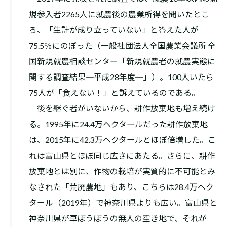
規参入者2265人に就農後の農業所得を聞いたとこ
ろ、「生計が成り立っていない」と答えた人が
75.5％にのぼった（一般社団法人全国農業会議所 全
国新規就農相談センター「新規就農者の就農実態に
関する調査結果─平成28年度─」）。100人いたら
75人が「食えない！」と訴えているのである。
後を継ぐ者がいないから、耕作放棄地も増え続け
る。1995年に24.4万ヘクタールだった耕作放棄地
は、2015年に42.3万ヘクタールとほぼ倍増した。こ
れは富山県とほぼ同じ広さにあたる。さらに、耕作
放棄地とは別に、作物の栽培が実質的に不可能とみ
なされた「荒廃農地」もあり、こちらは28.4万ヘク
タール（2019年）で神奈川県よりも広い。富山県と
神奈川県が草ぼうぼうの無人の空き地で、それが