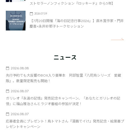
ストセラーノンフィクション『ロッキード』から5年】
2026.07.09
【7月20日開催「海の日記念行事2026」】直木賞作家・門井
慶喜×永井紗耶子トークセッション
矢
ニュース
2026.08.08
先行予約でも大反響のBOX入り豪華本 阿部智里『八咫烏シリーズ 愛蔵
版』。数量限定販売も開始！
2026.08.07
ガリレオ『永遠の記憶』発売記念キャンペーン、「あなたとガリレオの記
憶」に福山雅治さんとラジオ番組の参加が決定！
2026.08.07
応募者全員にプレゼント！鳥トマトさん『漫画でイけ』発売記念・絵葉書プ
レゼントキャンペーン