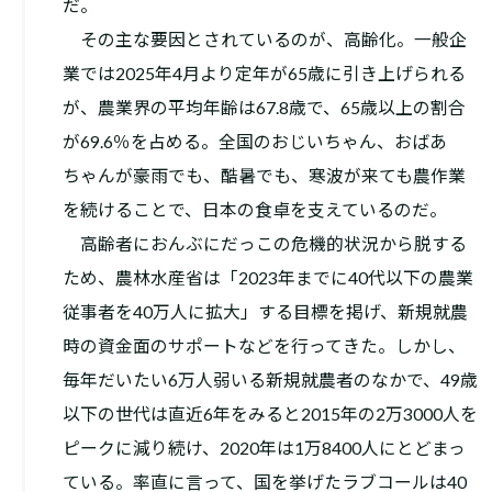
だ。
その主な要因とされているのが、高齢化。一般企
業では2025年4月より定年が65歳に引き上げられる
が、農業界の平均年齢は67.8歳で、65歳以上の割合
が69.6％を占める。全国のおじいちゃん、おばあ
ちゃんが豪雨でも、酷暑でも、寒波が来ても農作業
を続けることで、日本の食卓を支えているのだ。
高齢者におんぶにだっこの危機的状況から脱する
ため、農林水産省は「2023年までに40代以下の農業
従事者を40万人に拡大」する目標を掲げ、新規就農
時の資金面のサポートなどを行ってきた。しかし、
毎年だいたい6万人弱いる新規就農者のなかで、49歳
以下の世代は直近6年をみると2015年の2万3000人を
ピークに減り続け、2020年は1万8400人にとどまっ
ている。率直に言って、国を挙げたラブコールは40