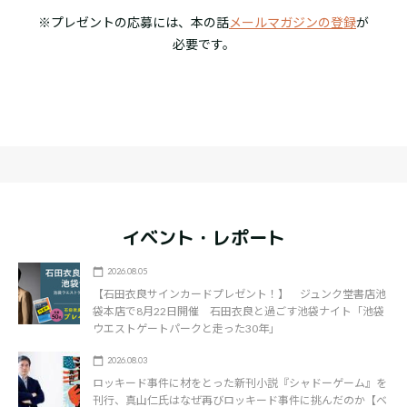
※プレゼントの応募には、本の話
メールマガジンの登録
が
必要です。
イベント・レポート
2026.08.05
【石田衣良サインカードプレゼント！】 ジュンク堂書店池
袋本店で8月22日開催 石田衣良と過ごす池袋ナイト「池袋
ウエストゲートパークと走った30年」
2026.08.03
ロッキード事件に材をとった新刊小説『シャドーゲーム』を
刊行、真山仁氏はなぜ再びロッキード事件に挑んだのか【ベ