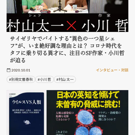
サイゼリヤでバイトする“異色の一つ星シェ
フ”が、いま絶好調な理由とは？ コロナ時代を
タフに乗り切る異才に、注目のSF作家・小川哲
が迫る
2020.10.01
インタビュー・対談
#別冊文藝春秋
#小川 哲
#村山 太一