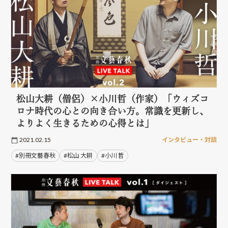
松山大耕（僧侶）×小川哲（作家）「ウィズコ
ロナ時代の心との向き合い方。常識を更新し、
よりよく生きるための心得とは」
2021.02.15
インタビュー・対談
#別冊文藝春秋
#松山 大耕
#小川 哲