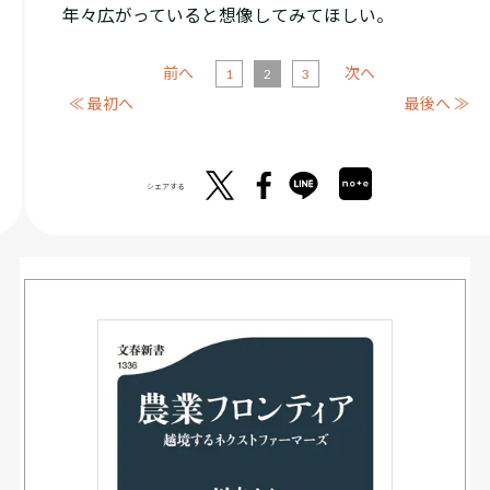
年々広がっていると想像してみてほしい。
前へ
次へ
1
2
3
≪ 最初へ
最後へ ≫
シェアする