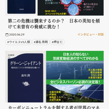
第二の危機は襲来するのか？ 日本の英知を傾
けて未曽有の脅威に挑む！
2020.06.29
インタビュー・対談
#ウイルスVS人類
#瀬名 秀明
#押谷 仁
カーボンニュートラルを制する者が世界のマネ