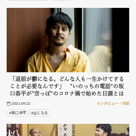
「退屈が鬱になる。どんな人も一生かけてする
ことが必要なんです」 “いのっちの電話”の坂
口恭平が“空っぽ”のコロナ禍で始めた日課とは
2021.09.22
インタビュー・対談
#坂口 恭平
#土になる