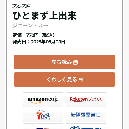
文春文庫
ひとまず上出来
ジェーン・スー
定価：
770円（税込）
発売日：2025年09月03日
立ち読み
くわしく見る
ックス
屋書店ウェブストア
Club