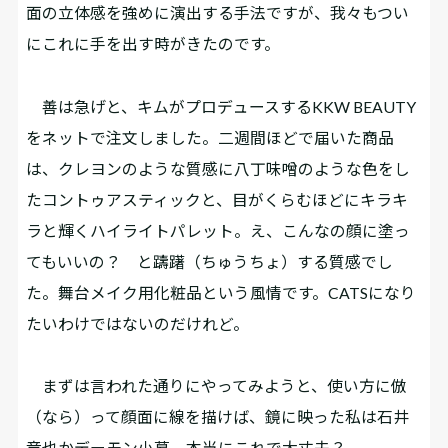
面の立体感を強めに演出する手法ですが、我々もつい
にこれに手を出す時がきたのです。
善は急げと、キムがプロデュースするKKW BEAUTY
をネットで注文しました。二週間ほどで届いた商品
は、クレヨンのような質感に八丁味噌のような色をし
たコントゥアスティックと、目がくらむほどにキラキ
ラと輝くハイライトパレット。え、こんなの顔に塗っ
てもいいの？ と躊躇（ちゅうちょ）する質感でし
た。舞台メイク用化粧品という風情です。CATSになり
たいわけではないのだけれど。
まずは言われた通りにやってみようと、使い方に倣
（なら）って顔面に線を描けば、鏡に映った私は石井
竜也かデーモン小暮。本当にこれで大丈夫？