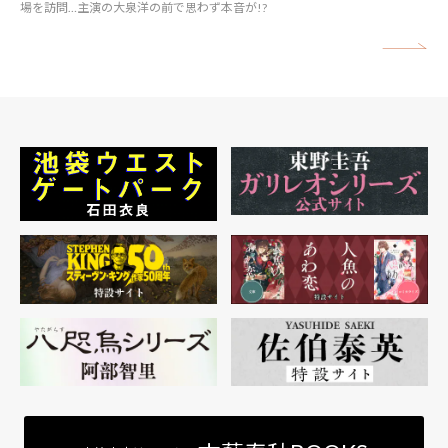
場を訪問…主演の大泉洋の前で思わず本音が!?
矢