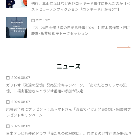
刊行、真山仁氏はなぜ再びロッキード事件に挑んだのか【ベ
ストセラーノンフィクション『ロッキード』から5年】
2026.07.09
【7月20日開催「海の日記念行事2026」】直木賞作家・門井
慶喜×永井紗耶子トークセッション
矢
ニュース
2026.08.07
ガリレオ『永遠の記憶』発売記念キャンペーン、「あなたとガリレオの記
憶」に福山雅治さんとラジオ番組の参加が決定！
2026.08.07
応募者全員にプレゼント！鳥トマトさん『漫画でイけ』発売記念・絵葉書プ
レゼントキャンペーン
2026.08.05
日本テレビ系連続ドラマ『俺たちの箱根駅伝』。原作者の池井戸潤が撮影現