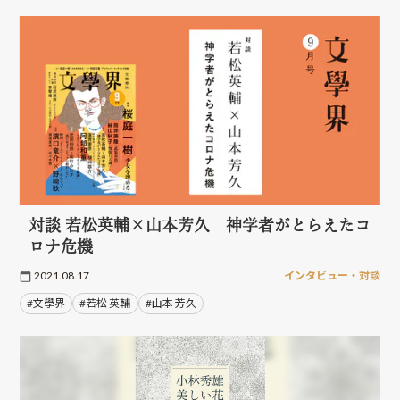
対談 若松英輔×山本芳久 神学者がとらえたコ
ロナ危機
2021.08.17
インタビュー・対談
#文學界
#若松 英輔
#山本 芳久