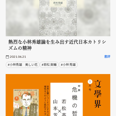
熱烈な小林秀雄論を生み出す近代日本カトリシ
ズムの精神
2021.06.21
書評
#小林秀雄 美しい花
#若松 英輔
#小林 秀雄