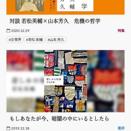
対談 若松英輔×山本芳久 危機の哲学
2020.12.29
特集
#文學界
#若松 英輔
#山本 芳久
もしあなたが今、暗闇の中にいるとしたら
2019.12.18
書評