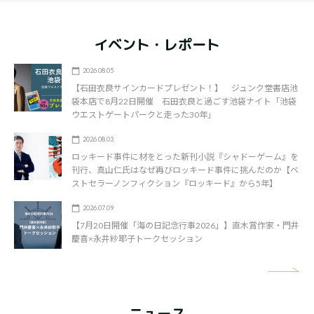
イベント・レポート
2026.08.05
【石田衣良サインカードプレゼント！】 ジュンク堂書店池
袋本店で8月22日開催 石田衣良と過ごす池袋ナイト「池袋
ウエストゲートパークと走った30年」
2026.08.03
ロッキード事件に材をとった新刊小説『シャドーゲーム』を
刊行、真山仁氏はなぜ再びロッキード事件に挑んだのか【ベ
ストセラーノンフィクション『ロッキード』から5年】
2026.07.09
【7月20日開催「海の日記念行事2026」】直木賞作家・門井
慶喜×永井紗耶子トークセッション
矢
ニュース