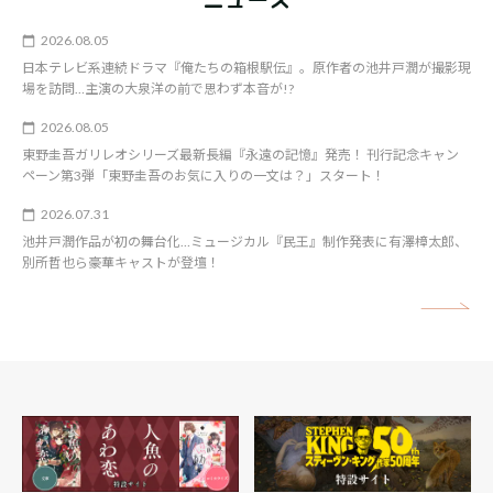
2026.08.05
日本テレビ系連続ドラマ『俺たちの箱根駅伝』。原作者の池井戸潤が撮影現
場を訪問…主演の大泉洋の前で思わず本音が!?
2026.08.05
東野圭吾ガリレオシリーズ最新長編『永遠の記憶』発売！ 刊行記念キャン
ペーン第3弾「東野圭吾のお気に入りの一文は？」スタート！
2026.07.31
池井戸潤作品が初の舞台化…ミュージカル『民王』制作発表に有澤樟太郎、
別所哲也ら豪華キャストが登壇！
矢