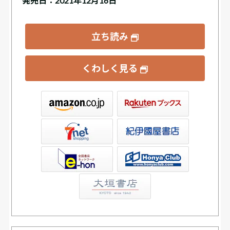
発売日：2021年12月16日
立ち読み
くわしく見る
ックス
屋書店ウェブストア
Club