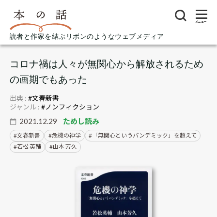
メニュー
読者と作家を結ぶリボンのようなウェブメディア
コロナ禍は人々が無関心から解放されるため
の画期でもあった
出典 :
#文春新書
ジャンル :
#ノンフィクション
2021.12.29
ためし読み
文春新書
危機の神学
「無関心というパンデミック」を超えて
若松 英輔
山本 芳久