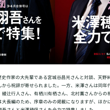
歴史作家の大先輩である宮城谷昌光さんと対談、天野純
んから祝辞が寄せられました。一方、米澤さんは同年
、綾辻行人さん、有栖川有栖さん、北村薫さんからの
は大長編のため、序章のみの掲載になりますが、ほか
翔吾さんと米澤穂信さんを全力で特集しました。