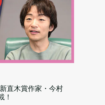
。新直木賞作家・今村
載！