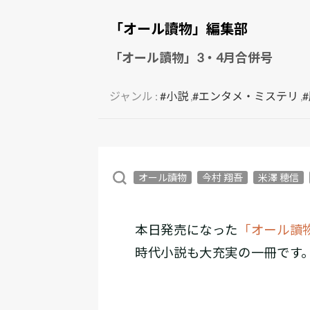
「オール讀物」編集部
「オール讀物」3・4月合併号
ジャンル :
#小説
,
#エンタメ・ミステリ
,
オール讀物
今村 翔吾
米澤 穂信
本日発売になった
「オール讀
時代小説も大充実の一冊です