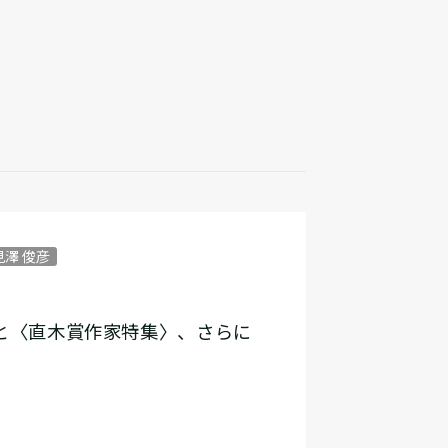
見澤 俊彦
〉と〈直木賞作家特集〉、さらに