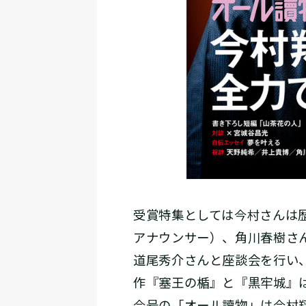
受賞特集としては今村さんは
アナウンサー）、角川春樹さ
道尾秀介さんと座談会を行い
作『塞王の楯』と『黒牢城』
今号の「オール讀物」は今村