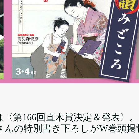
は〈第166回直木賞決定＆発表〉
さんの特別書き下ろしがW巻頭掲