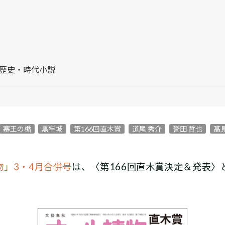
#歴史・時代小説
塞王の楯
黒牢城
第166回直木賞
道尾 秀介
誉田 哲也
髙
物」3・4月合併号
は、〈第166回直木賞決定＆発表
。