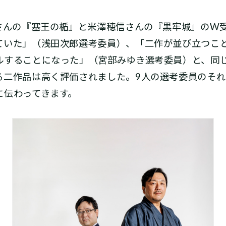
吾さんの『塞王の楯』と米澤穂信さんの『黒牢城』のW
ていた」（浅田次郎選考委員）、「二作が並び立つこ
ルすることになった」（宮部みゆき選考委員）と、同
る二作品は高く評価されました。9人の選考委員のそ
に伝わってきます。