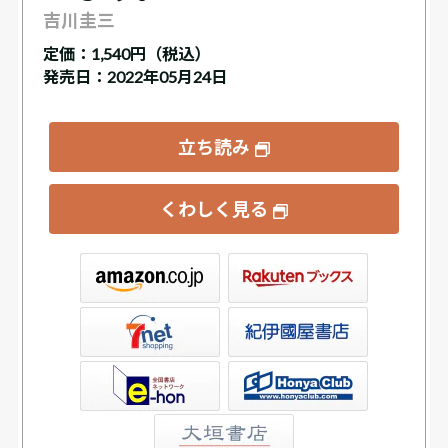
吉川圭三
定価：
1,540円（税込）
発売日：2022年05月24日
立ち読み
くわしく見る
ックス
屋書店ウェブストア
Club