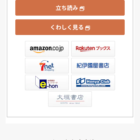
立ち読み
くわしく見る
ックス
屋書店ウェブストア
Club