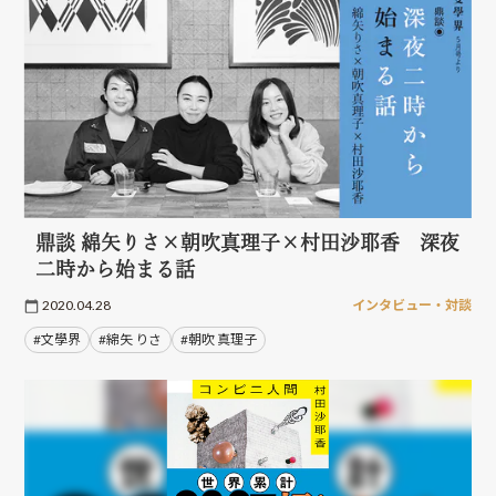
鼎談 綿矢りさ×朝吹真理子×村田沙耶香 深夜
二時から始まる話
2020.04.28
インタビュー・対談
#文學界
#綿矢 りさ
#朝吹 真理子