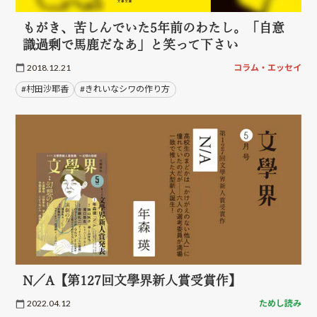
もがき、苦しんでいた5年前のわたし。「自意
識過剰で馬鹿だなあ」と笑って下さい
2018.12.21
コラム・エッセイ
#村田沙耶香
#きれいなシワの作り方
N／A【第127回文學界新人賞受賞作】
2022.04.12
ためし読み