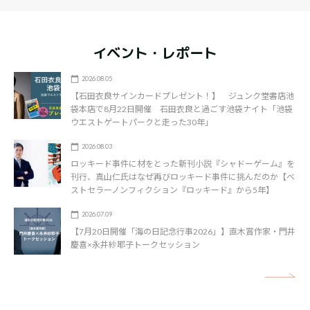
イベント・レポート
2026.08.05
【石田衣良サインカードプレゼント！】 ジュンク堂書店池
袋本店で8月22日開催 石田衣良と過ごす池袋ナイト「池袋
ウエストゲートパークと走った30年」
2026.08.03
ロッキード事件に材をとった新刊小説『シャドーゲーム』を
刊行、真山仁氏はなぜ再びロッキード事件に挑んだのか【ベ
ストセラーノンフィクション『ロッキード』から5年】
2026.07.09
【7月20日開催「海の日記念行事2026」】直木賞作家・門井
慶喜×永井紗耶子トークセッション
矢