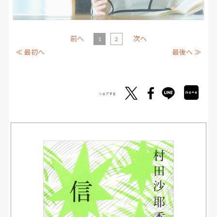
前へ
次へ
1
2
≪ 最初へ
最後へ ≫
シェアする