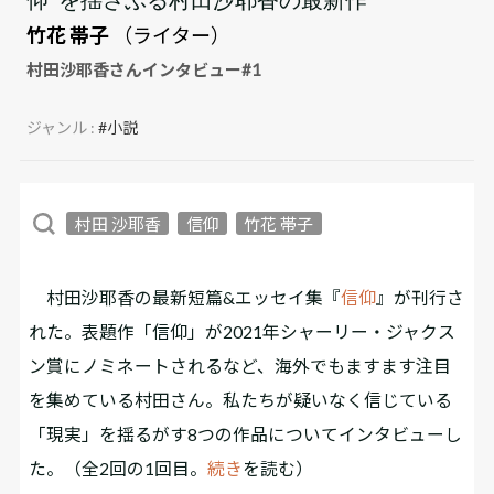
竹花 帯子
（ライター）
村田沙耶香さんインタビュー#1
ジャンル :
#小説
村田 沙耶香
信仰
竹花 帯子
村田沙耶香の最新短篇&エッセイ集『
信仰
』が刊行さ
れた。表題作「信仰」が2021年シャーリー・ジャクス
ン賞にノミネートされるなど、海外でもますます注目
を集めている村田さん。私たちが疑いなく信じている
「現実」を揺るがす8つの作品についてインタビューし
た。（全2回の1回目。
続き
を読む）