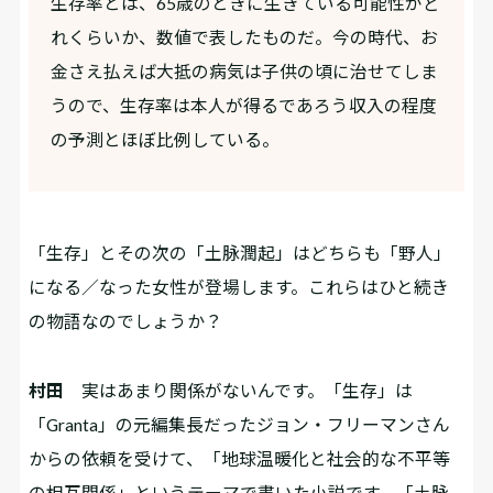
生存率とは、65歳のときに生きている可能性がど
れくらいか、数値で表したものだ。今の時代、お
金さえ払えば大抵の病気は子供の頃に治せてしま
うので、生存率は本人が得るであろう収入の程度
の予測とほぼ比例している。
――「生存」とその次の「土脉潤起」はどちらも「野人」
になる／なった女性が登場します。これらはひと続き
の物語なのでしょうか？
村田
実はあまり関係がないんです。「生存」は
「Granta」の元編集長だったジョン・フリーマンさん
からの依頼を受けて、「地球温暖化と社会的な不平等
の相互関係」というテーマで書いた小説です。「土脉