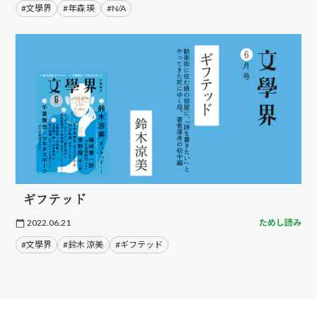
#文學界
#年森 瑛
#N/A
ギフテッド
2022.06.21
ためし読み
#文學界
#鈴木 涼美
#ギフテッド