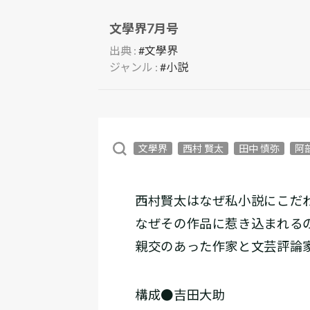
文學界7月号
出典 :
#文學界
ジャンル :
#小説
文學界
西村 賢太
田中 慎弥
阿
西村賢太はなぜ私小説にこだ
なぜその作品に惹き込まれる
親交のあった作家と文芸評論
構成●吉田大助