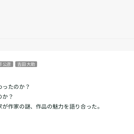
部 公彦
吉田 大助
わったのか？
のか？
家が作家の謎、作品の魅力を語り合った。