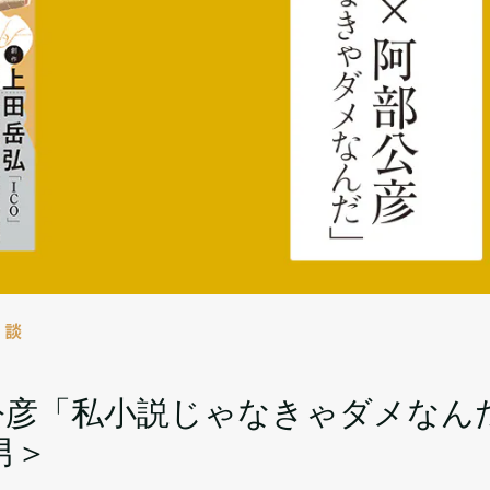
対談
公彦「私小説じゃなきゃダメなん
男＞