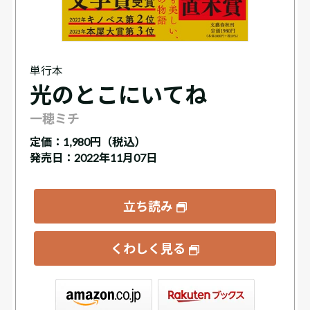
単行本
光のとこにいてね
一穂ミチ
定価：
1,980円（税込）
発売日：2022年11月07日
立ち読み
くわしく見る
ックス