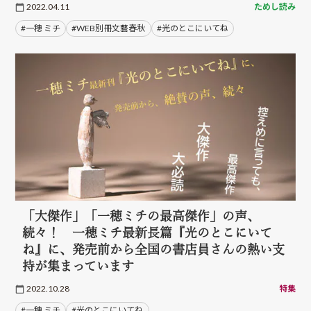
2022.04.11
ためし読み
#一穂 ミチ
#WEB別冊文藝春秋
#光のとこにいてね
「大傑作」「一穂ミチの最高傑作」の声、
続々！ 一穂ミチ最新長篇『光のとこにいて
ね』に、発売前から全国の書店員さんの熱い支
持が集まっています
2022.10.28
特集
#一穂 ミチ
#光のとこにいてね