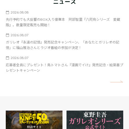
ニュース
2026.08.08
先行予約でも大反響のBOX入り豪華本 阿部智里『八咫烏シリーズ 愛蔵
版』。数量限定販売も開始！
2026.08.07
ガリレオ『永遠の記憶』発売記念キャンペーン、「あなたとガリレオの記
憶」に福山雅治さんとラジオ番組の参加が決定！
2026.08.07
応募者全員にプレゼント！鳥トマトさん『漫画でイけ』発売記念・絵葉書プ
レゼントキャンペーン
矢