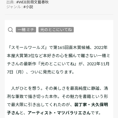
出典 :
#WEB別冊文藝春秋
ジャンル :
#小説
一穂 ミチ
光のとこにいてね
『スモールワールズ』で第165回直木賞候補、2022年
本屋大賞第3位など本好きの心を摑んで離さない一穂ミ
チさんの最新作『光のとこにいてね』が、2022年11月
7日（月）、ついに発売になります。
人がひとを想う――。その美しさを最高純度に静謐、清
冽な筆致で描き切った本作。その魅力を書籍という形
で最大限に引き出してくれたのが、
装丁家・大久保明
子さん
と、
アーティスト・マツバラリエさん
です。