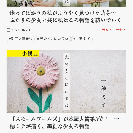
迷ってばかりの私がようやく見つけた萌芽…
ふたりの少女と共に私はこの物語を紡いでいく
2021.04.20
コラム・エッセイ
#別冊文藝春秋
# 光のとこにいてね
#一穂 ミチ
『スモールワールズ』が本屋大賞第3位！ 一
穂ミチが描く、繊細な少女の物語