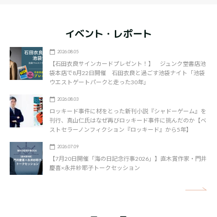
イベント・レポート
2026.08.05
【石田衣良サインカードプレゼント！】 ジュンク堂書店池
袋本店で8月22日開催 石田衣良と過ごす池袋ナイト「池袋
ウエストゲートパークと走った30年」
2026.08.03
ロッキード事件に材をとった新刊小説『シャドーゲーム』を
刊行、真山仁氏はなぜ再びロッキード事件に挑んだのか【ベ
ストセラーノンフィクション『ロッキード』から5年】
2026.07.09
【7月20日開催「海の日記念行事2026」】直木賞作家・門井
慶喜×永井紗耶子トークセッション
矢