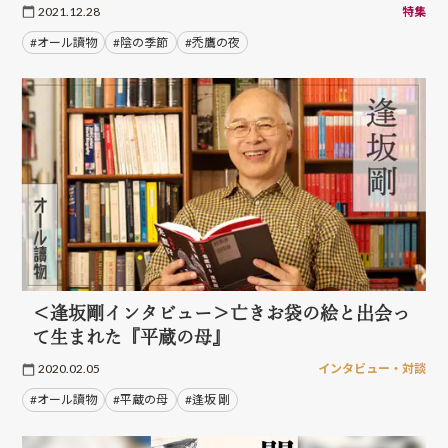
2021.12.28
特集
#オール讀物
#陰の季節
#禿鷹の夜
＜逢坂剛インタビュー＞亡きお袋の絵と出会っ
て生まれた『平蔵の母』
2020.02.05
インタビュー・対談
#オール讀物
#平蔵の母
#逢坂 剛