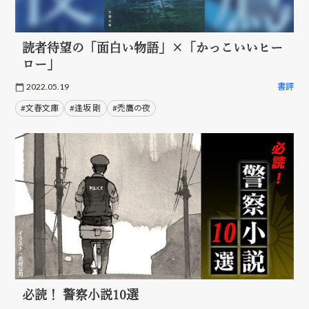
読者待望の「面白い物語」×「かっこいいヒー
ロー」
2022.05.19
書評
#文春文庫
#逢坂 剛
#禿鷹の夜
必読！ 警察小説10選