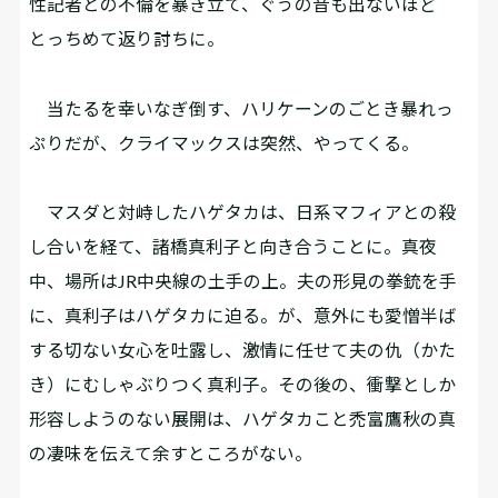
性記者との不倫を暴き立て、ぐうの音も出ないほど
とっちめて返り討ちに。
当たるを幸いなぎ倒す、ハリケーンのごとき暴れっ
ぷりだが、クライマックスは突然、やってくる。
マスダと対峙したハゲタカは、日系マフィアとの殺
し合いを経て、諸橋真利子と向き合うことに。真夜
中、場所はJR中央線の土手の上。夫の形見の拳銃を手
に、真利子はハゲタカに迫る。が、意外にも愛憎半ば
する切ない女心を吐露し、激情に任せて夫の仇（かた
き）にむしゃぶりつく真利子。その後の、衝撃としか
形容しようのない展開は、ハゲタカこと禿富鷹秋の真
の凄味を伝えて余すところがない。