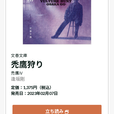
文春文庫
禿鷹狩り
禿鷹Ⅳ
逢坂剛
定価：
1,375円（税込）
発売日：2023年02月07日
立ち読み