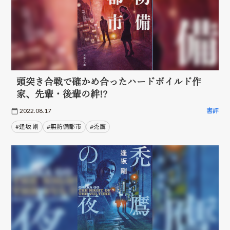
頭突き合戦で確かめ合ったハードボイルド作
家、先輩・後輩の絆!?
2022.08.17
書評
#逢坂 剛
#無防備都市
#禿鷹