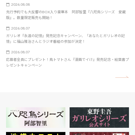
2026.08.08
先行予約でも大反響のBOX入り豪華本 阿部智里『八咫烏シリーズ 愛蔵
版』。数量限定販売も開始！
2026.08.07
ガリレオ『永遠の記憶』発売記念キャンペーン、「あなたとガリレオの記
憶」に福山雅治さんとラジオ番組の参加が決定！
2026.08.07
応募者全員にプレゼント！鳥トマトさん『漫画でイけ』発売記念・絵葉書プ
レゼントキャンペーン
矢