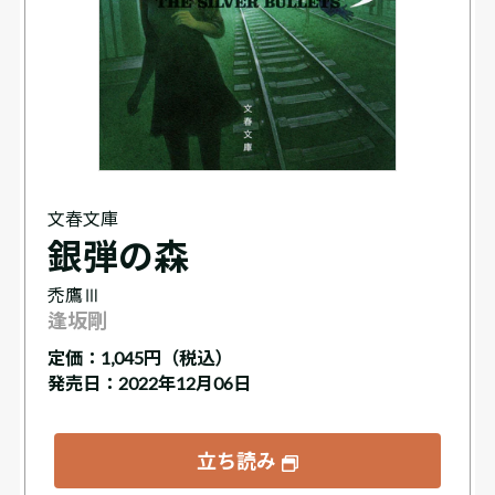
文春文庫
銀弾の森
禿鷹Ⅲ
逢坂剛
定価：
1,045円（税込）
発売日：2022年12月06日
立ち読み