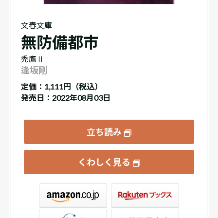
文春文庫
無防備都市
禿鷹Ⅱ
逢坂剛
定価：
1,111円（税込）
発売日：2022年08月03日
立ち読み
くわしく見る
ックス
屋書店ウェブストア