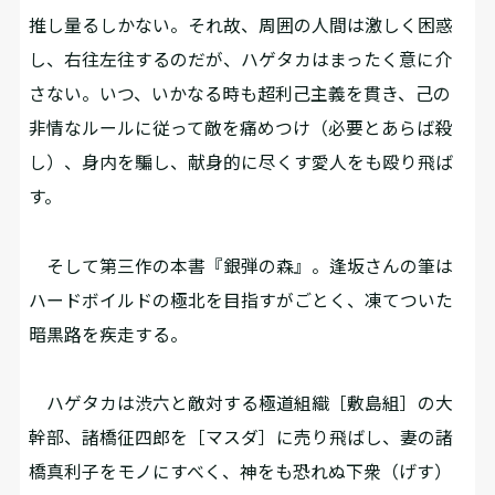
推し量るしかない。それ故、周囲の人間は激しく困惑
し、右往左往するのだが、ハゲタカはまったく意に介
さない。いつ、いかなる時も超利己主義を貫き、己の
非情なルールに従って敵を痛めつけ（必要とあらば殺
し）、身内を騙し、献身的に尽くす愛人をも殴り飛ば
す。
そして第三作の本書『銀弾の森』。逢坂さんの筆は
ハードボイルドの極北を目指すがごとく、凍てついた
暗黒路を疾走する。
ハゲタカは渋六と敵対する極道組織［敷島組］の大
幹部、諸橋征四郎を［マスダ］に売り飛ばし、妻の諸
橋真利子をモノにすべく、神をも恐れぬ下衆（げす）