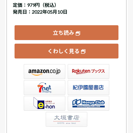
定価：
979円（税込）
発売日：2022年05月10日
立ち読み
くわしく見る
ックス
屋書店ウェブストア
Club