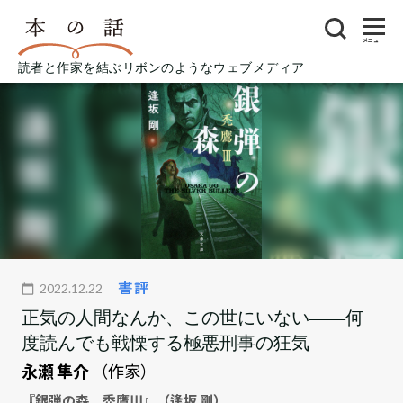
メニュー
読者と作家を結ぶリボンのようなウェブメディア
書評
2022.12.22
正気の人間なんか、この世にいない――何
度読んでも戦慄する極悪刑事の狂気
永瀬 隼介
（作家）
『銀弾の森 禿鷹III』（逢坂 剛）