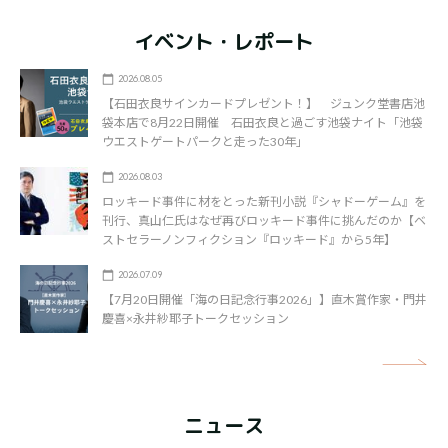
イベント・レポート
2026.08.05
【石田衣良サインカードプレゼント！】 ジュンク堂書店池
袋本店で8月22日開催 石田衣良と過ごす池袋ナイト「池袋
ウエストゲートパークと走った30年」
2026.08.03
ロッキード事件に材をとった新刊小説『シャドーゲーム』を
刊行、真山仁氏はなぜ再びロッキード事件に挑んだのか【ベ
ストセラーノンフィクション『ロッキード』から5年】
2026.07.09
【7月20日開催「海の日記念行事2026」】直木賞作家・門井
慶喜×永井紗耶子トークセッション
矢
ニュース