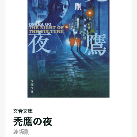
文春文庫
禿鷹の夜
逢坂剛