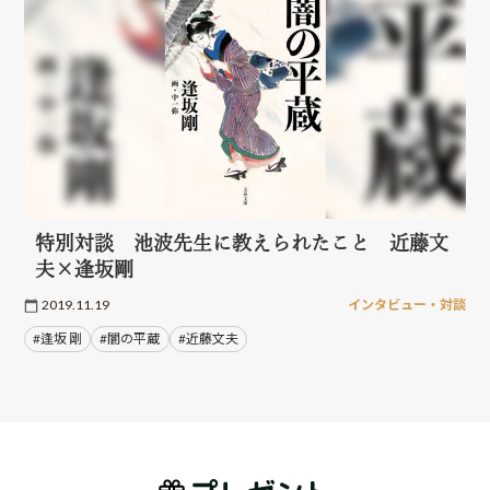
特別対談 池波先生に教えられたこと 近藤文
夫×逢坂剛
2019.11.19
インタビュー・対談
#逢坂 剛
#闇の平蔵
#近藤文夫