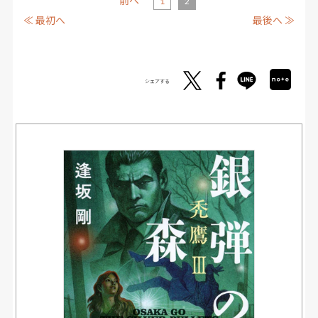
前へ
1
2
≪ 最初へ
最後へ ≫
シェアする