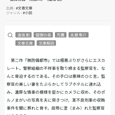
出典 :
#文春文庫
ジャンル :
#小説
逢坂 剛
銀弾の森
禿鷹
永瀬 隼介
文春文庫
文庫解説
第二作『無防備都市』では極悪ぶりがさらにエスカ
レート。警察組織の不祥事を取り締まる監察官を、な
んと脅迫するのである。その手口は悪辣のひと言。監
察官の美しい妻をたぶらかしてラブホテルに連れ込
み、濃厚な情事の模様を密かにカメラに収め、そのポ
ルノまがいの写真を夫に突きつけ、某不良刑事の収賄
事件を闇に葬れと脅す。屈辱に塗（まみ）れた監察官