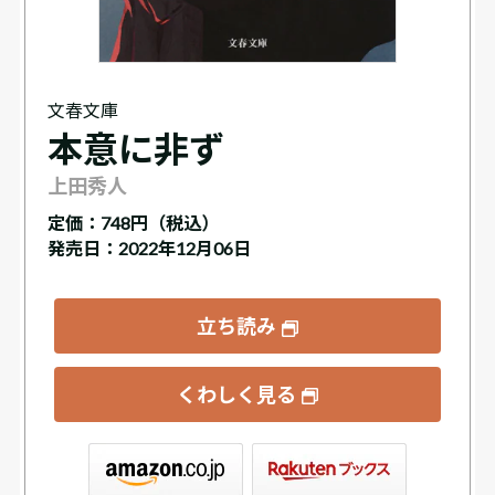
文春文庫
本意に非ず
上田秀人
定価：
748円（税込）
発売日：2022年12月06日
立ち読み
くわしく見る
ックス