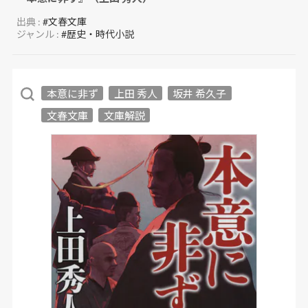
出典 :
#文春文庫
ジャンル :
#歴史・時代小説
本意に非ず
上田 秀人
坂井 希久子
文春文庫
文庫解説