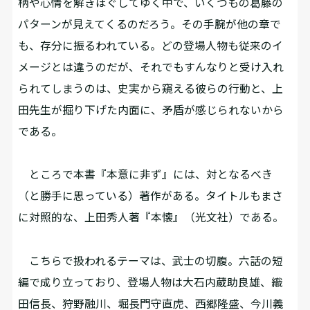
柄や心情を解きほぐしてゆく中で、いくつもの葛藤の
パターンが見えてくるのだろう。その手腕が他の章で
も、存分に振るわれている。どの登場人物も従来のイ
メージとは違うのだが、それでもすんなりと受け入れ
られてしまうのは、史実から窺える彼らの行動と、上
田先生が掘り下げた内面に、矛盾が感じられないから
である。
ところで本書『本意に非ず』には、対となるべき
（と勝手に思っている）著作がある。タイトルもまさ
に対照的な、上田秀人著『本懐』（光文社）である。
こちらで扱われるテーマは、武士の切腹。六話の短
編で成り立っており、登場人物は大石内蔵助良雄、織
田信長、狩野融川、堀長門守直虎、西郷隆盛、今川義