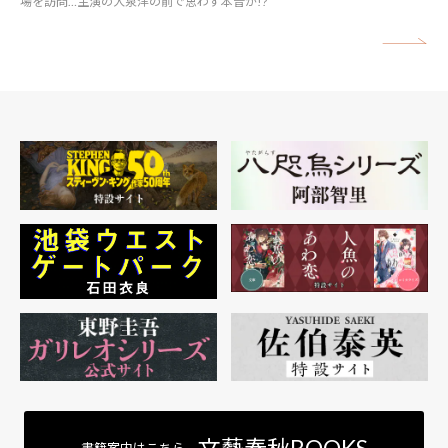
場を訪問…主演の大泉洋の前で思わず本音が!?
矢
文藝春秋BOOKS
書籍案内はこちら