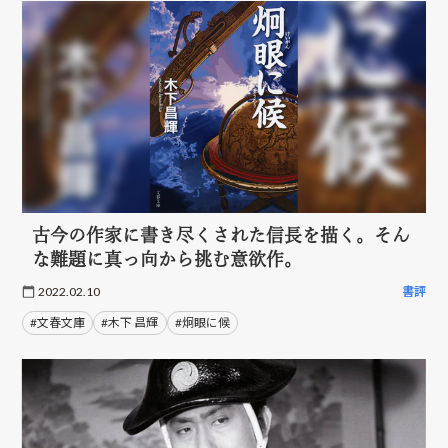
古今の作家に書き尽くされた信長を描く。そん
な難題に真っ向から挑む意欲作。
2022.02.10
書評
#文春文庫
#木下 昌輝
#炯眼に候