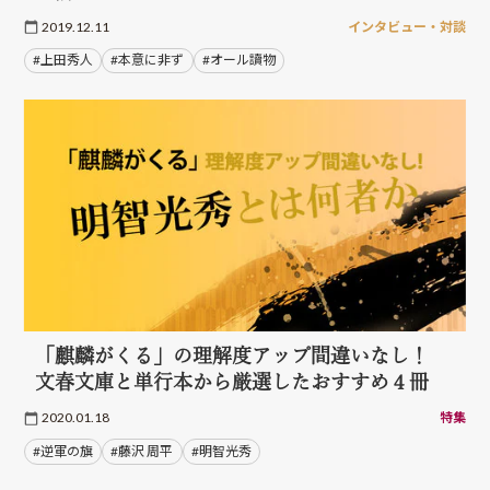
2019.12.11
インタビュー・対談
#上田秀人
#本意に非ず
#オール讀物
「麒麟がくる」の理解度アップ間違いなし！
文春文庫と単行本から厳選したおすすめ４冊
2020.01.18
特集
#逆軍の旗
#藤沢 周平
#明智光秀