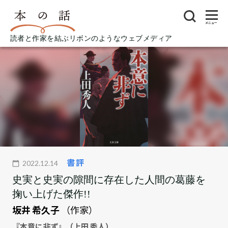
メニュー
読者と作家を結ぶリボンのようなウェブメディア
書評
2022.12.14
史実と史実の隙間に存在した人間の葛藤を
掬い上げた傑作!!
坂井 希久子
（作家）
『本意に非ず』（上田 秀人）