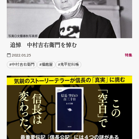
追悼 中村吉右衛門を悼む
2022.01.25
特集
#中村 吉右衛門
#播磨屋
#鬼平犯科帳