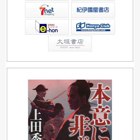
屋書店ウェブストア
Club