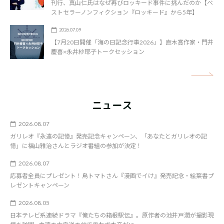
刊行、真山仁氏はなぜ再びロッキード事件に挑んだのか【ベ
ストセラーノンフィクション『ロッキード』から5年】
2026.07.09
【7月20日開催「海の日記念行事2026」】直木賞作家・門井
慶喜×永井紗耶子トークセッション
矢
ニュース
2026.08.07
ガリレオ『永遠の記憶』発売記念キャンペーン、「あなたとガリレオの記
憶」に福山雅治さんとラジオ番組の参加が決定！
2026.08.07
応募者全員にプレゼント！鳥トマトさん『漫画でイけ』発売記念・絵葉書プ
レゼントキャンペーン
2026.08.05
日本テレビ系連続ドラマ『俺たちの箱根駅伝』。原作者の池井戸潤が撮影現