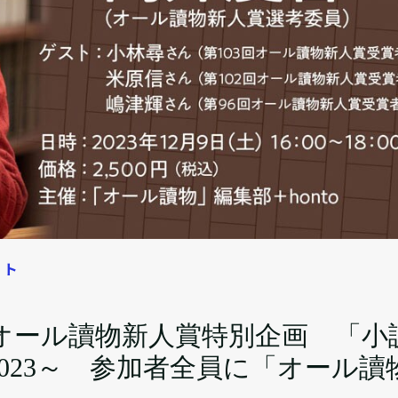
ート
オール讀物新人賞特別企画 「小
023～ 参加者全員に「オール讀