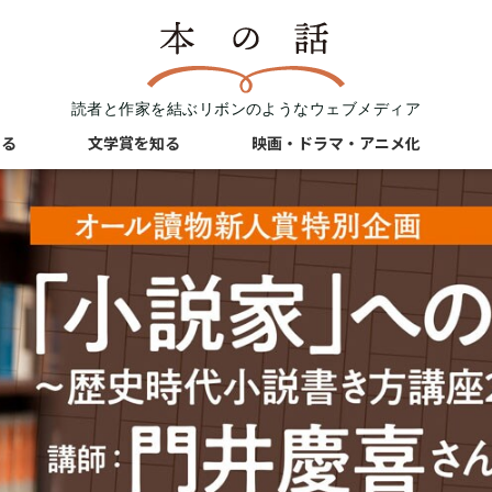
読者と作家を結ぶリボンのようなウェブメディア
知る
文学賞を知る
映画・ドラマ・アニメ化