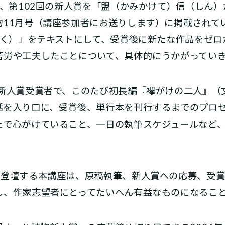
年、第102回の新人賞を「盟（かみかけて）信（しん
物11月号（講座参加者にお送りします）に掲載されて
ろく）」をテキストにして、受賞後に新たな作品をゼ
苦労や工夫したことについて、具体的にうかがってい
回新人賞受賞者で、このたび初長編『襷がけの二人』（
話を入り口に、受賞後、単行本を刊行するまでのプロ
上で心がけていること、一日の執筆スケジュールなど
が登壇する本講座は、原稿執筆、新人賞への応募、受
し、作家志望者にとってたいへん有益なものになるこ