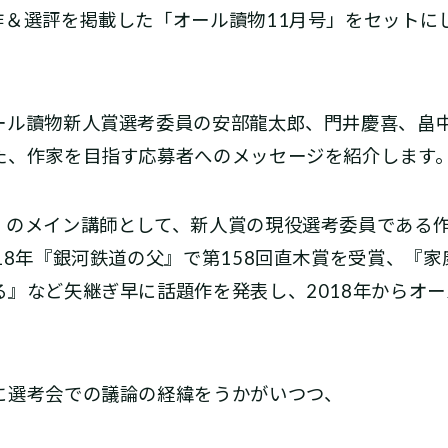
作＆選評を掲載した「オール讀物11月号」をセットに
。
ール讀物新人賞選考委員の安部龍太郎、門井慶喜、畠中
た、作家を目指す応募者へのメッセージを紹介します
」のメイン講師として、新人賞の現役選考委員である
18年『銀河鉄道の父』で第158回直木賞を受賞、『
る』など矢継ぎ早に話題作を発表し、2018年からオ
に選考会での議論の経緯をうかがいつつ、