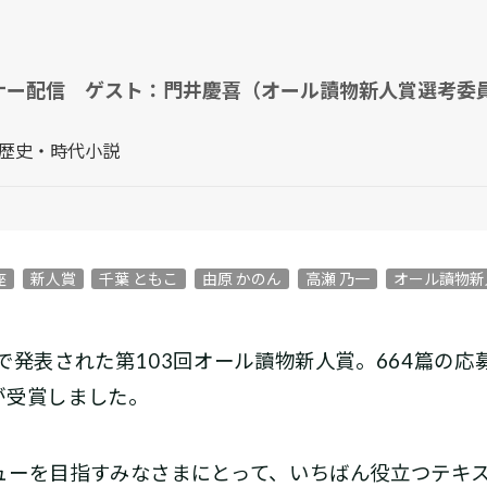
ウェビナー配信 ゲスト：門井慶喜（オール讀物新人賞選考委
#歴史・時代小説
座
新人賞
千葉 ともこ
由原 かのん
高瀬 乃一
オール讀物新
で発表された第103回オール讀物新人賞。664篇の
が受賞しました。
ューを目指すみなさまにとって、いちばん役立つテキ