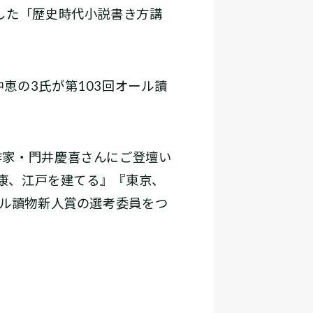
した「歴史時代小説書き方講
恵の3氏が第103回オール讀
。
作家・門井慶喜さんにご登壇い
家康、江戸を建てる』『東京、
ール讀物新人賞の選考委員をつ