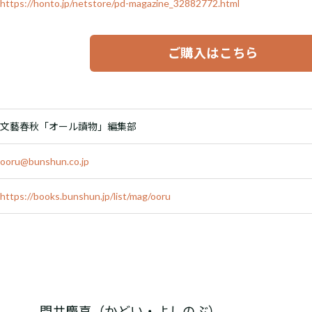
https://honto.jp/netstore/pd-magazine_32882772.html
ご購入はこちら
文藝春秋「オール讀物」編集部
ooru@bunshun.co.jp
https://books.bunshun.jp/list/mag/ooru
門井慶喜（かどい・よしのぶ）