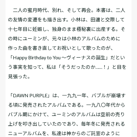
二人の蜜月時代、別れ、そして再会。本書は、二人
の友情の変遷をも描き出す。小林は、田邊と交際して
十七年目に妊娠し、独身のまま極秘裏に出産する。そ
の時にユーミンが、元々は小林のアルバムのために
作った曲を書き直してお祝いとして歌ったのが、
「Happy Birthday to You ～ヴィーナスの誕生」だとい
う事実を知って、私は「そうだったのか……！」と目を
見張った。
「DAWN PURPLE」は、一九九一年、バブルが崩壊す
る頃に発売されたアルバムである。一九八〇年代から
バブル期にかけて、ユーミンのアルバムは空前の売り
上げを叩き出していたのであり、毎年冬に発売される
ニューアルバムを、私達は神からのご託宣のように