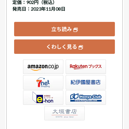
定価：
902円（税込）
発売日：2023年11月08日
立ち読み
くわしく見る
ックス
屋書店ウェブストア
Club