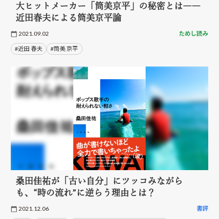
大ヒットメーカー「筒美京平」の秘密とは――
近田春夫による筒美京平論
2021.09.02
ためし読み
#近田 春夫
#筒美 京平
桑田佳祐が「古い自分」にツッコみながら
も、“時の流れ”に逆らう理由とは？
2021.12.06
書評