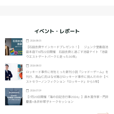
イベント・レポート
2026.08.05
【石田衣良サインカードプレゼント！】 ジュンク堂書店池
袋本店で8月22日開催 石田衣良と過ごす池袋ナイト「池袋
ウエストゲートパークと走った30年」
2026.08.03
ロッキード事件に材をとった新刊小説『シャドーゲーム』を
刊行、真山仁氏はなぜ再びロッキード事件に挑んだのか【ベ
ストセラーノンフィクション『ロッキード』から5年】
2026.07.09
【7月20日開催「海の日記念行事2026」】直木賞作家・門井
慶喜×永井紗耶子トークセッション