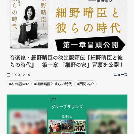
音楽家・細野晴臣の決定版評伝『細野晴臣と彼
らの時代』 第一章 「細野の家」冒頭を公開！
2020.12.16
ニュース
#本の話note
#細野晴臣と彼らの時代
#門間 雄介