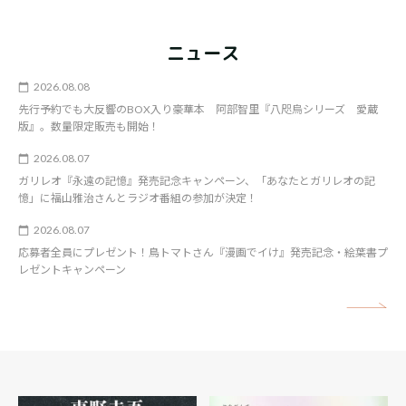
矢
ニュース
2026.08.08
先行予約でも大反響のBOX入り豪華本 阿部智里『八咫烏シリーズ 愛蔵
版』。数量限定販売も開始！
2026.08.07
ガリレオ『永遠の記憶』発売記念キャンペーン、「あなたとガリレオの記
憶」に福山雅治さんとラジオ番組の参加が決定！
2026.08.07
応募者全員にプレゼント！鳥トマトさん『漫画でイけ』発売記念・絵葉書プ
レゼントキャンペーン
矢