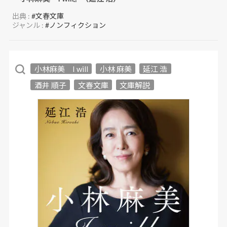
出典 :
#文春文庫
ジャンル :
#ノンフィクション
小林麻美 I will
小林 麻美
延江 浩
酒井 順子
文春文庫
文庫解説