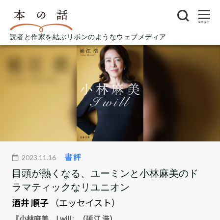
メニュー
読者と作家を結ぶリボンのようなウェブメディア
書評
2023.11.16
目頭が熱くなる、ユーミンと小林麻美のド
ラマティックなリユニオン
酒井 順子
（エッセイスト）
『小林麻美 I will』（延江 浩）