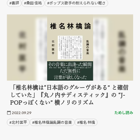
#書評
#桑田 佳祐
#ポップス歌手の耐えられない軽さ
「椎名林檎は“日本語のグルーヴがある” と確信
していた」『丸ノ内サディスティック』の “J-
POPっぽくない” 横ノリのリズム
2022.09.29
ためし読み
#北村 匡平
#椎名林檎論――乱調の音楽
#椎名 林檎