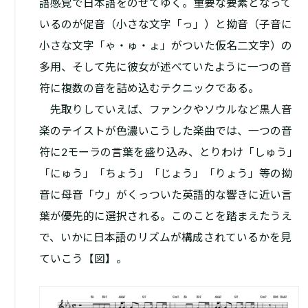
語感覚で日本語をのせてゆく。重要な要素となって
いるのが促音（小さな文字「っ」）と拗音（子音に
小さな文字「ゃ・ゅ・ょ」がついた仮名二文字）の
多用、そして先に彼女が述べていたように一つの音
符に複数の音を詰め込むテクニックである。
先取りしていえば、ファンクやソウルなど黒人音
楽のテイストが色濃いこうした楽曲では、一つの音
符に2モーラの言葉を盛り込み、とりわけ「しゅう」
「にゅう」「ちょう」「じょう」「りょう」等の拗
音に母音「ウ」がくっついた英語的な響きに近い言
葉が優先的に選択される。このことを踏まえたうえ
で、いかに日本語のリズムが構成されているかを見
ていこう【図】。