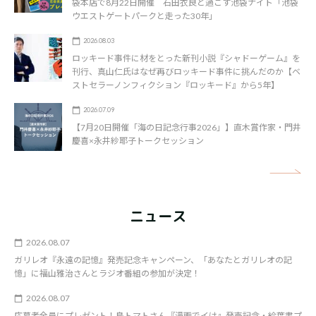
袋本店で8月22日開催 石田衣良と過ごす池袋ナイト「池袋
ウエストゲートパークと走った30年」
2026.08.03
ロッキード事件に材をとった新刊小説『シャドーゲーム』を
刊行、真山仁氏はなぜ再びロッキード事件に挑んだのか【ベ
ストセラーノンフィクション『ロッキード』から5年】
2026.07.09
【7月20日開催「海の日記念行事2026」】直木賞作家・門井
慶喜×永井紗耶子トークセッション
矢
ニュース
2026.08.07
ガリレオ『永遠の記憶』発売記念キャンペーン、「あなたとガリレオの記
憶」に福山雅治さんとラジオ番組の参加が決定！
2026.08.07
応募者全員にプレゼント！鳥トマトさん『漫画でイけ』発売記念・絵葉書プ