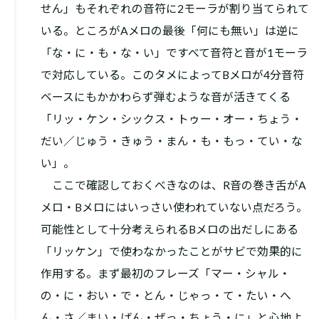
せん」もそれぞれの音符に2モーラが割り当てられて
いる。ところがAメロの最後「何にも無い」は逆に
「な・に・も・な・い」ですべて音符と音が1モーラ
で対応している。このタメによってBメロが4分音符
ベースにもかかわらず弾むような音が活きてくる
――「リッ・ケン・シックス・トゥー・オー・ちょう・
だい／じゅう・きゅう・まん・も・もっ・てい・な
い」。
ここで確認しておくべきなのは、R音の巻き舌がA
メロ・Bメロにはいっさい使われていない点だろう。
可能性として十分考えられるBメロの出だしにある
「リッケン」で使わなかったことがサビで効果的に
作用する。まず最初のフレーズ「マー・シャル・
の・に・おい・で・とん・じゃっ・て・たい・へ
ん・さ／まい・ばん・ぜっ・ちょう・に」と心地よ