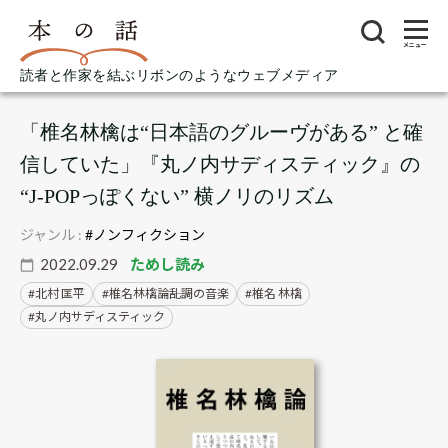
メニュー
読者と作家を結ぶリボンのようなウェブメディア
「椎名林檎は“日本語のグルーヴがある” と確
信していた」『丸ノ内サディスティック』の
“J-POPっぽくない” 横ノリのリズム
ジャンル :
#ノンフィクション
2022.09.29
ためし読み
北村 匡平
椎名林檎論――乱調の音楽
椎名 林檎
丸ノ内サディスティック