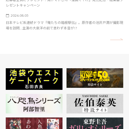
レゼントキャンペーン
2026.08.05
日本テレビ系連続ドラマ『俺たちの箱根駅伝』。原作者の池井戸潤が撮影現
場を訪問…主演の大泉洋の前で思わず本音が!?
矢