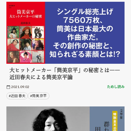
大ヒットメーカー「筒美京平」の秘密とは――
近田春夫による筒美京平論
2021.09.02
ためし読み
#近田 春夫
#筒美 京平