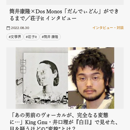
筒井康隆×Dos Monos「だんでぃどん」ができ
るまで／荘子it インタビュー
2022.08.30
インタビュー・対談
#文學界
#荘子it
#筒井 康隆
「あの男前のヴォーカルが、完全なる変態
に…」King Gnu・井口理が『白日』で見せた、
目を疑うほどの“変貌”とは？