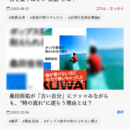
2022.08.15
コラム・エッセイ
#高橋 弘希
#音楽が鳴りやんだら
#近現代音楽史概論B
桑田佳祐が「古い自分」にツッコみながら
も、“時の流れ”に逆らう理由とは？
2021.12.06
書評
#書評
#桑田 佳祐
#ポップス歌手の耐えられない軽さ