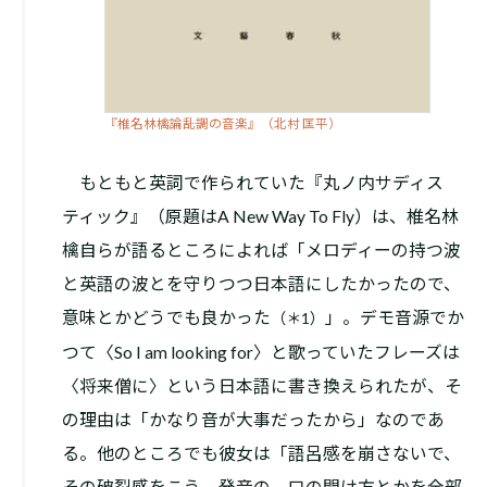
『椎名林檎論――乱調の音楽』（北村 匡平）
もともと英詞で作られていた『丸ノ内サディス
ティック』（原題はA New Way To Fly）は、椎名林
檎自らが語るところによれば「メロディーの持つ波
と英語の波とを守りつつ日本語にしたかったので、
意味とかどうでも良かった
」。デモ音源でか
（＊1）
つて〈So I am looking for〉と歌っていたフレーズは
〈将来僧に〉という日本語に書き換えられたが、そ
の理由は「かなり音が大事だったから」なのであ
る。他のところでも彼女は「語呂感を崩さないで、
その破裂感をこう、発音の、口の開け方とかを全部