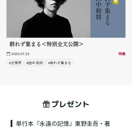
群れず集まる＜特別全文公開＞
2020.07.23
特集
#文學界
#田中 和将
#群れず集まる
プレゼント
単行本『永遠の記憶』東野圭吾・著