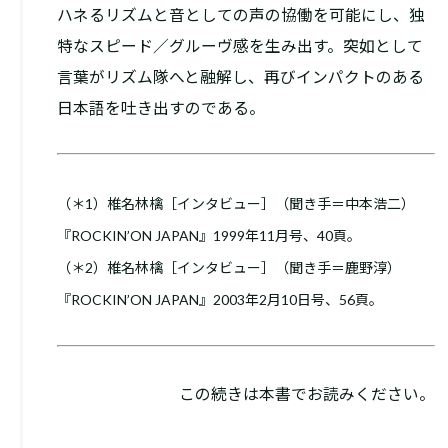
ハネるリズムと音としての声の協働を可能にし、独
特なスピード／グルーヴ感を生み出す。突如として
言葉がリズム隊へと融解し、再びインパクトのある
日本語を吐き出すのである。
（＊1）椎名林檎［インタビュー］（聞き手＝中本浩二）
『ROCKIN’ON JAPAN』1999年11月号、40頁。
（＊2）椎名林檎［インタビュー］（聞き手＝鹿野淳）
『ROCKIN’ON JAPAN』2003年2月10日号、56頁。
この続きは本書でお読みください。