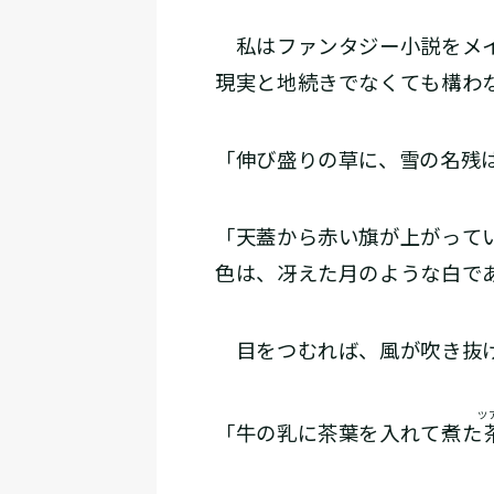
私はファンタジー小説をメイ
現実と地続きでなくても構わ
「伸び盛りの草に、雪の名残
「天蓋から赤い旗が上がって
色は、冴えた月のような白で
目をつむれば、風が吹き抜け
ツ
「牛の乳に茶葉を入れて煮た