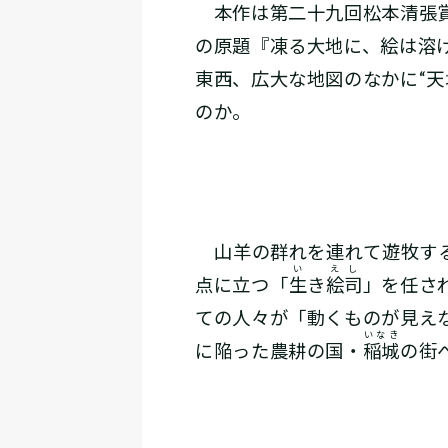
本作は第二十九回松本清張賞
の原題『凍る大地に、絵は溶
東西、広大な地図のなかに“
のか。
――山羊の群れを連れて遊牧
い
えし
点に立つ「
生
き
絵司
」を任さ
ての人々が「動くものが見え
いなき
に陥った農耕の国・
稲城
の街