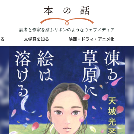
読者と作家を結ぶリボンのようなウェブメディア
知る
文学賞を知る
映画・ドラマ・アニメ化