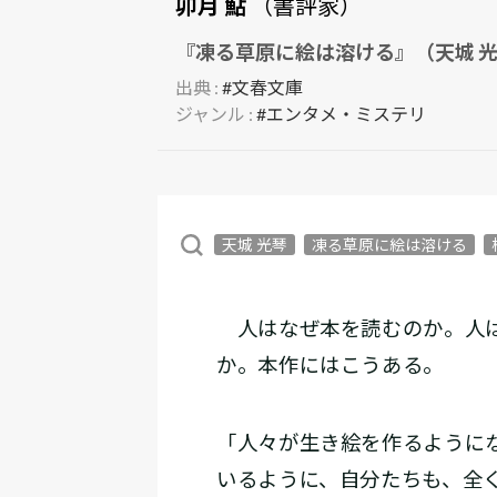
卯月 鮎
（書評家）
『凍る草原に絵は溶ける』（天城 
出典 :
#文春文庫
ジャンル :
#エンタメ・ミステリ
天城 光琴
凍る草原に絵は溶ける
人はなぜ本を読むのか。人は
か。本作にはこうある。
「人々が生き絵を作るように
いるように、自分たちも、全