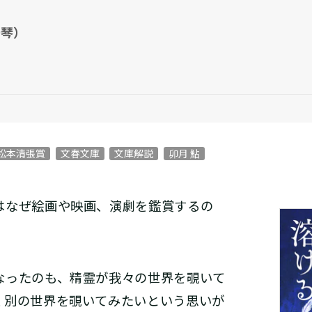
光琴）
松本清張賞
文春文庫
文庫解説
卯月 鮎
なぜ絵画や映画、演劇を鑑賞するの
なったのも、精霊が我々の世界を覗いて
く別の世界を覗いてみたいという思いが