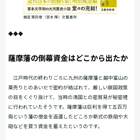
潮音 第四巻（宮本 輝）文藝春秋
◆◆◆
薩摩藩の倒幕資金はどこから出たか
江戸時代の終わりごろに九州の薩摩藩と越中富山の
薬売りとのあいだで密約が結ばれて、厳しい鎖国政策
の目をくぐり抜けて、当時の清国との密貿易が秘密裡
に行われていたそうです。薩摩藩は巨利を得て五百万
両という藩の借金を返還したどころか新式の鉄砲や大
砲などを買う資金を蓄えたというのです。