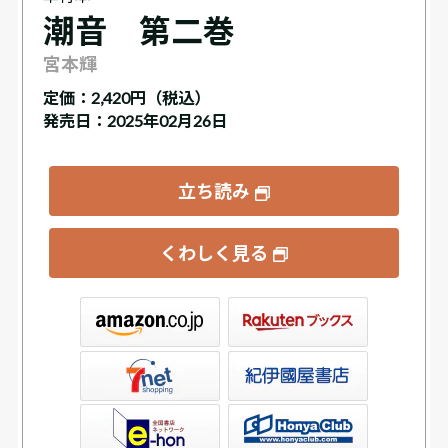
潮音 第二巻
宮本輝
定価：
2,420円（税込）
発売日：2025年02月26日
立ち読み
くわしく見る
ックス
屋書店ウェブストア
Club