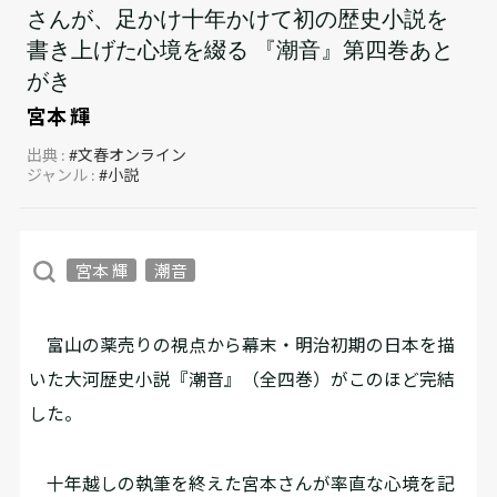
さんが、足かけ十年かけて初の歴史小説を
書き上げた心境を綴る 『潮音』第四巻あと
がき
宮本 輝
出典 :
#文春オンライン
ジャンル :
#小説
宮本 輝
潮音
富山の薬売りの視点から幕末・明治初期の日本を描
いた大河歴史小説『潮音』（全四巻）がこのほど完結
した。
十年越しの執筆を終えた宮本さんが率直な心境を記