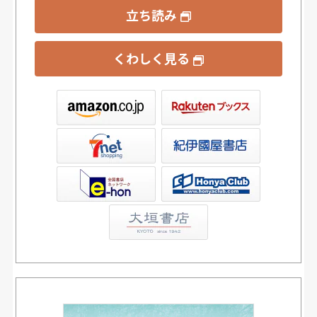
立ち読み
くわしく見る
ックス
屋書店ウェブストア
Club