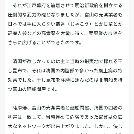
それが江戸幕府を崩壊させて明治新政府を樹立する
圧倒的な武力の礎となりましたが、富山の売薬業者も
日本では手に入らない麝香（じゃこう）とか甘草とか
高麗人参などの高貴薬を大量に得て、売薬業の市場を
さらに広げることができたのです。
清国が欲しかったのは主に当時の蝦夷地で採れる干
し昆布で、それは清国の内陸部で多かった風土病の特
効薬でした。干し昆布を薩摩に運んだのは北前船を持
つ富山の廻船問屋です。
薩摩藩、富山の売薬業者と廻船問屋、清国の四者の
利害は一致して、当時極めて危険であった密貿易の広
大なネットワークが出来上がりました。しかし、決し