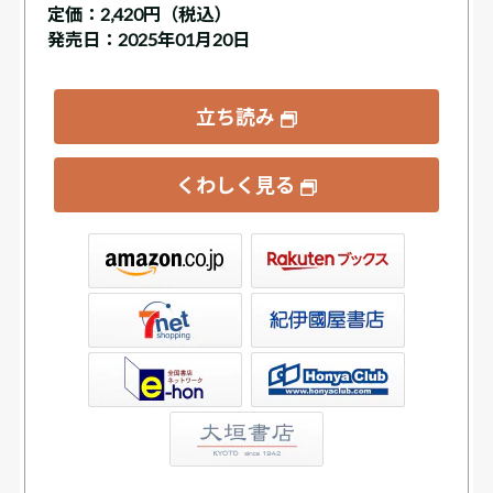
定価：
2,420円（税込）
発売日：2025年01月20日
立ち読み
くわしく見る
ックス
屋書店ウェブストア
Club