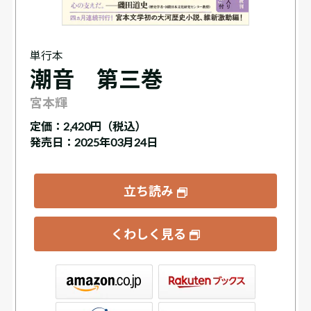
単行本
潮音 第三巻
宮本輝
定価：
2,420円（税込）
発売日：2025年03月24日
立ち読み
くわしく見る
ックス
屋書店ウェブストア