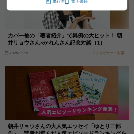
単行本
電子書籍
カバー袖の「著者紹介」で異例の大ヒット！ 朝
井リョウさん×かれんさん記念対談（1）
2025.11.19
インタビュー・対談
朝井リョウさんの大人気エッセイ「ゆとり三部
作」。読者が選んだ人気エピソードランキングを