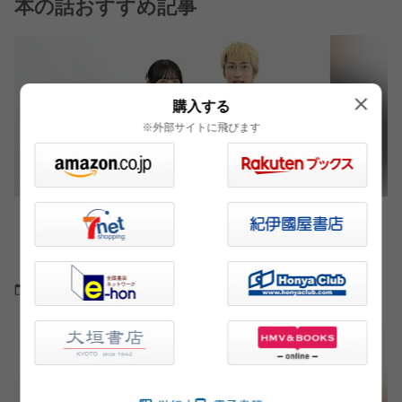
本の話おすすめ記事
購入する
※外部サイトに飛びます
話題沸騰の「推し活」小説、現役アイドルはどう
読んだ？ 朝井リョウさん×かれんさん記念対談
（2）
2025.11.19
インタビュー・対談