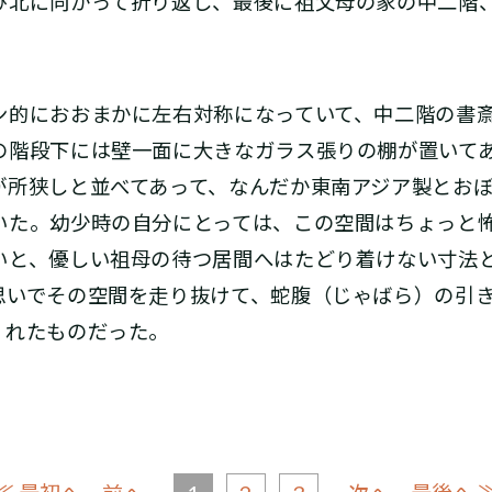
び北に向かって折り返し、最後に祖父母の家の中二階
的におおまかに左右対称になっていて、中二階の書
の階段下には壁一面に大きなガラス張りの棚が置いて
が所狭しと並べてあって、なんだか東南アジア製とお
いた。幼少時の自分にとっては、この空間はちょっと
いと、優しい祖母の待つ居間へはたどり着けない寸法
思いでその空間を走り抜けて、蛇腹（じゃばら）の引
くれたものだった。