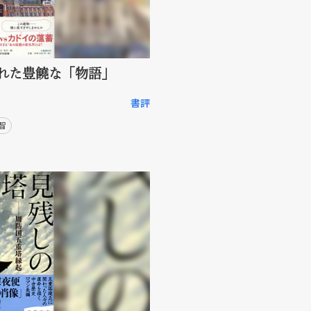
れた豊饒な「物語」
書評
智