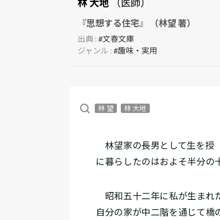
林 大地
（医師）
『思想する住宅』 （林望 著）
出典 :
#文春文庫
ジャンル :
#趣味・実用
林 望
林 大地
林望家の長男として生を授（
に暮らしたのはおよそ半分の
昭和五十二年に私が生まれた
自分の家が中二階を通じて橋