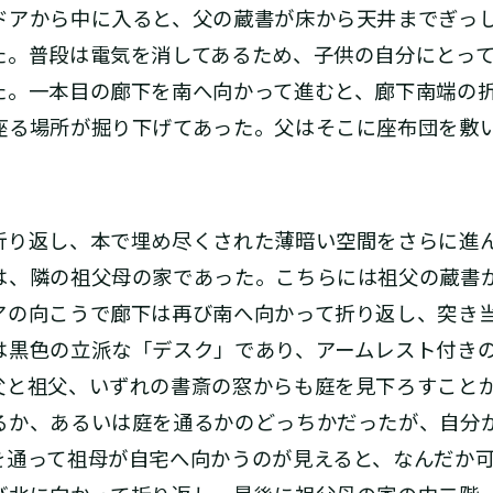
ドアから中に入ると、父の蔵書が床から天井までぎっ
た。普段は電気を消してあるため、子供の自分にとっ
た。一本目の廊下を南へ向かって進むと、廊下南端の
座る場所が掘り下げてあった。父はそこに座布団を敷
り返し、本で埋め尽くされた薄暗い空間をさらに進
は、隣の祖父母の家であった。こちらには祖父の蔵書
アの向こうで廊下は再び南へ向かって折り返し、突き
は黒色の立派な「デスク」であり、アームレスト付き
父と祖父、いずれの書斎の窓からも庭を見下ろすこと
るか、あるいは庭を通るかのどっちかだったが、自分
を通って祖母が自宅へ向かうのが見えると、なんだか