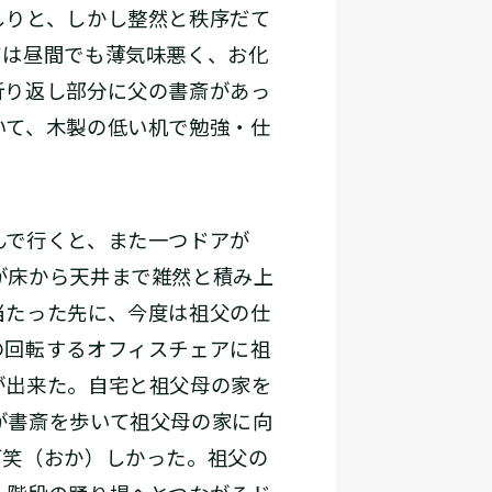
しりと、しかし整然と秩序だて
ては昼間でも薄気味悪く、お化
折り返し部分に父の書斎があっ
いて、木製の低い机で勉強・仕
んで行くと、また一つドアが
が床から天井まで雑然と積み上
当たった先に、今度は祖父の仕
の回転するオフィスチェアに祖
が出来た。自宅と祖父母の家を
が書斎を歩いて祖父母の家に向
可笑（おか）しかった。祖父の