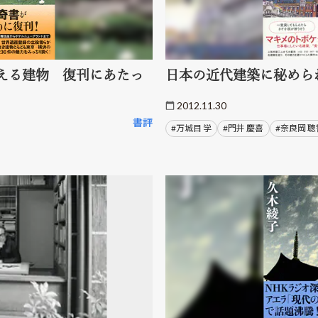
える建物 復刊にあたっ
日本の近代建築に秘めら
2012.11.30
書評
#万城目 学
#門井 慶喜
#奈良岡 聰