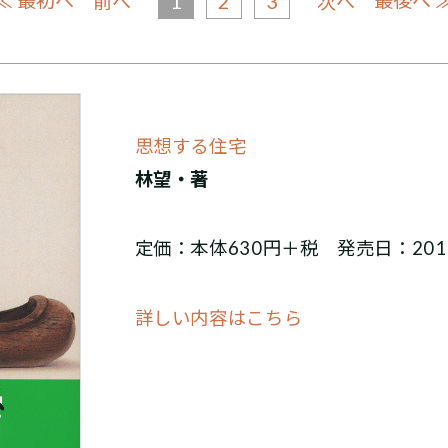
≪ 最初へ
1
2
3
最後へ 
前へ
次へ
思想する住宅
林望・著
定価：本体630円＋税 発売日：201
詳しい内容はこちら