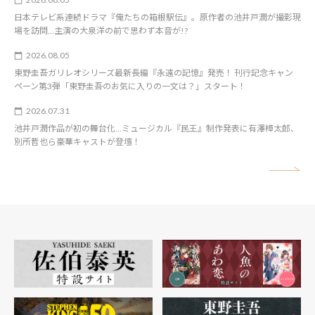
日本テレビ系連続ドラマ『俺たちの箱根駅伝』。原作者の池井戸潤が撮影現
場を訪問…主演の大泉洋の前で思わず本音が!?
2026.08.05
東野圭吾ガリレオシリーズ最新長編『永遠の記憶』発売！ 刊行記念キャン
ペーン第3弾「東野圭吾のお気に入りの一文は？」スタート！
2026.07.31
池井戸潤作品が初の舞台化…ミュージカル『民王』制作発表に有澤樟太郎、
別所哲也ら豪華キャストが登壇！
矢