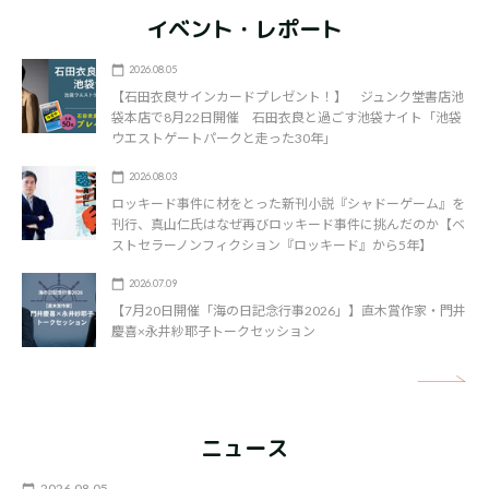
イベント・レポート
2026.08.05
【石田衣良サインカードプレゼント！】 ジュンク堂書店池
袋本店で8月22日開催 石田衣良と過ごす池袋ナイト「池袋
ウエストゲートパークと走った30年」
2026.08.03
ロッキード事件に材をとった新刊小説『シャドーゲーム』を
刊行、真山仁氏はなぜ再びロッキード事件に挑んだのか【ベ
ストセラーノンフィクション『ロッキード』から5年】
2026.07.09
【7月20日開催「海の日記念行事2026」】直木賞作家・門井
慶喜×永井紗耶子トークセッション
矢
ニュース
2026.08.05