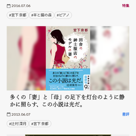
2016.07.06
特集
#宮下 奈都
#羊と鋼の森
#ピアノ
多くの「妻」と「母」の足下を灯台のように静
かに照らす、この小説は光だ。
2013.06.07
書評
#辻村 深月
#宮下 奈都