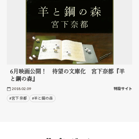
6月映画公開！ 待望の文庫化 宮下奈都『羊
と鋼の森』
2018.02.09
特設サイト
#宮下 奈都
#羊と鋼の森