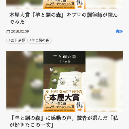
本屋大賞『羊と鋼の森』をプロの調律師が読ん
でみた
2018.02.09
書評
#宮下 奈都
#羊と鋼の森
『羊と鋼の森』に感動の声。読者が選んだ「私
が好きなこの一文」