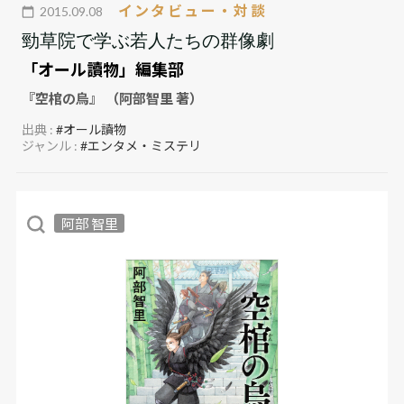
インタビュー・対談
2015.09.08
勁草院で学ぶ若人たちの群像劇
「オール讀物」編集部
『空棺の烏』 （阿部智里 著）
出典 :
#オール讀物
ジャンル :
#エンタメ・ミステリ
阿部 智里