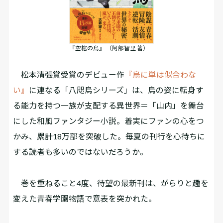
『空棺の烏』 （阿部智里 著）
松本清張賞受賞のデビュー作
『烏に単は似合わな
い』
に連なる「八咫烏シリーズ」は、烏の姿に転身す
る能力を持つ一族が支配する異世界＝「山内」を舞台
にした和風ファンタジー小説。着実にファンの心をつ
かみ、累計18万部を突破した。毎夏の刊行を心待ちに
する読者も多いのではないだろうか。
巻を重ねること4度、待望の最新刊は、がらりと趣を
変えた青春学園物語で意表を突かれた。