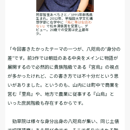
阿部智里あべちさと／1991年群馬県
生まれ。2012年、早稲田大学文化構
想学部に在学中に
『烏に単は似合わ
ない』
で松本清張賞を受賞し、デ
ビュー。20歳での受賞は史上最年
少。
「今回書きたかったテーマの一つが、八咫烏の“身分の
差”です。前3作では朝廷のある中央をメインに物語が
展開するので必然的に貴族階級である『宮烏』の視点
が多かったけれど、この書き方では不十分だという思
いがありました。というのも、山内には町中で商業を
営む『里烏』や、地方で農業に従事する『山烏』と
いった庶民階級も存在するからです。
勁草院は様々な身分出身の八咫烏が集い、同じ土俵