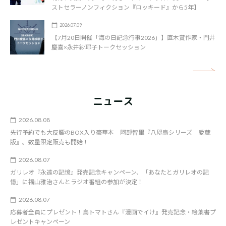
ストセラーノンフィクション『ロッキード』から5年】
2026.07.09
【7月20日開催「海の日記念行事2026」】直木賞作家・門井
慶喜×永井紗耶子トークセッション
矢
ニュース
2026.08.08
先行予約でも大反響のBOX入り豪華本 阿部智里『八咫烏シリーズ 愛蔵
版』。数量限定販売も開始！
2026.08.07
ガリレオ『永遠の記憶』発売記念キャンペーン、「あなたとガリレオの記
憶」に福山雅治さんとラジオ番組の参加が決定！
2026.08.07
応募者全員にプレゼント！鳥トマトさん『漫画でイけ』発売記念・絵葉書プ
レゼントキャンペーン