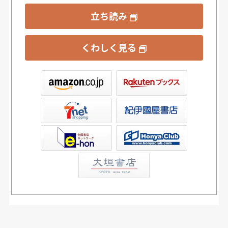
立ち読み
くわしく見る
ックス
屋書店ウェブストア
Club