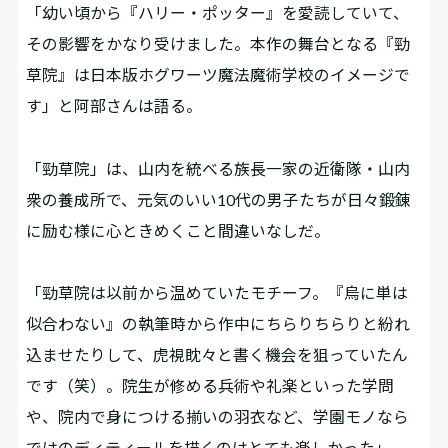
「幼い頃から『ハリー・ポッター』を愛読していて、
その影響をかなり受けました。本作の舞台となる『勁
草院』は日本版ホグワーツ魔法魔術学校のイメージで
す」と阿部さんは語る。
「勁草院」は、山内を統べる族長一家の近衛隊・山内
衆の養成所で、元気のいい10代の男子たちが日々鍛錬
に励む様に心ときめくこと間違いなしだ。
「勁草院は以前から温めていたモチーフ。『烏に単は
似合わない』の執筆時から作中にちらりちらりと紛れ
込ませたりして、虎視眈々と書く機会を狙っていたん
です（笑）。院生が修める兵術や礼楽といった学問
や、院内で身につける揃いの羽衣など、学園モノなら
ではのディティールを描くのはとても楽しかった」