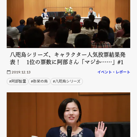
八咫烏シリーズ、キャラクター人気投票結果発
表！ 1位の票数に阿部さん「マジか……」#1
2019.12.13
イベント・レポート
#阿部智里
#弥栄の烏
#八咫烏シリーズ