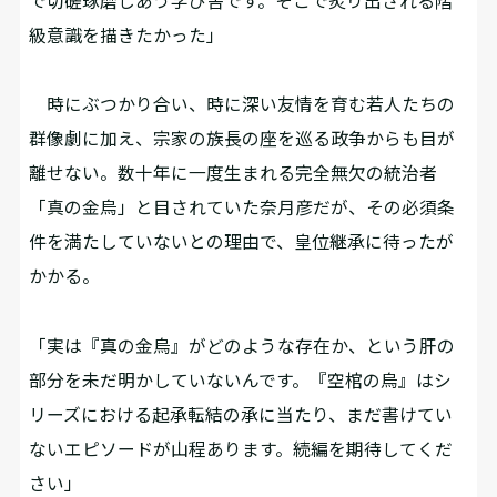
で切磋琢磨しあう学び舎です。そこで炙り出される階
級意識を描きたかった」
時にぶつかり合い、時に深い友情を育む若人たちの
群像劇に加え、宗家の族長の座を巡る政争からも目が
離せない。数十年に一度生まれる完全無欠の統治者
「真の金烏」と目されていた奈月彦だが、その必須条
件を満たしていないとの理由で、皇位継承に待ったが
かかる――。
「実は『真の金烏』がどのような存在か、という肝の
部分を未だ明かしていないんです。『空棺の烏』はシ
リーズにおける起承転結の承に当たり、まだ書けてい
ないエピソードが山程あります。続編を期待してくだ
さい」