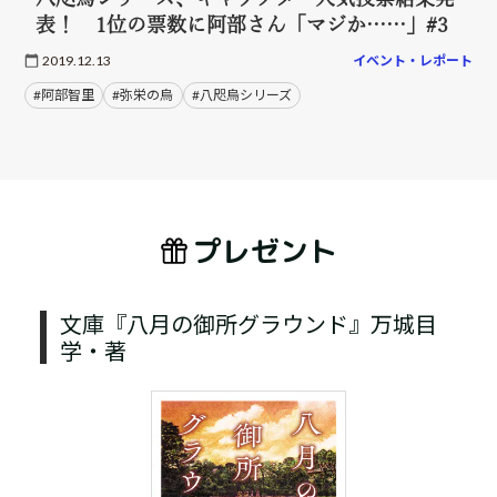
表！ 1位の票数に阿部さん「マジか……」#3
2019.12.13
イベント・レポート
#阿部智里
#弥栄の烏
#八咫烏シリーズ
プレゼント
文庫『八月の御所グラウンド』万城目
学・著