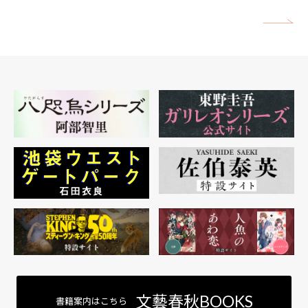
矢
文藝春秋BOOKS
書籍案内はこちら