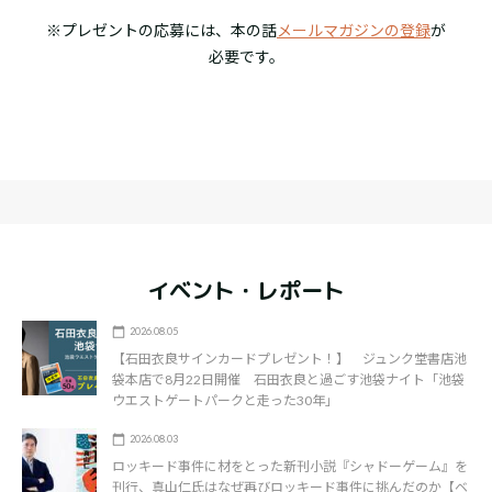
※プレゼントの応募には、本の話
メールマガジンの登録
が
必要です。
イベント・レポート
2026.08.05
【石田衣良サインカードプレゼント！】 ジュンク堂書店池
袋本店で8月22日開催 石田衣良と過ごす池袋ナイト「池袋
ウエストゲートパークと走った30年」
2026.08.03
ロッキード事件に材をとった新刊小説『シャドーゲーム』を
刊行、真山仁氏はなぜ再びロッキード事件に挑んだのか【ベ