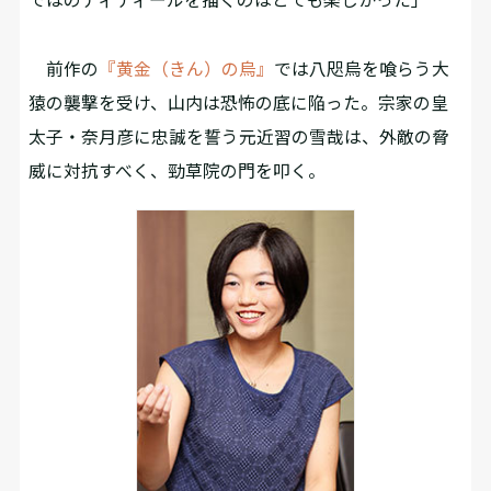
前作の
『黄金（きん）の烏』
では八咫烏を喰らう大
猿の襲撃を受け、山内は恐怖の底に陥った。宗家の皇
太子・奈月彦に忠誠を誓う元近習の雪哉は、外敵の脅
威に対抗すべく、勁草院の門を叩く。