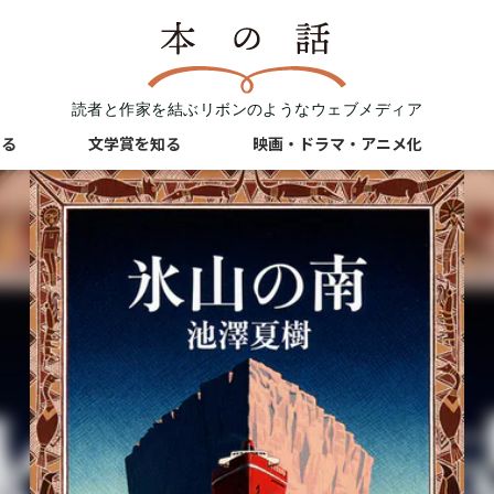
読者と作家を結ぶリボンのようなウェブメディア
知る
文学賞を知る
映画・ドラマ・アニメ化