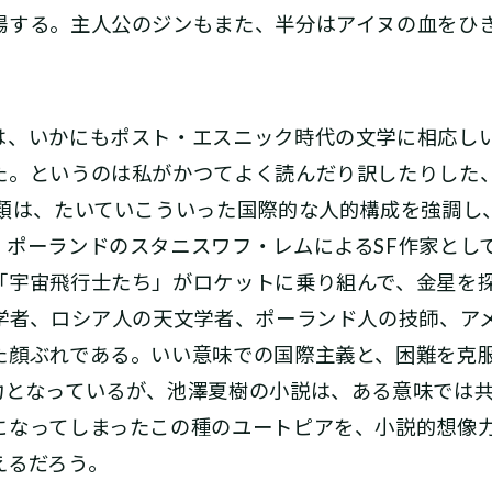
場する。主人公のジンもまた、半分はアイヌの血をひ
、いかにもポスト・エスニック時代の文学に相応し
た。というのは私がかつてよく読んだり訳したりした
の類は、たいていこういった国際的な人的構成を強調し
、ポーランドのスタニスワフ・レムによるSF作家とし
「宇宙飛行士たち」がロケットに乗り組んで、金星を
数学者、ロシア人の天文学者、ポーランド人の技師、ア
た顔ぶれである。いい意味での国際主義と、困難を克
力となっているが、池澤夏樹の小説は、ある意味では
になってしまったこの種のユートピアを、小説的想像
えるだろう。