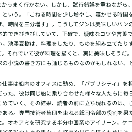
なかうまく行かない。しかし、試行錯誤を重ねながら
」という。「こねる時間を少し増やし、寝かせる時間
げ、時間を三分増す」。こうしてジンは美味しいパン
体的できびきびしていて、正確で、曖昧なコツや言葉
い。池澤夏樹は、料理をしたり、ものを組み立てたり
だ。それでいて彼が料理を描くと、実に美味しそうだ
家の小説の書き方にも通じるものなのかもしれない、
仕事は船内のオフィスに勤め、「パブリシティ」を
だった。彼は同じ船に乗り合わせた様々な人たちに毎
とめていく。その結果、読者の前に立ち現れるのは、
である。専門技術者集団を束ねる総司令部の役割を果
性。オキアミを研究する半分中国系のアイリーン。ケ