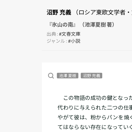
沼野 充義
（ロシア東欧文学者・
『氷山の南』 （池澤夏樹 著）
出典 :
#文春文庫
ジャンル :
#小説
池澤 夏樹
沼野 充義
この物語の成功の鍵となった
代わりに与えられた二つの仕
やがて彼は、粉からパンを焼
てはならない存在になってい