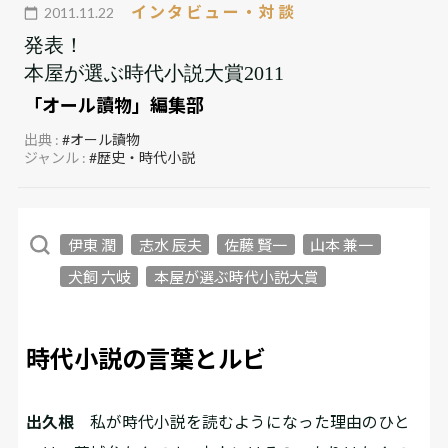
インタビュー・対談
2011.11.22
発表！
本屋が選ぶ時代小説大賞2011
「オール讀物」編集部
出典 :
#オール讀物
ジャンル :
#歴史・時代小説
伊東 潤
志水 辰夫
佐藤 賢一
山本 兼一
犬飼 六岐
本屋が選ぶ時代小説大賞
時代小説の言葉とルビ
出久根
私が時代小説を読むようになった理由のひと