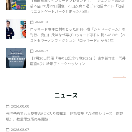
【石田衣良サインカードプレゼント！】 ジュンク堂書店池
袋本店で8月22日開催 石田衣良と過ごす池袋ナイト「池袋
ウエストゲートパークと走った30年」
2026.08.03
ロッキード事件に材をとった新刊小説『シャドーゲーム』を
刊行、真山仁氏はなぜ再びロッキード事件に挑んだのか【ベ
ストセラーノンフィクション『ロッキード』から5年】
2026.07.09
【7月20日開催「海の日記念行事2026」】直木賞作家・門井
慶喜×永井紗耶子トークセッション
矢
ニュース
2026.08.08
先行予約でも大反響のBOX入り豪華本 阿部智里『八咫烏シリーズ 愛蔵
版』。数量限定販売も開始！
2026.08.07