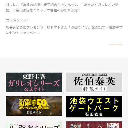
ガリレオ『永遠の記憶』発売記念キャンペーン、「あなたとガリレオの記
憶」に福山雅治さんとラジオ番組の参加が決定！
2026.08.07
応募者全員にプレゼント！鳥トマトさん『漫画でイけ』発売記念・絵葉書プ
レゼントキャンペーン
矢