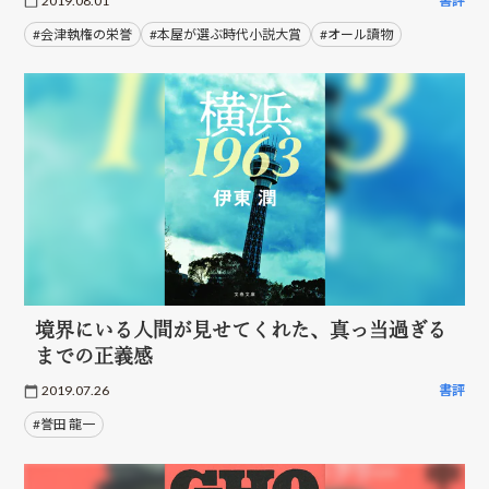
2019.08.01
書評
#会津執権の栄誉
#本屋が選ぶ時代小説大賞
#オール讀物
境界にいる人間が見せてくれた、真っ当過ぎる
までの正義感
2019.07.26
書評
#誉田 龍一