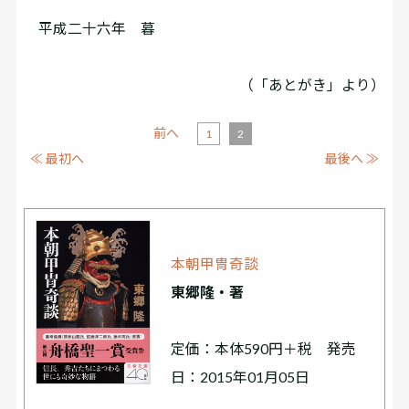
平成二十六年 暮
（「あとがき」より）
前へ
1
2
≪ 最初へ
最後へ ≫
本朝甲冑奇談
東郷隆・著
定価：本体590円＋税 発売
日：2015年01月05日