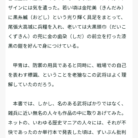
ザインには気を遣った。若い頃は金陀美（きんだみ）
に黒糸縅（おどし）という光り輝く具足をまとって、
尾張大高城に兵糧を入れ、老いては大黒頭巾（だいこ
くずきん）の兜に金の歯朶（しだ）の前立を打った漆
黒の鎧を好んで身につけている。
甲冑は、防禦の用具であると同時に、戦場での自己
を表わす標識、ということを老獪なこの武将はよく理
解していたのだろう。
本書では、しかし、名のある武将ばかりではなく、
雑兵に近い無名の人々も作品の中に取りあげてみた。
ネットの、いわゆる歴史マニアの人々には、それが不
快であったのか単行本で発表した頃は、ずいぶん批判