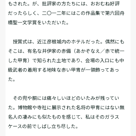
もされた。が、批評家の方たちには、おおむね好評
だったらしく、二〇一二年にはこの作品集で第六回舟
橋聖一文学賞をいただいた。
授賞式は、近江彦根城内のホテルだった。偶然にも
そこは、有名な井伊家の赤備（あかぞなえ／赤で統一
した甲冑）で知られた土地であり、会場の入口にも中
級武者の着用する地味な赤い甲冑が一領飾ってあっ
た。
その兜や胴には痛々しいほどのいたみが残ってい
た。博物館や寺社に展示された名将の甲冑にはない無
名人の凄みにも似たものを感じて、私はそのガラス
ケースの前でしばし立ち尽した。