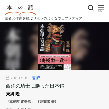
メニュー
読者と作家を結ぶリボンのようなウェブメディア
書評
2015.01.31
西洋の騎士に勝った日本鎧
東郷 隆
『本朝甲冑奇談』 （東郷隆 著）