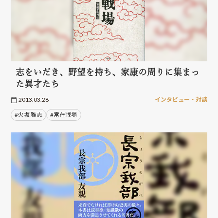
志をいだき、野望を持ち、家康の周りに集まっ
た異才たち
2013.03.28
インタビュー・対談
#火坂 雅志
#常在戦場