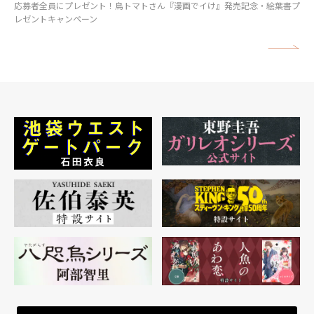
応募者全員にプレゼント！鳥トマトさん『漫画でイけ』発売記念・絵葉書プ
レゼントキャンペーン
矢