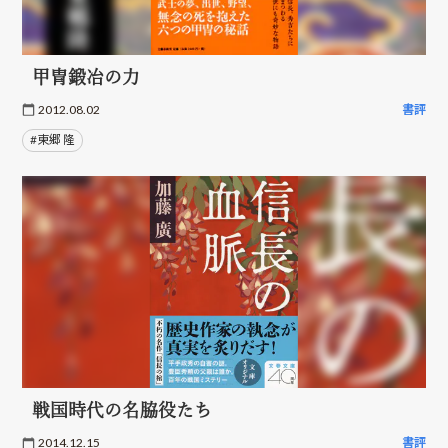
甲冑鍛冶の力
2012.08.02
書評
#東郷 隆
戦国時代の名脇役たち
2014.12.15
書評