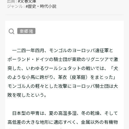
出典 :
#文春文庫
ジャンル :
#歴史・時代小説
東郷 隆
一二四一年四月、モンゴルのヨーロッパ遠征軍と
ポーランド・ドイツの騎士団が東欧のリグニツアで激
突した、いわゆるワールシュタットの戦いでは、「犬
のような小馬に跨がり、革衣（皮革鎧）をまとった」
モンゴル人の軽々とした攻撃にヨーロッパ騎士団は大
敗を喫したという。
日本型の甲冑は、夏の高温多湿、冬の乾燥、そして
高低差の大きな地形に適応すべく、金属以外の有機物