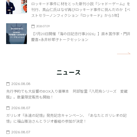
ロッキード事件に材をとった新刊小説『シャドーゲーム』を
刊行、真山仁氏はなぜ再びロッキード事件に挑んだのか【ベ
ストセラーノンフィクション『ロッキード』から5年】
2026.07.09
【7月20日開催「海の日記念行事2026」】直木賞作家・門井
慶喜×永井紗耶子トークセッション
矢
ニュース
2026.08.08
先行予約でも大反響のBOX入り豪華本 阿部智里『八咫烏シリーズ 愛蔵
版』。数量限定販売も開始！
2026.08.07
ガリレオ『永遠の記憶』発売記念キャンペーン、「あなたとガリレオの記
憶」に福山雅治さんとラジオ番組の参加が決定！
2026.08.07