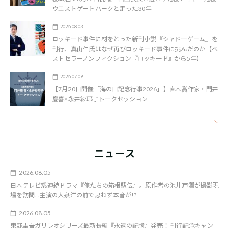
ウエストゲートパークと走った30年」
2026.08.03
ロッキード事件に材をとった新刊小説『シャドーゲーム』を
刊行、真山仁氏はなぜ再びロッキード事件に挑んだのか【ベ
ストセラーノンフィクション『ロッキード』から5年】
2026.07.09
【7月20日開催「海の日記念行事2026」】直木賞作家・門井
慶喜×永井紗耶子トークセッション
矢
ニュース
2026.08.05
日本テレビ系連続ドラマ『俺たちの箱根駅伝』。原作者の池井戸潤が撮影現
場を訪問…主演の大泉洋の前で思わず本音が!?
2026.08.05
東野圭吾ガリレオシリーズ最新長編『永遠の記憶』発売！ 刊行記念キャン