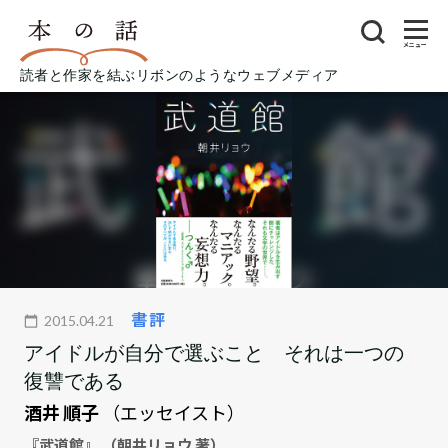
メニュー
読者と作家を結ぶリボンのようなウェブメディア
書評
2015.04.21
アイドルが自分で選ぶこと それは一つの
復讐である
酒井 順子
（エッセイスト）
『武道館』 （朝井リョウ 著）