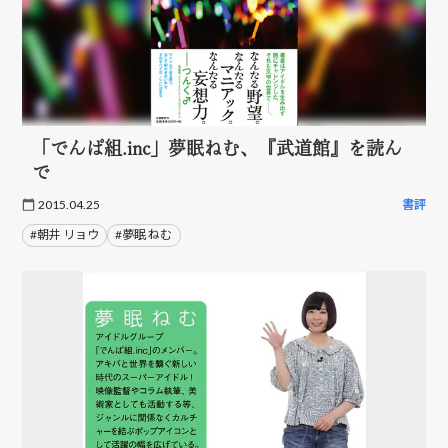
「でんぱ組.inc」夢眠ねむ、『武道館』を読ん
で
2015.04.25
書評
#朝井 リョウ
#夢眠 ねむ