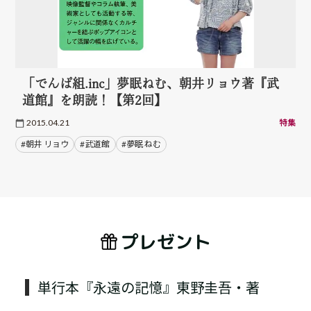
「でんぱ組.inc」夢眠ねむ、朝井リョウ著『武
道館』を朗読！【第2回】
2015.04.21
特集
#朝井 リョウ
#武道館
#夢眠 ねむ
プレゼント
単行本『永遠の記憶』東野圭吾・著