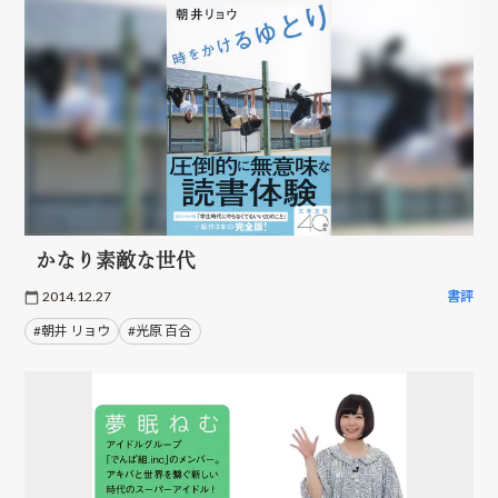
かなり素敵な世代
2014.12.27
書評
#朝井 リョウ
#光原 百合