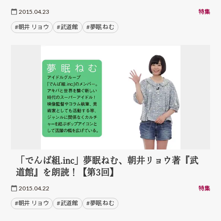
2015.04.23
特集
#朝井 リョウ
#武道館
#夢眠 ねむ
「でんぱ組.inc」夢眠ねむ、朝井リョウ著『武
道館』を朗読！【第3回】
2015.04.22
特集
#朝井 リョウ
#武道館
#夢眠 ねむ