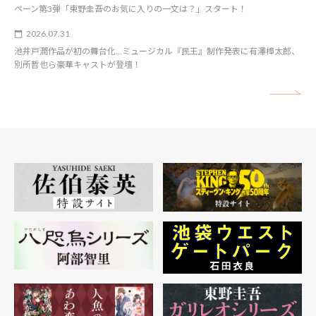
ペーン第3弾「東野圭吾のお気に入りの一文は？」スタート！
2026.07.31
池井戸潤作品が初の舞台化…ミュージカル『民王』制作発表に有澤樟太郎、
別所哲也ら豪華キャストが登壇！
矢