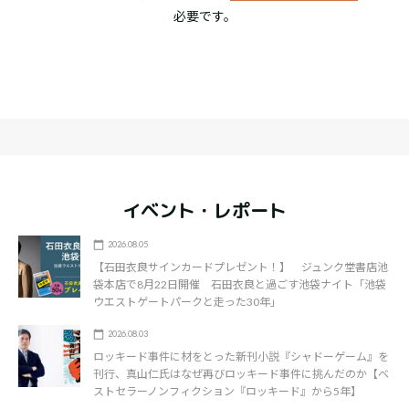
必要です。
イベント・レポート
2026.08.05
【石田衣良サインカードプレゼント！】 ジュンク堂書店池
袋本店で8月22日開催 石田衣良と過ごす池袋ナイト「池袋
ウエストゲートパークと走った30年」
2026.08.03
ロッキード事件に材をとった新刊小説『シャドーゲーム』を
刊行、真山仁氏はなぜ再びロッキード事件に挑んだのか【ベ
ストセラーノンフィクション『ロッキード』から5年】