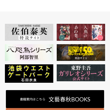
矢
文藝春秋BOOKS
書籍案内はこちら