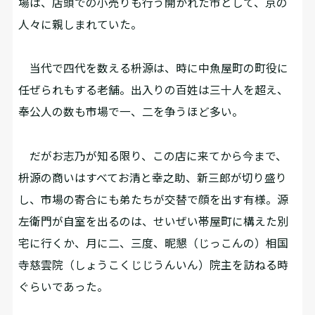
場は、店頭での小売りも行う開かれた市として、京の
人々に親しまれていた。
当代で四代を数える枡源は、時に中魚屋町の町役に
任ぜられもする老舗。出入りの百姓は三十人を超え、
奉公人の数も市場で一、二を争うほど多い。
だがお志乃が知る限り、この店に来てから今まで、
枡源の商いはすべてお清と幸之助、新三郎が切り盛り
し、市場の寄合にも弟たちが交替で顔を出す有様。源
左衛門が自室を出るのは、せいぜい帯屋町に構えた別
宅に行くか、月に二、三度、昵懇（じっこんの）相国
寺慈雲院（しょうこくじじうんいん）院主を訪ねる時
ぐらいであった。