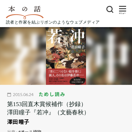
メニュー
読者と作家を結ぶリボンのようなウェブメディア
ためし読み
2015.06.24
第153回直木賞候補作（抄録）
澤田瞳子『若冲』（文藝春秋）
澤田 瞳子
出典 :
#オール讀物