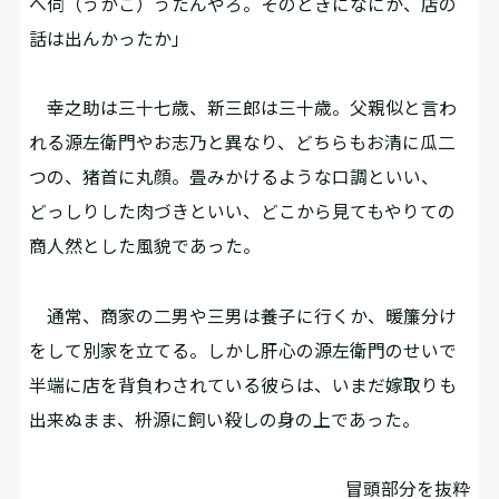
へ伺（うかご）うたんやろ。そのときになにか、店の
話は出んかったか」
幸之助は三十七歳、新三郎は三十歳。父親似と言わ
れる源左衛門やお志乃と異なり、どちらもお清に瓜二
つの、猪首に丸顔。畳みかけるような口調といい、
どっしりした肉づきといい、どこから見てもやりての
商人然とした風貌であった。
通常、商家の二男や三男は養子に行くか、暖簾分け
をして別家を立てる。しかし肝心の源左衛門のせいで
半端に店を背負わされている彼らは、いまだ嫁取りも
出来ぬまま、枡源に飼い殺しの身の上であった。
冒頭部分を抜粋