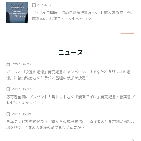
2026.07.09
【7月20日開催「海の日記念行事2026」】直木賞作家・門井
慶喜×永井紗耶子トークセッション
矢
ニュース
2026.08.07
ガリレオ『永遠の記憶』発売記念キャンペーン、「あなたとガリレオの記
憶」に福山雅治さんとラジオ番組の参加が決定！
2026.08.07
応募者全員にプレゼント！鳥トマトさん『漫画でイけ』発売記念・絵葉書プ
レゼントキャンペーン
2026.08.05
日本テレビ系連続ドラマ『俺たちの箱根駅伝』。原作者の池井戸潤が撮影現
場を訪問…主演の大泉洋の前で思わず本音が!?