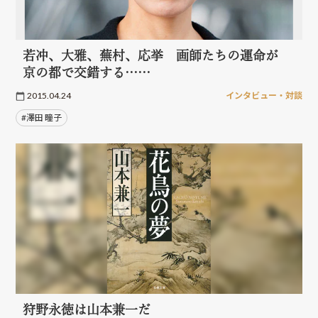
若冲、大雅、蕪村、応挙 画師たちの運命が
京の都で交錯する……
2015.04.24
インタビュー・対談
#澤田 瞳子
狩野永徳は山本兼一だ