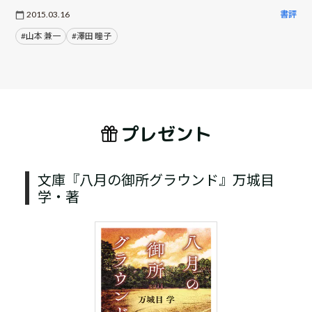
2015.03.16
書評
#山本 兼一
#澤田 瞳子
プレゼント
文庫『八月の御所グラウンド』万城目
学・著