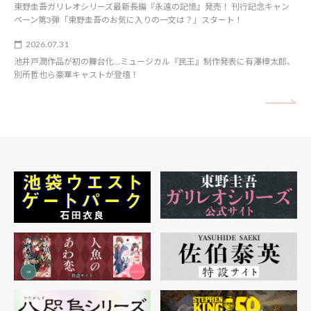
東野圭吾ガリレオシリーズ最新長編『永遠の記憶』発売！ 刊行記念キャン
ペーン第3弾「東野圭吾のお気に入りの一文は？」スタート！
2026.07.31
池井戸潤作品が初の舞台化…ミュージカル『民王』制作発表に有澤樟太郎、
別所哲也ら豪華キャストが登壇！
矢