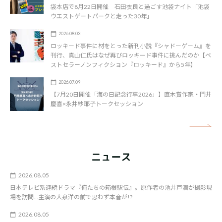
袋本店で8月22日開催 石田衣良と過ごす池袋ナイト「池袋
ウエストゲートパークと走った30年」
2026.08.03
ロッキード事件に材をとった新刊小説『シャドーゲーム』を
刊行、真山仁氏はなぜ再びロッキード事件に挑んだのか【ベ
ストセラーノンフィクション『ロッキード』から5年】
2026.07.09
【7月20日開催「海の日記念行事2026」】直木賞作家・門井
慶喜×永井紗耶子トークセッション
矢
ニュース
2026.08.05
日本テレビ系連続ドラマ『俺たちの箱根駅伝』。原作者の池井戸潤が撮影現
場を訪問…主演の大泉洋の前で思わず本音が!?
2026.08.05