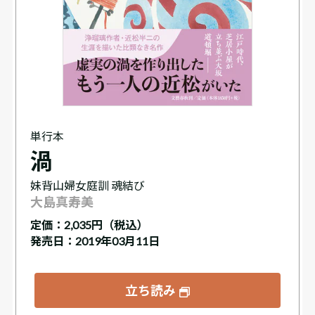
単行本
渦
妹背山婦女庭訓 魂結び
大島真寿美
定価：
2,035円（税込）
発売日：2019年03月11日
立ち読み