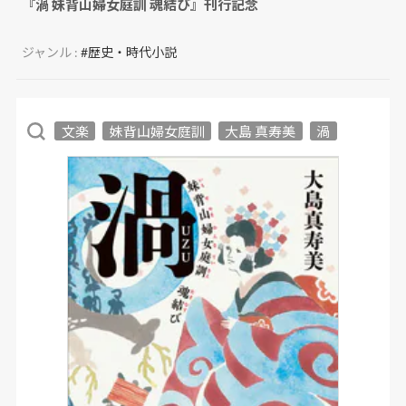
『渦 妹背山婦女庭訓 魂結び』刊行記念
ジャンル :
#歴史・時代小説
文楽
妹背山婦女庭訓
大島 真寿美
渦