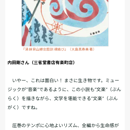
『渦 妹背山婦女庭訓 魂結び』（大島真寿美 著）
内田剛さん（三省堂書店有楽町店）
いやー、これは面白い！ まさに生き物です。ミュー
ジックが“音楽”であるように、この小説も“文楽”（ぶん
らく）を描きながら、文学を堪能できる“文楽”（ぶん
がく）ですね。
圧巻のテンポに心地よいリズム、全編から生命感が