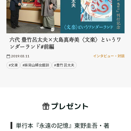
六代 豊竹呂太夫×大島真寿美〈文楽〉というワ
ンダーランド#前編
2019.03.11
インタビュー・対談
#文楽
#妹背山婦女庭訓
#豊竹 呂太夫
プレゼント
単行本『永遠の記憶』東野圭吾・著