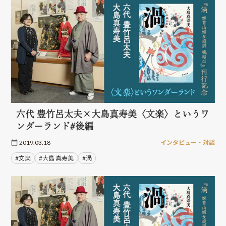
六代 豊竹呂太夫×大島真寿美〈文楽〉というワ
ンダーランド#後編
2019.03.18
インタビュー・対談
#文楽
#大島 真寿美
#渦