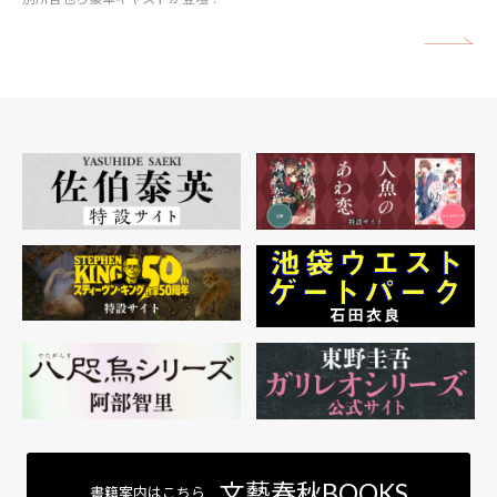
矢
文藝春秋BOOKS
書籍案内はこちら