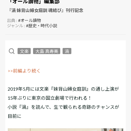
「オール讀物」編集部
『渦 妹背山婦女庭訓 魂結び』刊行記念
出典 :
#オール讀物
ジャンル :
#歴史・時代小説
文楽
大島 真寿美
渦
>>前編より続く
2019年5月には文楽『妹背山婦女庭訓』の通し上演が
15年ぶりに東京の国立劇場で行われる！
小説『渦』を読んで、生で観られる奇跡のチャンスが
目前に――