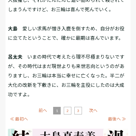
しまうんですけど、お三輪は喜んで死んでいく。
大島
愛しい求馬が憎き入鹿を倒すため、自分がお役
に立てたということで、確かに最期は喜んでいます。
呂太夫
いまの時代で考えたら理不尽極まりないです
が、その時代はまだ現世よりも来世志向というのがあ
りますし、お三輪は本当に幸せに亡くなった。半二が
大化の改新を下敷きに、お三輪を主役にしたのは大成
功ですよ。
前へ
次へ
1
2
3
≪ 最初へ
最後へ ≫