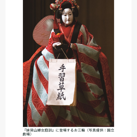
『妹背山婦女庭訓』に登場するお三輪（写真提供：国立
劇場）