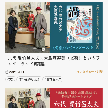
六代 豊竹呂太夫×大島真寿美〈文楽〉というワ
ンダーランド#前編
2019.03.11
インタビュー・対談
#文楽
#妹背山婦女庭訓
#豊竹 呂太夫