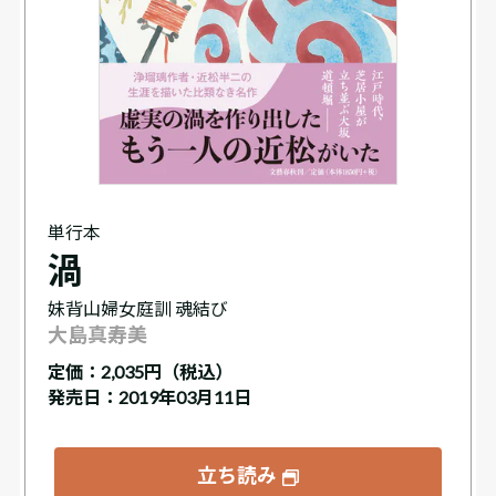
単行本
渦
妹背山婦女庭訓 魂結び
大島真寿美
定価：
2,035円（税込）
発売日：2019年03月11日
立ち読み