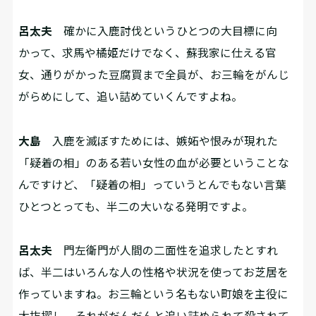
呂太夫
確かに入鹿討伐というひとつの大目標に向
かって、求馬や橘姫だけでなく、蘇我家に仕える官
女、通りがかった豆腐買まで全員が、お三輪をがんじ
がらめにして、追い詰めていくんですよね。
大島
入鹿を滅ぼすためには、嫉妬や恨みが現れた
「疑着の相」のある若い女性の血が必要ということな
んですけど、「疑着の相」っていうとんでもない言葉
ひとつとっても、半二の大いなる発明ですよ。
呂太夫
門左衛門が人間の二面性を追求したとすれ
ば、半二はいろんな人の性格や状況を使ってお芝居を
作っていますね。お三輪という名もない町娘を主役に
大抜擢し、それがだんだんと追い詰められて殺されて