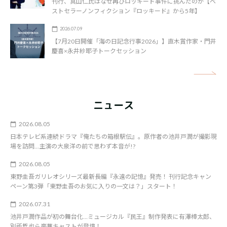
刊行、真山仁氏はなぜ再びロッキード事件に挑んだのか【ベ
ストセラーノンフィクション『ロッキード』から5年】
2026.07.09
【7月20日開催「海の日記念行事2026」】直木賞作家・門井
慶喜×永井紗耶子トークセッション
矢
ニュース
2026.08.05
日本テレビ系連続ドラマ『俺たちの箱根駅伝』。原作者の池井戸潤が撮影現
場を訪問…主演の大泉洋の前で思わず本音が!?
2026.08.05
東野圭吾ガリレオシリーズ最新長編『永遠の記憶』発売！ 刊行記念キャン
ペーン第3弾「東野圭吾のお気に入りの一文は？」スタート！
2026.07.31
池井戸潤作品が初の舞台化…ミュージカル『民王』制作発表に有澤樟太郎、
別所哲也ら豪華キャストが登壇！