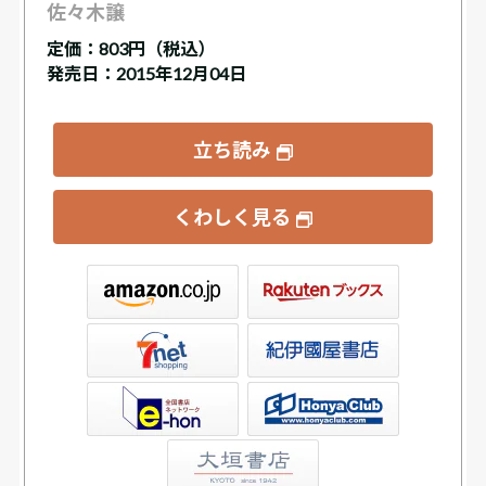
佐々木譲
定価：
803円（税込）
発売日：2015年12月04日
立ち読み
くわしく見る
ックス
屋書店ウェブストア
Club