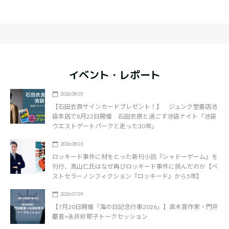
イベント・レポート
2026.08.05
【石田衣良サインカードプレゼント！】 ジュンク堂書店池
袋本店で8月22日開催 石田衣良と過ごす池袋ナイト「池袋
ウエストゲートパークと走った30年」
2026.08.03
ロッキード事件に材をとった新刊小説『シャドーゲーム』を
刊行、真山仁氏はなぜ再びロッキード事件に挑んだのか【ベ
ストセラーノンフィクション『ロッキード』から5年】
2026.07.09
【7月20日開催「海の日記念行事2026」】直木賞作家・門井
慶喜×永井紗耶子トークセッション