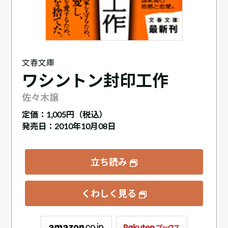
文春文庫
ワシントン封印工作
佐々木譲
定価：
1,005円（税込）
発売日：2010年10月08日
立ち読み
くわしく見る
ックス