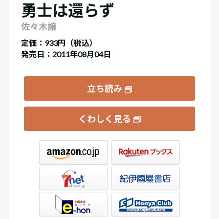
勇士は還らず
佐々木譲
定価：
933円（税込）
発売日：2011年08月04日
立ち読み
くわしく見る
ックス
屋書店ウェブストア
Club