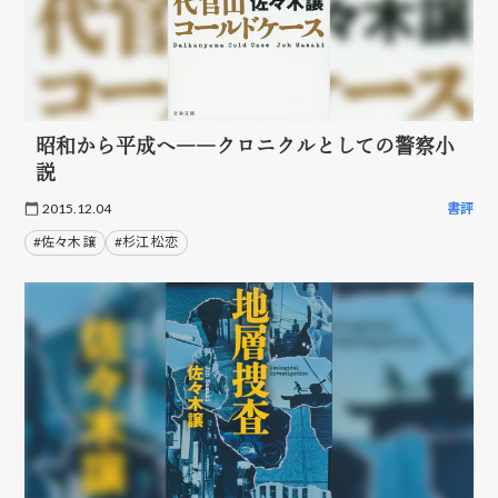
昭和から平成へ――クロニクルとしての警察小
説
2015.12.04
書評
#佐々木 譲
#杉江 松恋