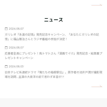
矢
ニュース
2026.08.07
ガリレオ『永遠の記憶』発売記念キャンペーン、「あなたとガリレオの記
憶」に福山雅治さんとラジオ番組の参加が決定！
2026.08.07
応募者全員にプレゼント！鳥トマトさん『漫画でイけ』発売記念・絵葉書プ
レゼントキャンペーン
2026.08.05
日本テレビ系連続ドラマ『俺たちの箱根駅伝』。原作者の池井戸潤が撮影現
場を訪問…主演の大泉洋の前で思わず本音が!?
矢