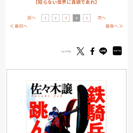
【知らない世界に貪欲であれ】
前へ
次へ
1
2
3
4
5
≪ 最初へ
最後へ ≫
シェアする