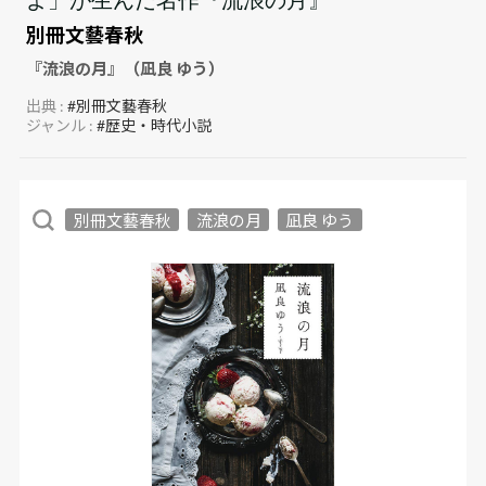
別冊文藝春秋
『流浪の月』（凪良 ゆう）
出典 :
#別冊文藝春秋
ジャンル :
#歴史・時代小説
別冊文藝春秋
流浪の月
凪良 ゆう