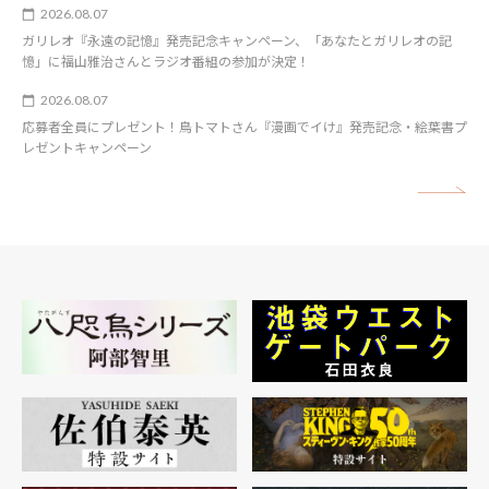
2026.08.07
ガリレオ『永遠の記憶』発売記念キャンペーン、「あなたとガリレオの記
憶」に福山雅治さんとラジオ番組の参加が決定！
2026.08.07
応募者全員にプレゼント！鳥トマトさん『漫画でイけ』発売記念・絵葉書プ
レゼントキャンペーン
矢