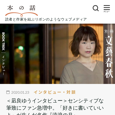
メニュー
読者と作家を結ぶリボンのようなウェブメディア
インタビュー・対談
2020.01.23
＜凪良ゆうインタビュー＞センシティブな
筆致にファン急増中。「好きに書いていい
よ」が生んだ名作『流浪の月』