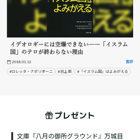
イデオロギーには空爆できない――「イスラム
国」のテロが終わらない理由
2018.01.12
書評
#ロレッタ・ナポリオーニ
#池上 彰
#「イスラム国」はよみがえる
プレゼント
文庫『八月の御所グラウンド』万城目