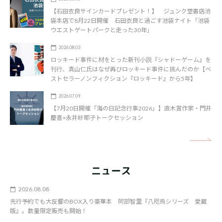
【石田衣良サインカードプレゼント！】 ジュンク堂書店池
袋本店で8月22日開催 石田衣良と過ごす池袋ナイト「池袋
ウエストゲートパークと走った30年」
2026.08.03
ロッキード事件に材をとった新刊小説『シャドーゲーム』を
刊行、真山仁氏はなぜ再びロッキード事件に挑んだのか【ベ
ストセラーノンフィクション『ロッキード』から5年】
2026.07.09
【7月20日開催「海の日記念行事2026」】直木賞作家・門井
慶喜×永井紗耶子トークセッション
矢
ニュース
2026.08.08
先行予約でも大反響のBOX入り豪華本 阿部智里『八咫烏シリーズ 愛蔵
版』。数量限定販売も開始！