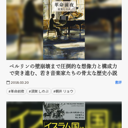
ベルリンの壁崩壊まで圧倒的な想像力と構成力
で突き進む、若き音楽家たちの骨太な歴史小説
2018.03.20
書評
#革命前夜
#須賀 しのぶ
#朝井 リョウ