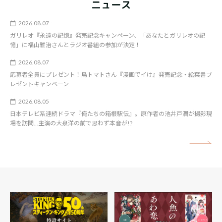
ニュース
2026.08.07
ガリレオ『永遠の記憶』発売記念キャンペーン、「あなたとガリレオの記
憶」に福山雅治さんとラジオ番組の参加が決定！
2026.08.07
応募者全員にプレゼント！鳥トマトさん『漫画でイけ』発売記念・絵葉書プ
レゼントキャンペーン
2026.08.05
日本テレビ系連続ドラマ『俺たちの箱根駅伝』。原作者の池井戸潤が撮影現
場を訪問…主演の大泉洋の前で思わず本音が!?
矢