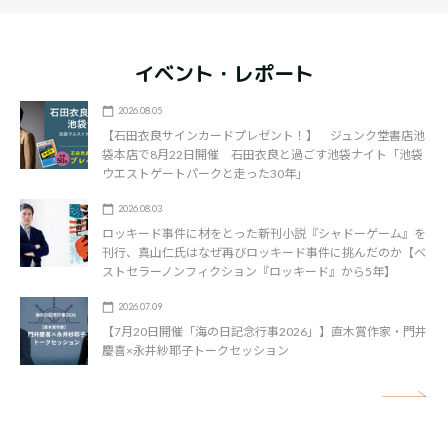
イベント・レポート
2026.08.05
【石田衣良サインカードプレゼント！】 ジュンク堂書店池
袋本店で8月22日開催 石田衣良と過ごす池袋ナイト「池袋
ウエストゲートパークと走った30年」
2026.08.03
ロッキード事件に材をとった新刊小説『シャドーゲーム』を
刊行、真山仁氏はなぜ再びロッキード事件に挑んだのか【ベ
ストセラーノンフィクション『ロッキード』から5年】
2026.07.09
【7月20日開催「海の日記念行事2026」】直木賞作家・門井
慶喜×永井紗耶子トークセッション
矢