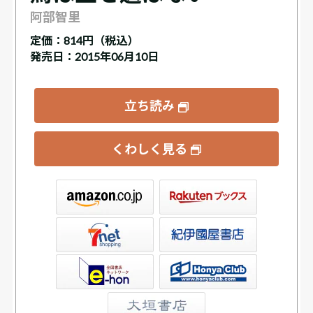
阿部智里
定価：
814円（税込）
発売日：2015年06月10日
立ち読み
くわしく見る
ックス
屋書店ウェブストア
Club