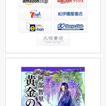
屋書店ウェブストア
Club