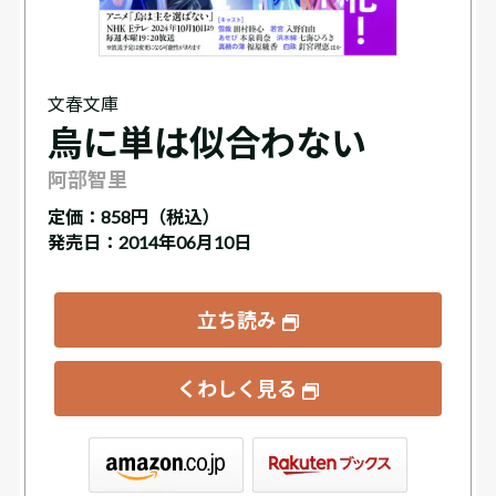
文春文庫
烏に単は似合わない
阿部智里
定価：
858円（税込）
発売日：2014年06月10日
立ち読み
くわしく見る
ックス