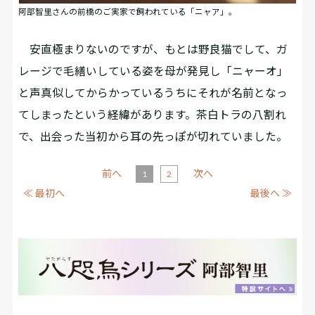
阿部智里さんの前橋のご実家で飼われている「ニャア」。
安直極まりないのですが、もとは野良猫でして、ガ
レージで毛繕いしている姿を母が発見し「ニャーオ」
と声真似してからかっているうちにそれが名前となっ
てしまったという経緯があります。茶白トラの八割れ
で、出会った当初から耳の先っぽが切れていました。
前へ
次へ
1
2
≪ 最初へ
最後へ ≫