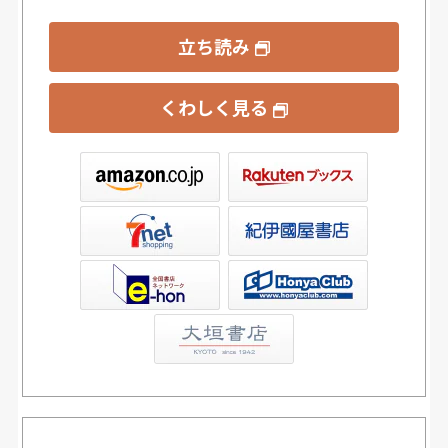
立ち読み
くわしく見る
ックス
屋書店ウェブストア
Club