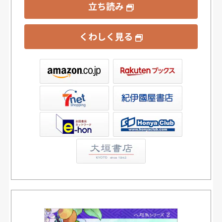
立ち読み
くわしく見る
ックス
屋書店ウェブストア
Club