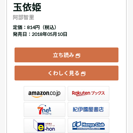
玉依姫
阿部智里
定価：
814円（税込）
発売日：2018年05月10日
立ち読み
くわしく見る
ックス
屋書店ウェブストア
Club