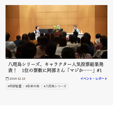
八咫烏シリーズ、キャラクター人気投票結果発
表！ 1位の票数に阿部さん「マジか……」#1
2019.12.13
イベント・レポート
#阿部智里
#弥栄の烏
#八咫烏シリーズ