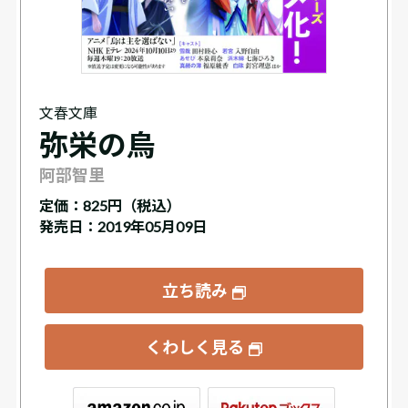
文春文庫
弥栄の烏
阿部智里
定価：
825円（税込）
発売日：2019年05月09日
立ち読み
くわしく見る
ックス