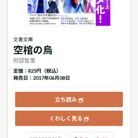
文春文庫
空棺の烏
阿部智里
定価：
825円（税込）
発売日：2017年06月08日
立ち読み
くわしく見る
ックス