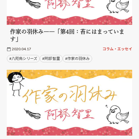
作家の羽休み――「第4回：苔にはまっていま
す」
2020.04.17
コラム・エッセイ
#八咫烏シリーズ
#阿部 智里
#作家の羽休み