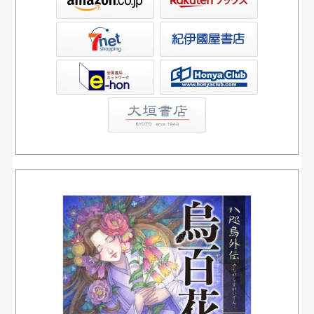
屋書店ウェブストア
Club