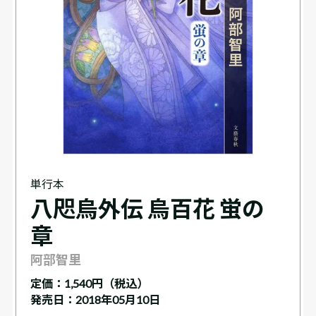
単行本
八咫烏外伝 烏百花 蛍の
章
阿部智里
定価：
1,540円（税込）
発売日：2018年05月10日