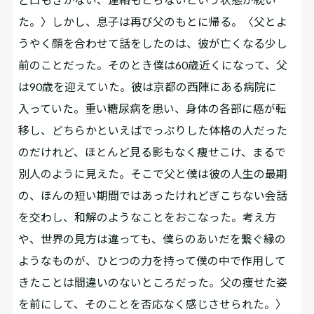
た。〉しかし、息子は再び父のもとに帰る。〈父とよ
うやく顔を合わせて話をしたのは、彼が亡くなる少し
前のことだった。そのとき僕は60歳近くになって、父
は90歳を迎えていた。彼は京都の西陣にある病院に
入っていた。重い糖尿病を患い、身体の各部に癌が転
移し、どちらかといえばでっぷりした体格の人だった
のだけれど、ほとんど見る影もなく痩せこけ、まるで
別人のように見えた。そこで父と僕は――彼の人生の最期
の、ほんの短い期間ではあったけれど――ぎこちない会話
を交わし、和解のようなことをおこなった。考え方
や、世界の見方は違っても、僕らのあいだを繋ぐ縁の
ようなものが、ひとつの力を持って僕の中で作用して
きたことは間違いのないところだった。父の痩せた姿
を前にして、そのことを否応なく感じさせられた。〉