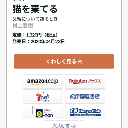
猫を棄てる
父親について語るとき
村上春樹
定価：
1,320円（税込）
発売日：2020年04月23日
くわしく見る
ックス
屋書店ウェブストア
Club