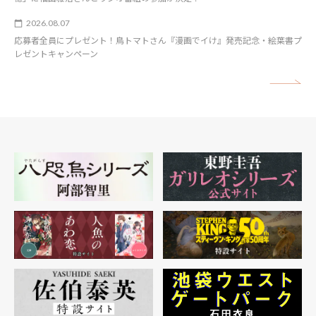
2026.08.07
応募者全員にプレゼント！鳥トマトさん『漫画でイけ』発売記念・絵葉書プ
レゼントキャンペーン
矢