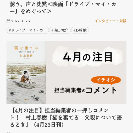
誘う、声と沈黙＜映画『ドライブ・マイ・カ
ー』をめぐって＞
2022.03.28
インタビュー・対談
#ドライブ・マイ・カー
#濱口 竜介
#野崎 歓
【4月の注目】担当編集者の一押しコメン
ト！ 村上春樹『猫を棄てる 父親について語
るとき』（4月23日刊）