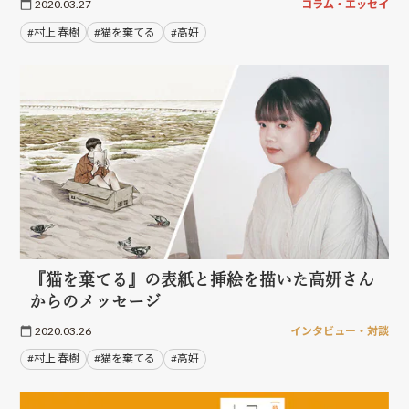
2020.03.27
コラム・エッセイ
#村上 春樹
#猫を棄てる
#高妍
『猫を棄てる』の表紙と挿絵を描いた高妍さん
からのメッセージ
2020.03.26
インタビュー・対談
#村上 春樹
#猫を棄てる
#高妍