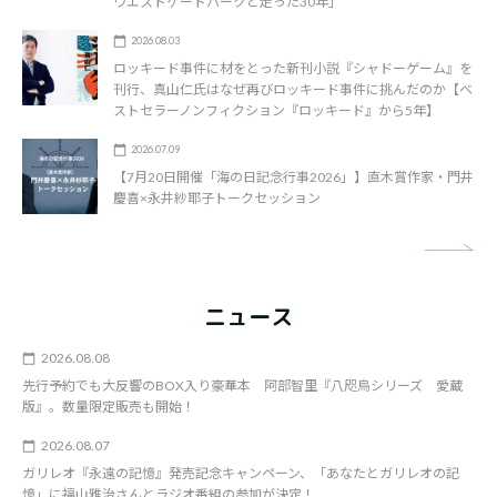
ウエストゲートパークと走った30年」
2026.08.03
ロッキード事件に材をとった新刊小説『シャドーゲーム』を
刊行、真山仁氏はなぜ再びロッキード事件に挑んだのか【ベ
ストセラーノンフィクション『ロッキード』から5年】
2026.07.09
【7月20日開催「海の日記念行事2026」】直木賞作家・門井
慶喜×永井紗耶子トークセッション
矢
ニュース
2026.08.08
先行予約でも大反響のBOX入り豪華本 阿部智里『八咫烏シリーズ 愛蔵
版』。数量限定販売も開始！
2026.08.07
ガリレオ『永遠の記憶』発売記念キャンペーン、「あなたとガリレオの記
憶」に福山雅治さんとラジオ番組の参加が決定！