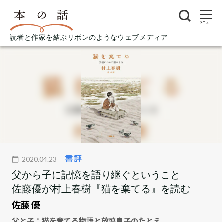
メニュー
読者と作家を結ぶリボンのようなウェブメディア
書評
2020.04.23
父から子に記憶を語り継ぐということ――
佐藤優が村上春樹『猫を棄てる』を読む
佐藤 優
父と子：猫を棄てる物語と放蕩息子のたとえ