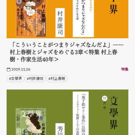
「こういうことがつまりジャズなんだよ」――
村上春樹とジャズをめぐる3章＜特集 村上春
樹・作家生活40年＞
2019.11.26
特集
#文學界
#村井康司
#村上春樹