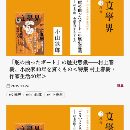
「舵の曲ったボート」の歴史意識――村上春
樹、小説家40年を貫くもの＜特集 村上春樹・
作家生活40年＞
2019.11.26
特集
#文學界
#小山鉄郎
#村上春樹