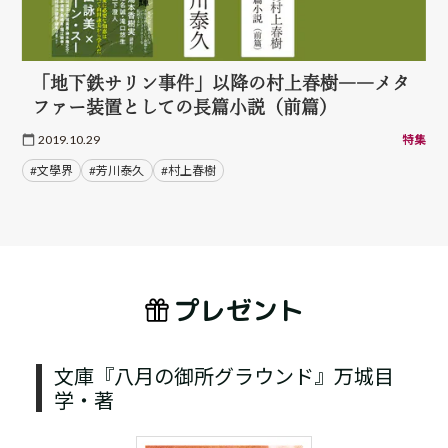
「地下鉄サリン事件」以降の村上春樹――メタ
ファー装置としての長篇小説（前篇）
2019.10.29
特集
#文學界
#芳川泰久
#村上春樹
プレゼント
文庫『八月の御所グラウンド』万城目
学・著