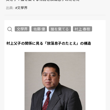
出典 :
#文學界
文學界
佐藤 優
猫を棄てる
村上 春樹
村上父子の関係に見る「放蕩息子のたとえ」の構造