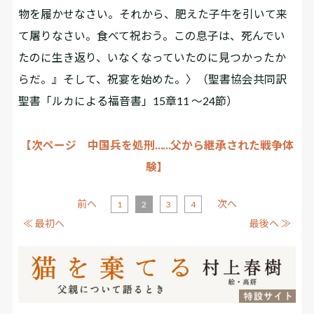
物を履かせなさい。それから、肥えた子牛を引いて来
て屠りなさい。食べて祝おう。この息子は、死んでい
たのに生き返り、いなくなっていたのに見つかったか
らだ。』そして、祝宴を始めた。〉（聖書協会共同訳
聖書「ルカによる福音書」15章11 ～24節）
【次ページ 中国兵を処刑……父から継承された戦争体
験】
前へ
次へ
1
2
3
4
≪ 最初へ
最後へ ≫