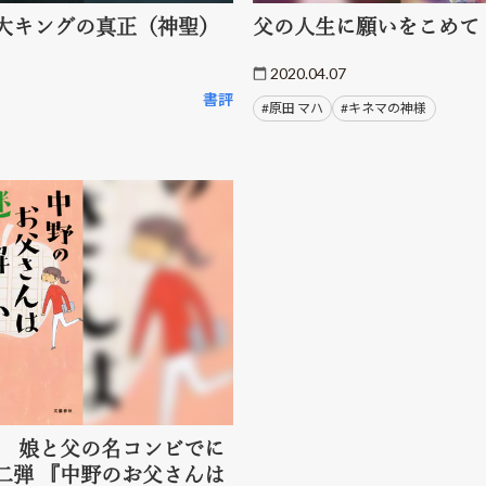
大キングの真正（神聖）
父の人生に願いをこめて
2020.04.07
書評
#原田 マハ
#キネマの神様
＞ 娘と父の名コンビでに
二弾 『中野のお父さんは