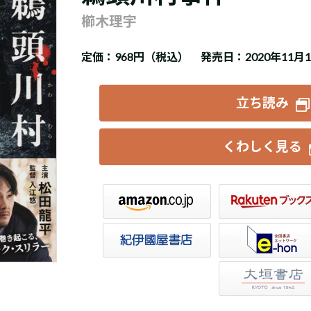
櫛木理宇
定価：
968円（税込）
発売日：2020年11月
立ち読み
くわしく見る
楽天ブックス
セブンネット
トア
e-hon
HonyaClub
大垣書店