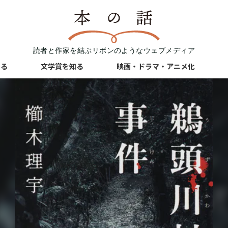
読者と作家を結ぶリボンのようなウェブメディア
知る
文学賞を知る
映画・ドラマ・アニメ化