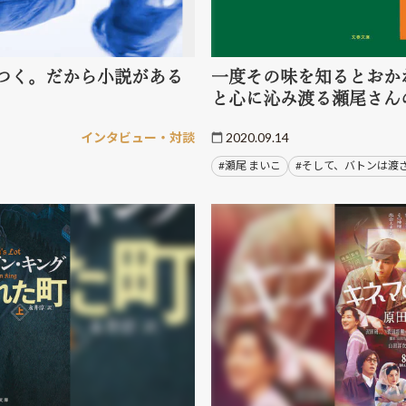
つく。だから小説がある
一度その味を知るとおか
と心に沁み渡る瀬尾さん
インタビュー・対談
2020.09.14
#瀬尾 まいこ
#そして、バトンは渡