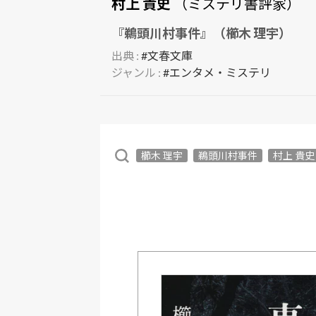
村上 貴史
（ミステリ書評家）
『鵜頭川村事件』（櫛木 理宇）
出典 :
#文春文庫
ジャンル :
#エンタメ・ミステリ
櫛木 理宇
鵜頭川村事件
村上 貴史