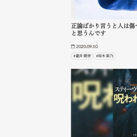
正論ばかり言うと人は傷
と思うんです
2020.09.10
#瀧井 朝世
#桜木 紫乃