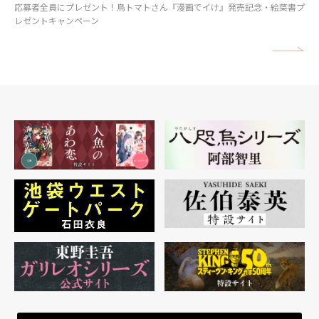
応募者全員にプレゼント！鳥トマトさん『漫画でイけ』発売記念・絵葉書プ
レゼントキャンペーン
矢