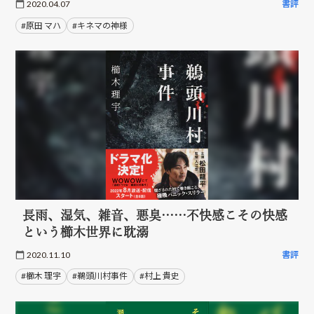
2020.04.07
書評
#原田 マハ
#キネマの神様
長雨、湿気、雑音、悪臭……不快感こその快感
という櫛木世界に耽溺
2020.11.10
書評
#櫛木 理宇
#鵜頭川村事件
#村上 貴史