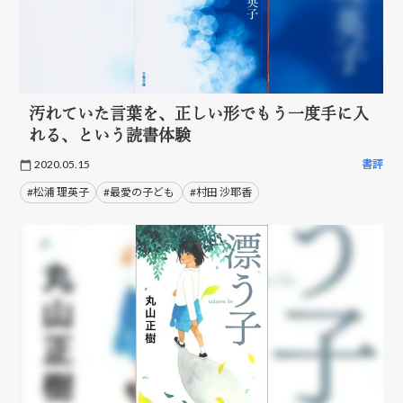
汚れていた言葉を、正しい形でもう一度手に入
れる、という読書体験
2020.05.15
書評
#松浦 理英子
#最愛の子ども
#村田 沙耶香