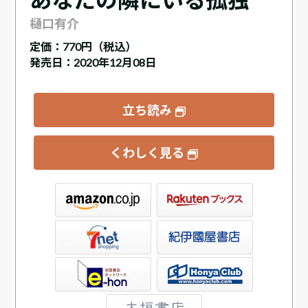
樋口有介
定価：
770円（税込）
発売日：2020年12月08日
立ち読み
くわしく見る
ックス
屋書店ウェブストア
Club