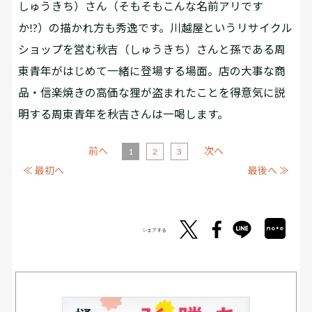
しゅうきち）さん（そもそもこんな名前アリです
か!?）の描かれ方も秀逸です。川越屋というリサイクル
ショップを営む秋吉（しゅうきち）さんと孫である周
東青年がはじめて一緒に登場する場面。店の大事な商
品・信楽焼きの高価な狸が盗まれたことを得意気に説
明する周東青年を秋吉さんは一喝します。
前へ
次へ
1
2
3
≪ 最初へ
最後へ ≫
シェアする