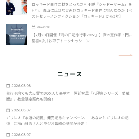
ロッキード事件に材をとった新刊小説『シャドーゲーム』を
刊行、真山仁氏はなぜ再びロッキード事件に挑んだのか【ベ
ストセラーノンフィクション『ロッキード』から5年】
2026.07.09
【7月20日開催「海の日記念行事2026」】直木賞作家・門井
慶喜×永井紗耶子トークセッション
矢
ニュース
2026.08.08
先行予約でも大反響のBOX入り豪華本 阿部智里『八咫烏シリーズ 愛蔵
版』。数量限定販売も開始！
2026.08.07
ガリレオ『永遠の記憶』発売記念キャンペーン、「あなたとガリレオの記
憶」に福山雅治さんとラジオ番組の参加が決定！
2026.08.07