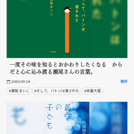
一度その味を知るとおかわりしたくなる から
だと心に沁み渡る瀬尾さんの言葉。
2020.09.14
書評
#瀬尾 まいこ
#そして、バトンは渡された
#本屋大賞