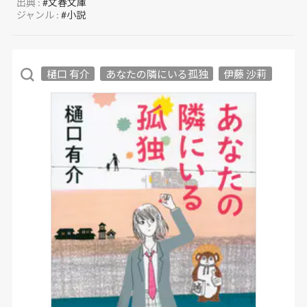
出典 :
#文春文庫
ジャンル :
#小説
樋口 有介
あなたの隣にいる孤独
伊藤 沙莉