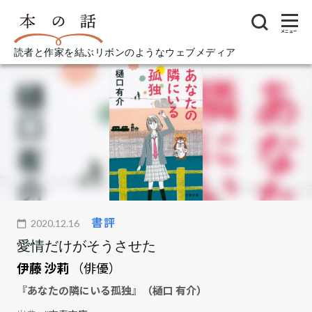
メニュー
読者と作家を結ぶリボンのようなウェブメディア
書評
2020.12.16
愛情だけがそうさせた
伊藤 沙莉
（俳優）
『あなたの隣にいる孤独』（樋口 有介）