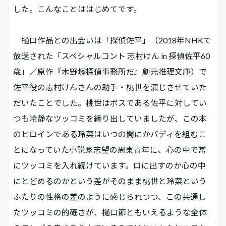
した。こんなことははじめてです。
樋口作品との出会いは「探偵佐平」（2018年NHKで
放送された「スペシャルコント 志村けん in 探偵佐平60
歳」／原作『木野塚探偵事務所だ』創元推理文庫）で
佐平役の志村けんさんの助手・桃世を演じさせていた
だいたことでした。桃世はボスである佐平に対してい
つも冷静なツッコミを繰り出していましたが、この本
のヒロインである玲菜はいつの間にかバディを組むこ
とになっていた小説家志望の周東青年に、心の中で常
にツッコミを入れ続けています。口に出すのか心の中
にとどめるのかという差がそのまま桃世と玲菜という
ふたりの性格の差のように感じられつつ、この共通し
たツッコミの的確さが、樋口節ともいえるような全体